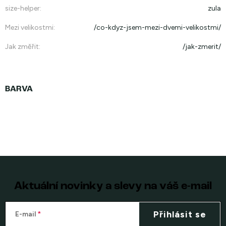
size-helper
:
zula
Mezi velikostmi
:
/co-kdyz-jsem-mezi-dvemi-velikostmi/
Jak změřit
:
/jak-zmerit/
Aktuální novinky a slevy na váš e-mail
Přihlásit se
E-mail