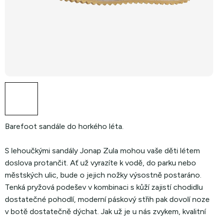
Barefoot sandále do horkého léta.
S lehoučkými sandály Jonap Zula mohou vaše děti létem
doslova protančit. Ať už vyrazíte k vodě, do parku nebo
městských ulic, bude o jejich nožky výsostně postaráno.
Tenká pryžová podešev v kombinaci s kůží zajistí chodidlu
dostatečné pohodlí, moderní páskový střih pak dovolí noze
v botě dostatečně dýchat. Jak už je u nás zvykem, kvalitní