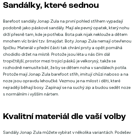
Sandálky, které sednou
Barefoot sandály Jonap Zula na první pohled střihem vypadají
podobně jako páskové sandály. Mají ale pevný opatek, který nohu
drží přesně tam, kde je potřeba. Bota pak nijak neklouže a dětem
mnohem víc brání tzv. šmajdat. Boty Jonap Zula nemají otevřenou
špičku. Materiál v přední části tak chrání prsty a opět pomáhá
chodidlo držet na místě. Protože jsou léta u nás čím dál
tropičtější, prostor mezi trojicí pásků je velkorysý, takže se
rozhodně nemusíte bát, že by se dětem noha v sandálech potila.
Protože mají Jonap Zula barefoot střih, imitují chůzi naboso a na
noze jsou opravdu lehoučké. Vezmou je na milost i děti, které
nejraději běhají bosy. Zapínají se na suchý zip a budou sedět noze
s normálním i vyšším nártem.
Kvalitní materiál dle vaší volby
Sandály Jonap Zula můžete vybírat v několika variantách. Podešev