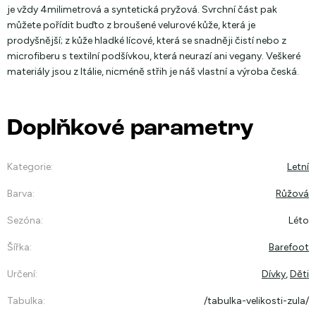
je vždy 4milimetrová a syntetická pryžová. Svrchní část pak
můžete pořídit buďto z broušené velurové kůže, která je
prodyšnější; z kůže hladké lícové, která se snadněji čistí nebo z
microfiberu s textilní podšívkou, která neurazí ani vegany. Veškeré
materiály jsou z Itálie, nicméně střih je náš vlastní a výroba česká.
Doplňkové parametry
Kategorie
:
Letní
Barva
:
Růžová
Sezóna
:
Léto
Šířka
:
Barefoot
Určení
:
Dívky
,
Děti
Tabulka
:
/tabulka-velikosti-zula/