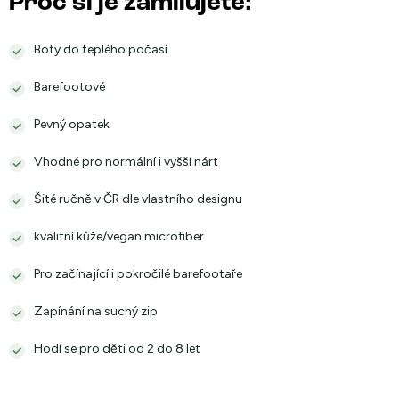
Proč si je zamilujete:
Boty do teplého počasí
Barefootové
Pevný opatek
Vhodné pro normální i vyšší nárt
Šité ručně v ČR dle vlastního designu
kvalitní kůže/vegan microfiber
Pro začínající i pokročilé barefootaře
Zapínání na suchý zip
Hodí se pro děti od 2 do 8 let