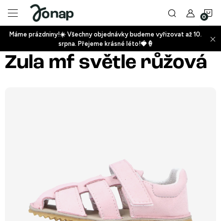
Přejít
N
na
obsah
Máme prázdniny!☀️ Všechny objednávky budeme vyřizovat až 10.
ko
srpna. Přejeme krásné léto!🍓🍦
+
Zula mf světle růžová
+
+