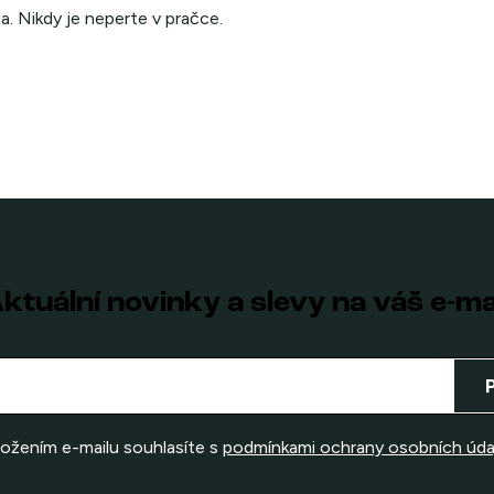
la. Nikdy je neperte v pračce.
ktuální novinky a slevy na váš e-ma
ložením e-mailu souhlasíte s
podmínkami ochrany osobních úda