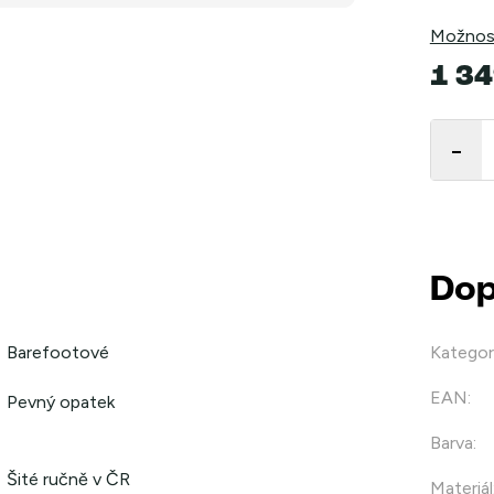
Možnost
1 34
Měrná
cena:
Dop
Barefootové
Kategor
EAN
:
Pevný opatek
Barva
:
Šité ručně v ČR
Materiál