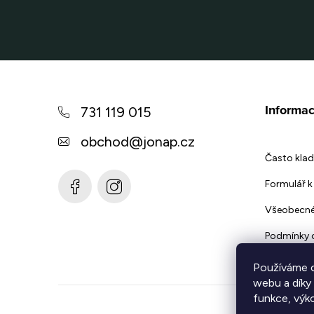
Z
á
Informac
731 119 015
p
obchod
@
jonap.cz
a
Často klad
t
Formulář k 
í
Všeobecné
Podmínky 
Používáme c
webu a díky
funkce, výk