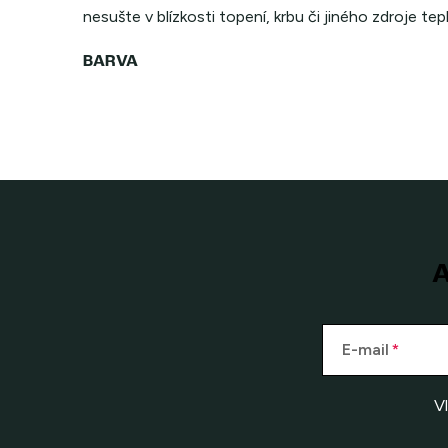
nesušte v blízkosti topení, krbu či jiného zdroje tep
A
E-mail
V