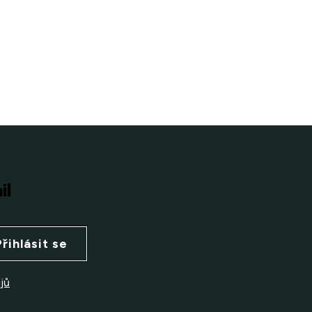
il
Přihlásit se
jů