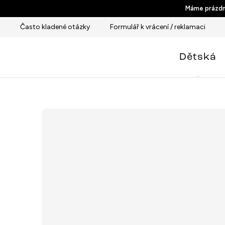
Přejít
Máme prázdni
na
Často kladené otázky
Formulář k vrácení / reklamaci
obsah
Dětská