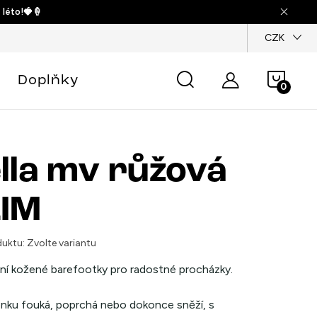
 léto!🍓🍦
dajů
CZK
Náku
Doplňky
košík
lla mv růžová
IM
uktu:
Zvolte variantu
ní kožené barefootky pro radostné procházky.
enku fouká, poprchá nebo dokonce sněží, s