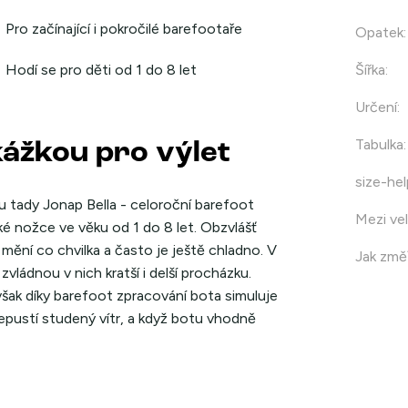
Pro začínající i pokročilé barefootaře
Opatek
:
Hodí se pro děti od 1 do 8 let
Šířka
:
Určení
:
Tabulka
:
kážkou pro výlet
size-hel
u tady Jonap Bella - celoroční barefoot
Mezi vel
ké nožce ve věku od 1 do 8 let. Obzvlášť
mění co chvilka a často je ještě chladno. V
Jak změř
zvládnou v nich kratší i delší procházku.
šak díky barefoot zpracování bota simuluje
epustí studený vítr, a když botu vhodně