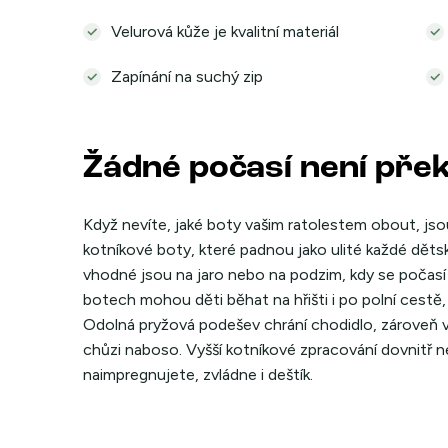
Velurová kůže je kvalitní materiál
Zapínání na suchý zip
Žádné počasí není pře
Když nevíte, jaké boty vašim ratolestem obout, jso
kotníkové boty, které padnou jako ulité každé děts
vhodné jsou na jaro nebo na podzim, kdy se počasí 
botech mohou děti běhat na hřišti i po polní cestě, 
Odolná pryžová podešev chrání chodidlo, zároveň v
chůzi naboso. Vyšší kotníkové zpracování dovnitř n
naimpregnujete, zvládne i deštík.