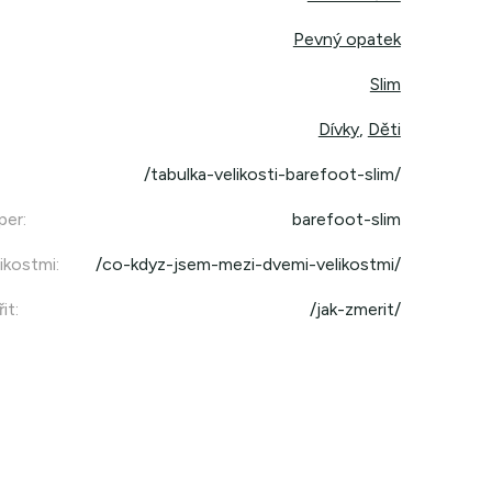
Pevný opatek
Slim
Dívky
,
Děti
/tabulka-velikosti-barefoot-slim/
per
:
barefoot-slim
ikostmi
:
/co-kdyz-jsem-mezi-dvemi-velikostmi/
it
:
/jak-zmerit/