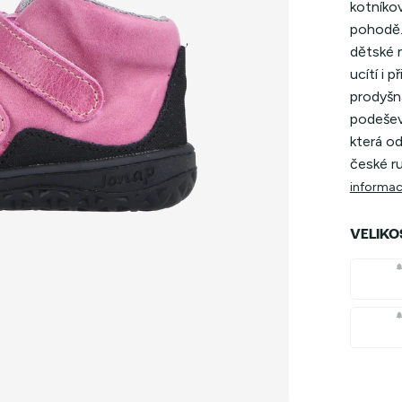
kotníko
pohodě.
dětské n
ucítí i 
prodyšná
podešev 
která od
české ru
informac
VELIKO