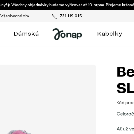
ny!☀️ Všechny objednávky budeme vyřizovat až 10. srpna. Přejeme krásné
Všeobecné obchodní podmínky
731 119 015
Podmínky ochrany osobních ú
Dámská
Kabelky
Be
SL
Kód prod
Celoroč
Ať už v