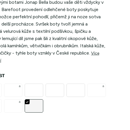
vými botami Jonap Bella budou vaše děti vždycky v
 Barefoot provedení odlehčené boty poskytuje
ožce perfektní pohodlí, přičemž ji na noze sotva
při delší procházce. Svršek boty tvoří jemná a
 velurová kůže s textilní podšívkou, špičku a
lemující díl jsme pak šili z kvalitní okopové kůže,
olá kamínkům, větvičkám i obrubníkům. Italská kůže,
čičky - tyhle boty vznikly v České republice.
Více
í
ST