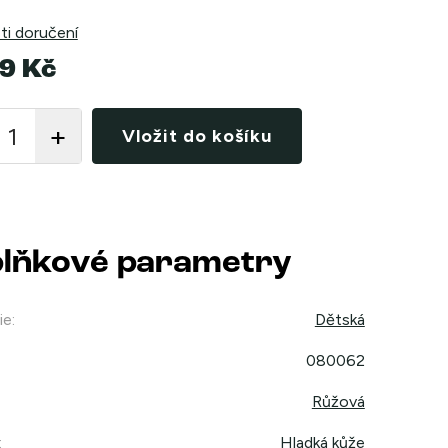
i doručení
9 Kč
Vložit do košíku
lňkové parametry
ie
:
Dětská
080062
Růžová
:
Hladká kůže