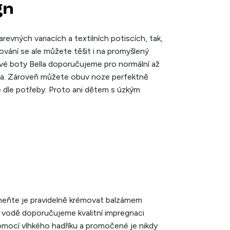
gn
evných variacích a textilních potiscích, tak,
ování se ale můžete těšit i na promyšlený
íkové boty Bella doporučujeme pro normální až
ísta. Zároveň můžete obuv noze perfektně
 dle potřeby. Proto ani dětem s úzkým
meňte je pravidelně krémovat balzámem
 vodě doporučujeme kvalitní impregnaci
pomocí vlhkého hadříku a promočené je nikdy