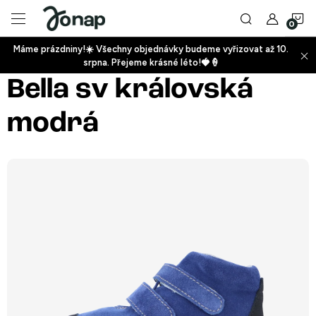
Přejít
N
na
obsah
Máme prázdniny!☀️ Všechny objednávky budeme vyřizovat až 10.
ko
srpna. Přejeme krásné léto!🍓🍦
+
Bella sv královská
modrá
+
+