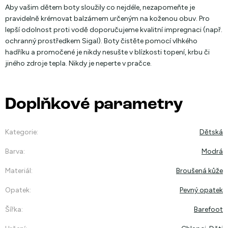
Aby vašim dětem boty sloužily co nejdéle, nezapomeňte je
pravidelně krémovat balzámem určeným na koženou obuv. Pro
lepší odolnost proti vodě doporučujeme kvalitní impregnaci (např.
ochranný prostředkem Sigal). Boty čistěte pomocí vlhkého
hadříku a promočené je nikdy nesušte v blízkosti topení, krbu či
jiného zdroje tepla. Nikdy je neperte v pračce.
Doplňkové parametry
Kategorie
:
Dětská
Barva
:
Modrá
Materiál
:
Broušená kůže
Opatek
:
Pevný opatek
Šířka
:
Barefoot