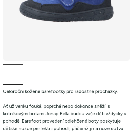
Celoroční kožené barefootky pro radostné procházky.
Ať už venku fouká, poprchá nebo dokonce sněží, s
kotníkovými botami Jonap Bella budou vaše děti vždycky v
pohodě. Barefoot provedení odlehčené boty poskytuje
dětské nožce perfektní pohodlí, přičemž ji na noze sotva