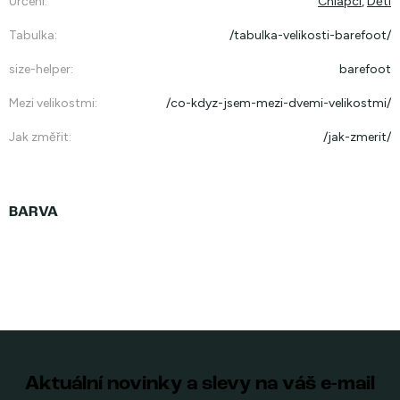
Určení
:
Chlapci
,
Děti
Tabulka
:
/tabulka-velikosti-barefoot/
size-helper
:
barefoot
Mezi velikostmi
:
/co-kdyz-jsem-mezi-dvemi-velikostmi/
Jak změřit
:
/jak-zmerit/
Aktuální novinky a slevy na váš e-mail