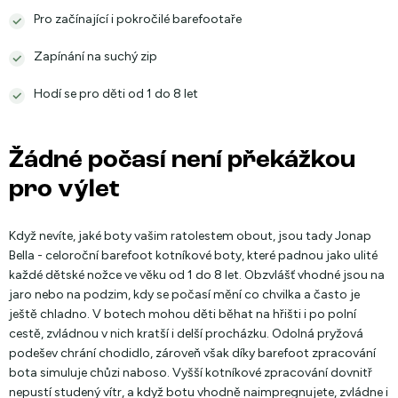
Pro začínající i pokročilé barefootaře
Zapínání na suchý zip
Hodí se pro děti od 1 do 8 let
Žádné počasí není překážkou
pro výlet
Když nevíte, jaké boty vašim ratolestem obout, jsou tady Jonap
Bella - celoroční barefoot kotníkové boty, které padnou jako ulité
každé dětské nožce ve věku od 1 do 8 let. Obzvlášť vhodné jsou na
jaro nebo na podzim, kdy se počasí mění co chvilka a často je
ještě chladno. V botech mohou děti běhat na hřišti i po polní
cestě, zvládnou v nich kratší i delší procházku. Odolná pryžová
podešev chrání chodidlo, zároveň však díky barefoot zpracování
bota simuluje chůzi naboso. Vyšší kotníkové zpracování dovnitř
nepustí studený vítr, a když botu vhodně naimpregnujete, zvládne i