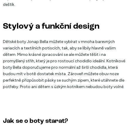
deštík.
Stylový a funkční design
Dětské boty Jonap Bella můžete vybírat v mnoha barevných
variacích a textilních potiscích, tak, aby se líbily hlavně vašim
dětem. Mimo krásné zpracování se ale můžete těšit i na
promyšlený střih, který je pro rostoucí chodidlo ideální. Kotníkové
boty Bella doporučujeme pro normální až širší chodidla, která
budou mít v botě dostatek místa. Zároveň můžete obuv noze
perfektně přizpůsobit pásky se suchým zipem, které utáhnete dle
potřeby. Proto ani dětem s úzkým kotníkem nebudou boty volné.
Jak se o boty starat?