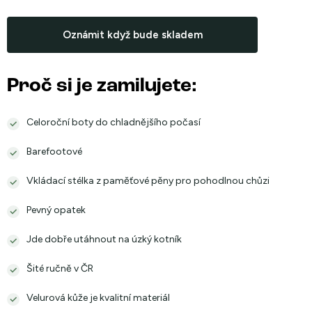
Měrná
cena:
Oznámit když bude skladem
Proč si je zamilujete:
Celoroční boty do chladnějšího počasí
Barefootové
Vkládací stélka z paměťové pěny pro pohodlnou chůzi
Pevný opatek
Jde dobře utáhnout na úzký kotník
Šité ručně v ČR
Velurová kůže je kvalitní materiál