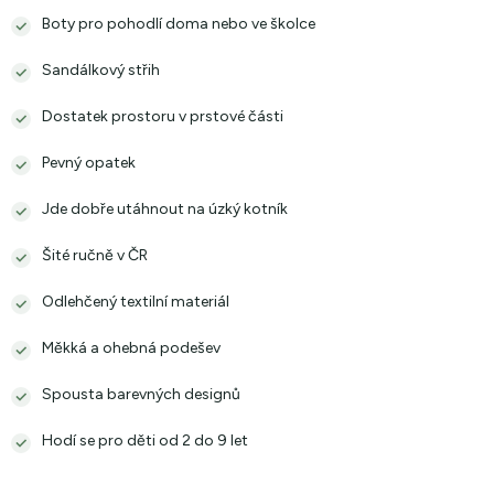
Boty pro pohodlí doma nebo ve školce
Sandálkový střih
Dostatek prostoru v prstové části
Pevný opatek
Jde dobře utáhnout na úzký kotník
Šité ručně v ČR
Odlehčený textilní materiál
Měkká a ohebná podešev
Spousta barevných designů
Hodí se pro děti od 2 do 9 let