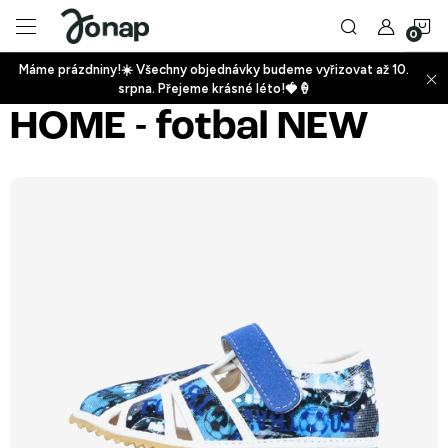
Přejít
N
na
obsah
Máme prázdniny!☀️ Všechny objednávky budeme vyřizovat až 10.
ko
srpna. Přejeme krásné léto!🍓🍦
+
HOME - fotbal NEW
+
+