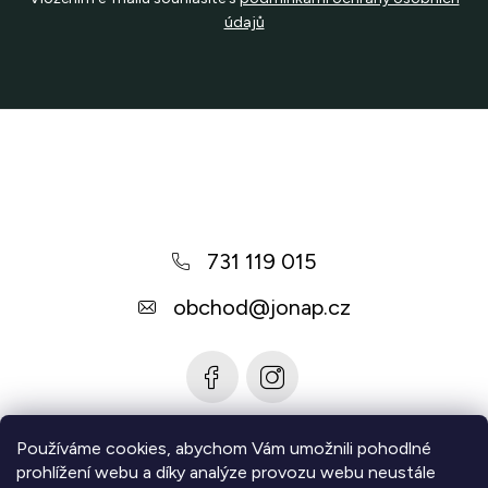
údajů
Z
á
p
a
731 119 015
t
í
obchod
@
jonap.cz
Používáme cookies, abychom Vám umožnili pohodlné
Informace pro vás
prohlížení webu a díky analýze provozu webu neustále