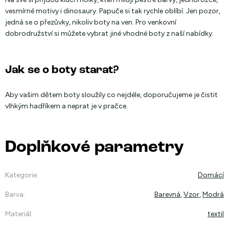
vesmírné motivy i dinosaury. Papuče si tak rychle oblíbí. Jen pozor,
jedná se o přezůvky, nikoliv boty na ven. Pro venkovní
dobrodružství si můžete vybrat jiné vhodné boty z naší nabídky.
Jak se o boty starat?
Aby vašim dětem boty sloužily co nejdéle, doporučujeme je čistit
vlhkým hadříkem a neprat je v pračce.
Doplňkové parametry
Kategorie
:
Domácí
Barva
:
Barevná
,
Vzor
,
Modrá
Materiál
:
textil