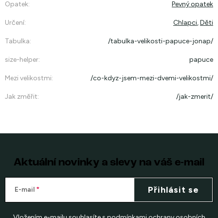
Opatek
:
Pevný opatek
Určení
:
Chlapci
,
Děti
Tabulka
:
/tabulka-velikosti-papuce-jonap/
size-helper
:
papuce
Mezi velikostmi
:
/co-kdyz-jsem-mezi-dvemi-velikostmi/
Jak změřit
:
/jak-zmerit/
Aktuální novinky a slevy na váš e-mail
Přihlásit se
E-mail
Vložením e-mailu souhlasíte s
podmínkami ochrany osobních