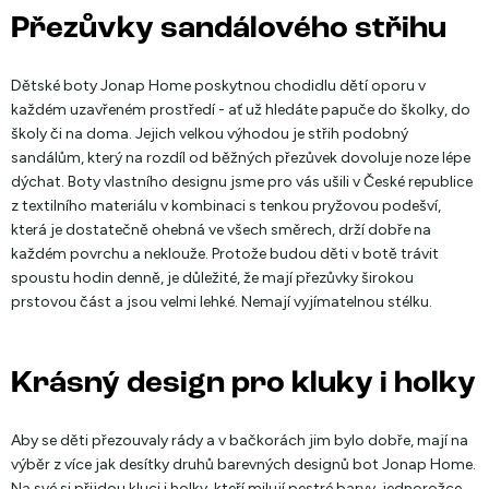
Přezůvky sandálového střihu
Dětské boty Jonap Home poskytnou chodidlu dětí oporu v
každém uzavřeném prostředí - ať už hledáte papuče do školky, do
školy či na doma. Jejich velkou výhodou je střih podobný
sandálům, který na rozdíl od běžných přezůvek dovoluje noze lépe
dýchat. Boty vlastního designu jsme pro vás ušili v České republice
z textilního materiálu v kombinaci s tenkou pryžovou podešví,
která je dostatečně ohebná ve všech směrech, drží dobře na
každém povrchu a neklouže. Protože budou děti v botě trávit
spoustu hodin denně, je důležité, že mají přezůvky širokou
prstovou část a jsou velmi lehké. Nemají vyjímatelnou stélku.
Krásný design pro kluky i holky
Aby se děti přezouvaly rády a v bačkorách jim bylo dobře, mají na
výběr z více jak desítky druhů barevných designů bot Jonap Home.
Na své si přijdou kluci i holky, kteří milují pestré barvy, jednorožce,