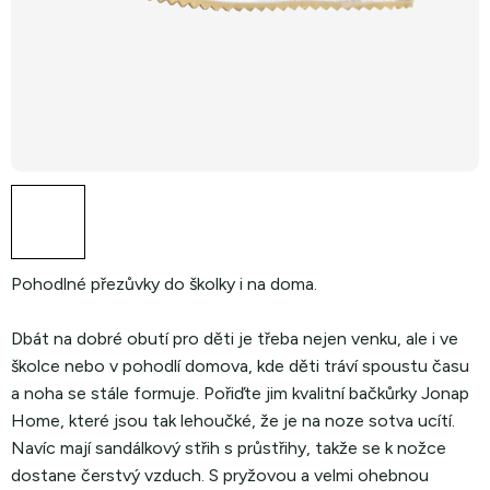
Pohodlné přezůvky do školky i na doma.
Dbát na dobré obutí pro děti je třeba nejen venku, ale i ve
školce nebo v pohodlí domova, kde děti tráví spoustu času
a noha se stále formuje. Pořiďte jim kvalitní bačkůrky Jonap
Home, které jsou tak lehoučké, že je na noze sotva ucítí.
Navíc mají sandálkový střih s průstřihy, takže se k nožce
dostane čerstvý vzduch. S pryžovou a velmi ohebnou