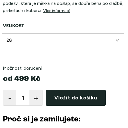
podešví, která je měkká na došlap, se dobře běhá po dlažbě,
parketách i koberci.
Více informací
VELIKOST
Možnosti doručení
od
499 Kč
Měrná
cena:
Vložit do košíku
Proč si je zamilujete: