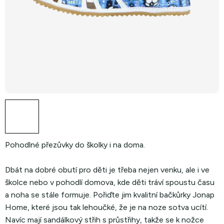
Pohodlné přezůvky do školky i na doma.
Dbát na dobré obutí pro děti je třeba nejen venku, ale i ve
školce nebo v pohodlí domova, kde děti tráví spoustu času
a noha se stále formuje. Pořiďte jim kvalitní bačkůrky Jonap
Home, které jsou tak lehoučké, že je na noze sotva ucítí.
Navíc mají sandálkový střih s průstřihy, takže se k nožce