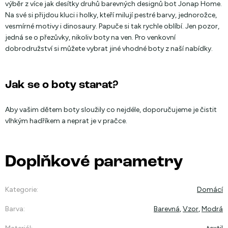
výběr z více jak desítky druhů barevných designů bot Jonap Home.
Na své si přijdou kluci i holky, kteří milují pestré barvy, jednorožce,
vesmírné motivy i dinosaury. Papuče si tak rychle oblíbí. Jen pozor,
jedná se o přezůvky, nikoliv boty na ven. Pro venkovní
dobrodružství si můžete vybrat jiné vhodné boty z naší nabídky.
Jak se o boty starat?
Aby vašim dětem boty sloužily co nejdéle, doporučujeme je čistit
vlhkým hadříkem a neprat je v pračce.
Doplňkové parametry
Kategorie
:
Domácí
Barva
:
Barevná
,
Vzor
,
Modrá