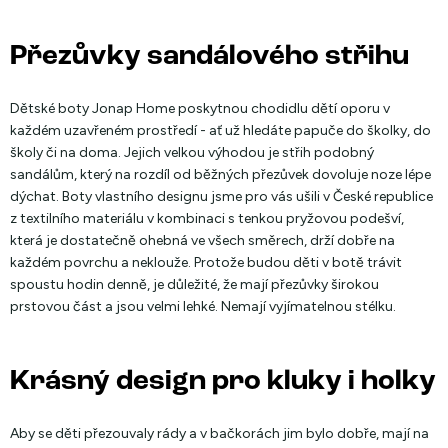
Přezůvky sandálového střihu
Dětské boty Jonap Home poskytnou chodidlu dětí oporu v
každém uzavřeném prostředí - ať už hledáte papuče do školky, do
školy či na doma. Jejich velkou výhodou je střih podobný
sandálům, který na rozdíl od běžných přezůvek dovoluje noze lépe
dýchat. Boty vlastního designu jsme pro vás ušili v České republice
z textilního materiálu v kombinaci s tenkou pryžovou podešví,
která je dostatečně ohebná ve všech směrech, drží dobře na
každém povrchu a neklouže. Protože budou děti v botě trávit
spoustu hodin denně, je důležité, že mají přezůvky širokou
prstovou část a jsou velmi lehké. Nemají vyjímatelnou stélku.
Krásný design pro kluky i holky
Aby se děti přezouvaly rády a v bačkorách jim bylo dobře, mají na