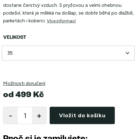
dostane čerstvý vzduch. S pryžovou a velmi ohebnou
podešví, která je měkká na došlap, se dobře běhá po dlažbě,
parketách i koberci.
Více informací
VELIKOST
Možnosti doručení
od
499 Kč
Měrná
cena:
Vložit do košíku