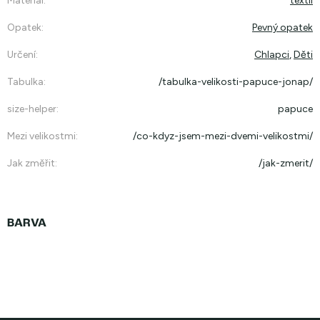
Materiál
:
textil
Opatek
:
Pevný opatek
Určení
:
Chlapci
,
Děti
Tabulka
:
/tabulka-velikosti-papuce-jonap/
size-helper
:
papuce
Mezi velikostmi
:
/co-kdyz-jsem-mezi-dvemi-velikostmi/
Jak změřit
:
/jak-zmerit/