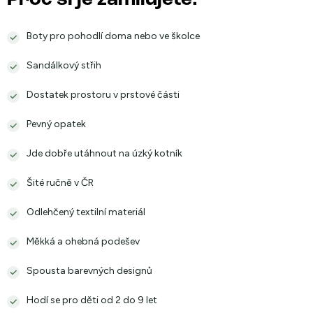
Proč si je zamilujete:
Boty pro pohodlí doma nebo ve školce
Sandálkový střih
Dostatek prostoru v prstové části
Pevný opatek
Jde dobře utáhnout na úzký kotník
Šité ručně v ČR
Odlehčený textilní materiál
Měkká a ohebná podešev
Spousta barevných designů
Hodí se pro děti od 2 do 9 let