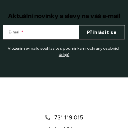
Aktuální novinky a slevy na váš e-mail
Přihlásit se
E-mail
Vložením e-mailu souhlasíte s
podmínkami ochrany osobních
údajů
Z
á
p
a
731 119 015
t