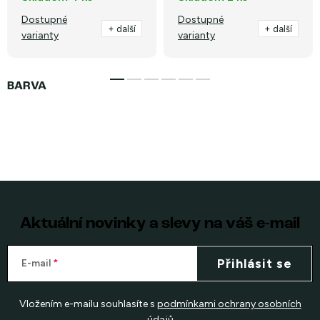
Dostupné
Dostupné
+ další
+ další
varianty
varianty
Aktuální novinky a slevy na váš e-mail
Přihlásit se
E-mail
Vložením e-mailu souhlasíte s
podmínkami ochrany osobních
údajů