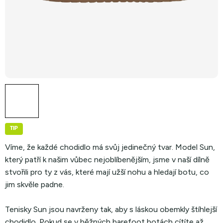
TIP
Víme, že každé chodidlo má svůj jedinečný tvar. Model Sun,
který patří k našim vůbec nejoblíbenějším, jsme v naší dílně
stvořili pro ty z vás, které mají užší nohu a hledají botu, co
jim skvěle padne.
Tenisky Sun jsou navrženy tak, aby s láskou obemkly štíhlejší
chodidlo. Pokud se v běžných barefoot botách cítíte až