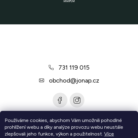
Z
á
p
a
731 119 015
t
í
obchod
@
jonap.cz
Používáme cookies, abychom Vám umožnili pohodlné
Informace pro vás
prohlížení webu a díky analýze provozu webu neustále
zlepšovali jeho funkce, výkon a použitelnost.
Více