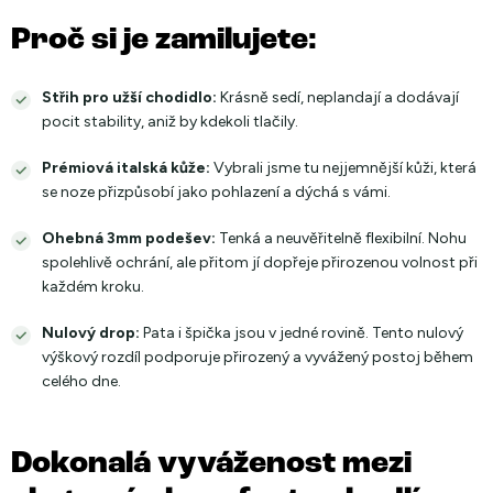
Proč si je zamilujete:
Střih pro užší chodidlo:
Krásně sedí, neplandají a dodávají
pocit stability, aniž by kdekoli tlačily.
Prémiová italská kůže:
Vybrali jsme tu nejjemnější kůži, která
se noze přizpůsobí jako pohlazení a dýchá s vámi.
Ohebná 3mm podešev:
Tenká a neuvěřitelně flexibilní. Nohu
spolehlivě ochrání, ale přitom jí dopřeje přirozenou volnost při
každém kroku.
Nulový drop:
Pata i špička jsou v jedné rovině. Tento nulový
výškový rozdíl podporuje přirozený a vyvážený postoj během
celého dne.
Dokonalá vyváženost mezi