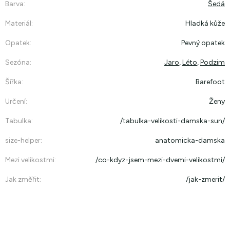
Barva
:
Šedá
Materiál
:
Hladká kůže
Opatek
:
Pevný opatek
Sezóna
:
Jaro
,
Léto
,
Podzim
Šířka
:
Barefoot
Určení
:
Ženy
Tabulka
:
/tabulka-velikosti-damska-sun/
size-helper
:
anatomicka-damska
Mezi velikostmi
:
/co-kdyz-jsem-mezi-dvemi-velikostmi/
Jak změřit
:
/jak-zmerit/