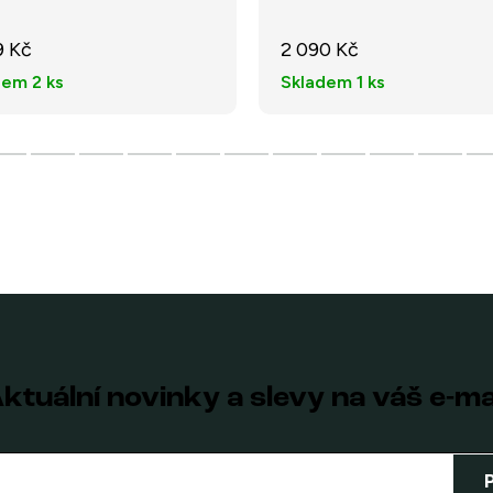
9 Kč
2 090 Kč
dem
2 ks
Skladem
1 ks
ktuální novinky a slevy na váš e-ma