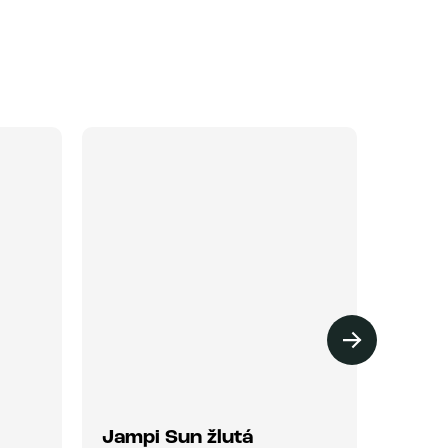
Jampi Sun žlutá
Jamp