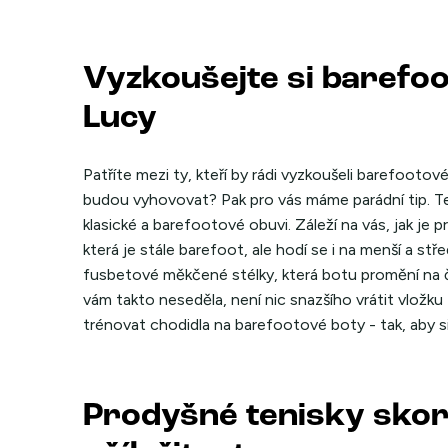
Vyzkoušejte si barefoo
Lucy
Patříte mezi ty, kteří by rádi vyzkoušeli barefootové b
budou vyhovovat? Pak pro vás máme parádní tip. Te
klasické a barefootové obuvi. Záleží na vás, jak je
která je stále barefoot, ale hodí se i na menší a st
fusbetové měkčené stélky, která botu promění na 
vám takto neseděla, není nic snazšího vrátit vlož
trénovat chodidla na barefootové boty - tak, aby s
Prodyšné tenisky sko