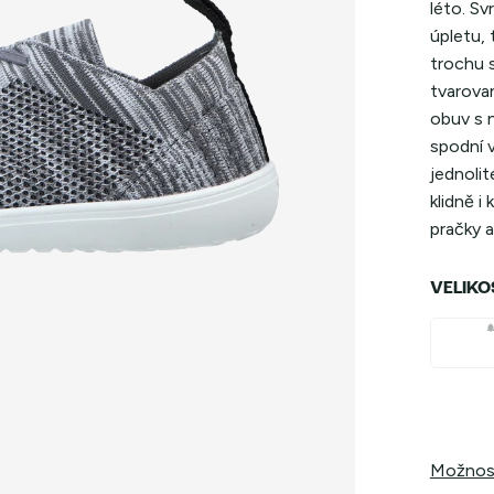
léto. Sv
úpletu, 
trochu 
tvarova
obuv s 
spodní v
jednoli
klidně i
pračky a
VELIKO
Možnost