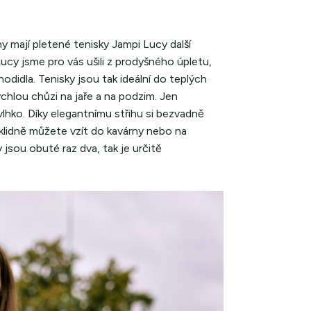
 mají pletené tenisky Jampi Lucy další
Lucy jsme pro vás ušili z prodyšného úpletu,
odidla. Tenisky jsou tak ideální do teplých
rychlou chůzi na jaře a na podzim. Jen
vlhko. Díky elegantnímu střihu si bezvadně
e klidně můžete vzít do kavárny nebo na
sou obuté raz dva, tak je určitě