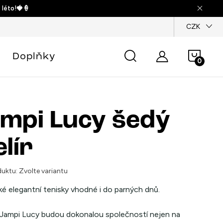
 léto!🍓🍦
dajů
CZK
Náku
Doplňky
košík
mpi Lucy šedý
lír
uktu:
Zvolte variantu
é elegantní tenisky vhodné i do parných dnů.
 Jampi Lucy budou dokonalou společností nejen na