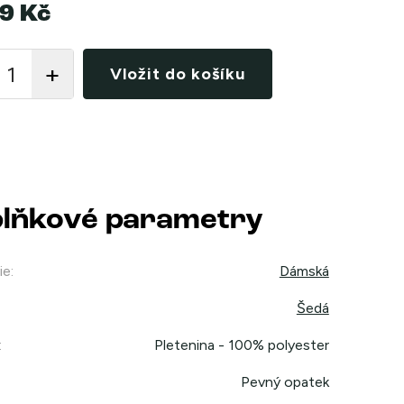
9 Kč
Vložit do košíku
lňkové parametry
ie
:
Dámská
Šedá
:
Pletenina - 100% polyester
Pevný opatek