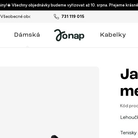
ny!☀️ Všechny objednávky budeme vyřizovat až 10. srpna. Přejeme krásné
Všeobecné obchodní podmínky
731 119 015
Podmínky ochrany osobních ú
Dámská
Kabelky
Ja
me
Kód prod
Lehoučk
Tenisky