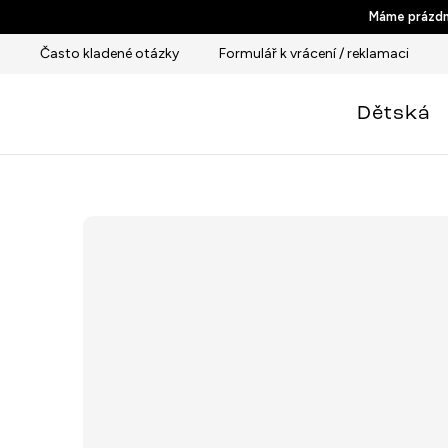
Přejít
Máme prázdni
na
Často kladené otázky
Formulář k vrácení / reklamaci
obsah
Dětská