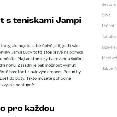
Sezóna
:
Šířka
:
t s teniskami Jampi
Určení
:
Tabulka
:
oty, ale nejste si tak úplně jistí, jestli vám
size-hel
nisky Jampi Lucy totiž stojí právě na pomezí
Mezi vel
 proměníte. Mají anatomicky tvarovanou špičku,
řední nohu. Zásadní je pak možnost vyjmutí
Jak změř
čistě barefoot s nulovým dropem. Pokud by
ku zpět do boty. Takto můžete pohodlně
i zvykala postupně.
ro pro každou