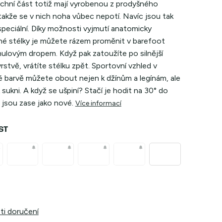
rchní část totiž mají vyrobenou z prodyšného
takže se v nich noha vůbec nepotí. Navíc jsou tak
speciální. Díky možnosti vyjmutí anatomicky
né stélky je můžete rázem proměnit v barefoot
nulovým dropem. Když pak zatoužíte po silnější
rstvě, vrátíte stélku zpět. Sportovní vzhled v
té barvě můžete obout nejen k džínům a legínám, ale
 k sukni. A když se ušpiní? Stačí je hodit na
30° do
 jsou zase jako nové.
Více informací
ST
i doručení