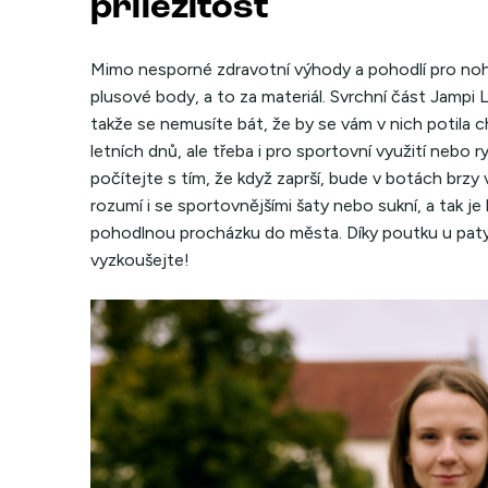
příležitost
Mimo nesporné zdravotní výhody a pohodlí pro nohy
plusové body, a to za materiál. Svrchní část Jampi 
takže se nemusíte bát, že by se vám v nich potila ch
letních dnů, ale třeba i pro sportovní využití nebo 
počítejte s tím, že když zaprší, bude v botách brzy 
rozumí i se sportovnějšími šaty nebo sukní, a tak j
pohodlnou procházku do města. Díky poutku u paty j
vyzkoušejte!