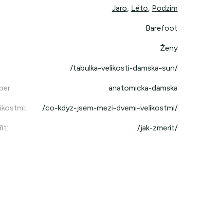
Jaro
,
Léto
,
Podzim
Barefoot
Ženy
/tabulka-velikosti-damska-sun/
per
:
anatomicka-damska
ikostmi
:
/co-kdyz-jsem-mezi-dvemi-velikostmi/
it
:
/jak-zmerit/