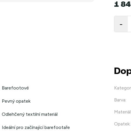
1 84
Měrná
cena:
Dop
Barefootové
Kategor
Barva
:
Pevný opatek
Materiál
Odlehčený textilní materiál
Opatek
:
Ideální pro začínající barefootaře