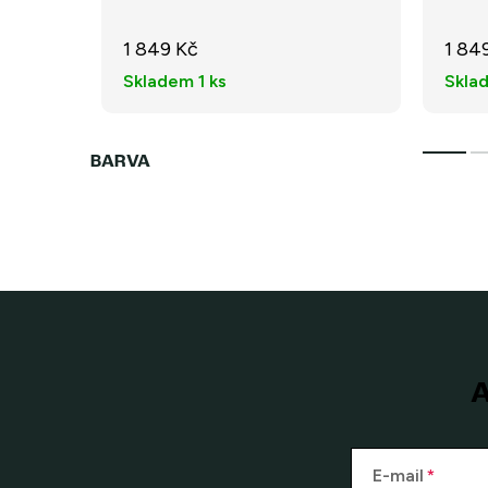
1 849 Kč
1 84
Skladem
1 ks
Skla
A
E-mail