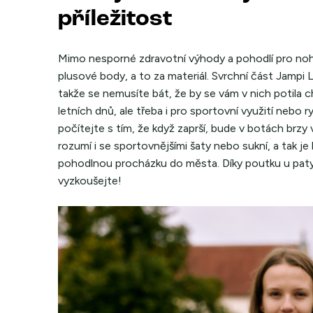
příležitost
Mimo nesporné zdravotní výhody a pohodlí pro nohy
plusové body, a to za materiál. Svrchní část Jampi 
takže se nemusíte bát, že by se vám v nich potila ch
letních dnů, ale třeba i pro sportovní využití nebo 
počítejte s tím, že když zaprší, bude v botách brzy 
rozumí i se sportovnějšími šaty nebo sukní, a tak j
pohodlnou procházku do města. Díky poutku u paty j
vyzkoušejte!