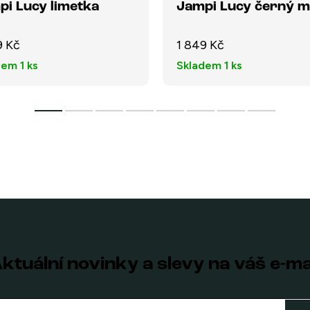
pi Lucy limetka
Jampi Lucy černý m
9 Kč
1 849 Kč
dem
1 ks
Skladem
1 ks
ktuální novinky a slevy na váš e-ma