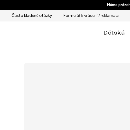
Přejít
Máme prázdni
na
Často kladené otázky
Formulář k vrácení / reklamaci
obsah
Dětská