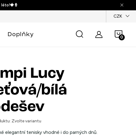
 léto!🍓🍦
dajů
CZK
Náku
Doplňky
košík
mpi Lucy
eťová/bílá
odešev
uktu:
Zvolte variantu
é elegantní tenisky vhodné i do parných dnů.