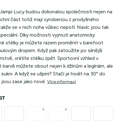
 Jampi Lucy budou dokonalou společností nejen na
rchní část totiž mají vyrobenou z prodyšného
takže se v nich noha vůbec nepotí. Navíc jsou tak
speciální. Díky možnosti vyjmutí anatomicky
né stélky je můžete rázem proměnit v barefoot
nulovým dropem. Když pak zatoužíte po silnější
rstvě, vrátíte stélku zpět. Sportovní vzhled v
té barvě můžete obout nejen k džínům a legínám, ale
 k sukni. A když se ušpiní? Stačí je hodit na
30° do
 jsou zase jako nové.
Více informací
ST