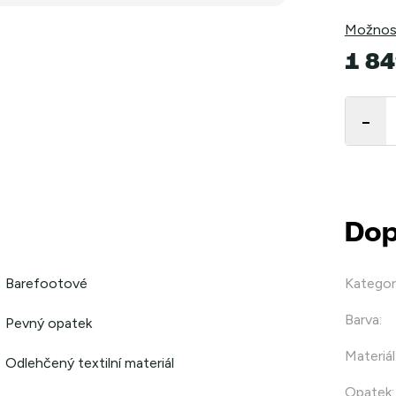
Možnost
1 84
Měrná
cena:
Dop
Barefootové
Kategor
Barva
:
Pevný opatek
Materiál
Odlehčený textilní materiál
Opatek
: