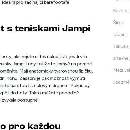
Ideální pro začínající barefootaře
Sezóna
:
Šířka
:
t s teniskami Jampi
Určení
:
Tabulka
:
oty, ale nejste si tak úplně jistí, jestli vám
size-hel
nisky Jampi Lucy totiž stojí právě na pomezí
Mezi vel
 proměníte. Mají anatomicky tvarovanou špičku,
řední nohu. Zásadní je pak možnost vyjmutí
Jak změř
čistě barefoot s nulovým dropem. Pokud by
ku zpět do boty. Takto můžete pohodlně
i zvykala postupně.
ro pro každou