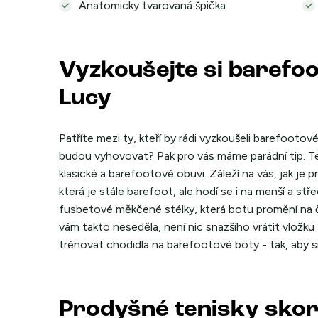
Anatomicky tvarovaná špička
Vyzkoušejte si barefoo
Lucy
Patříte mezi ty, kteří by rádi vyzkoušeli barefootové b
budou vyhovovat? Pak pro vás máme parádní tip. Te
klasické a barefootové obuvi. Záleží na vás, jak je
která je stále barefoot, ale hodí se i na menší a st
fusbetové měkčené stélky, která botu promění na 
vám takto neseděla, není nic snazšího vrátit vlož
trénovat chodidla na barefootové boty - tak, aby s
Prodyšné tenisky sko