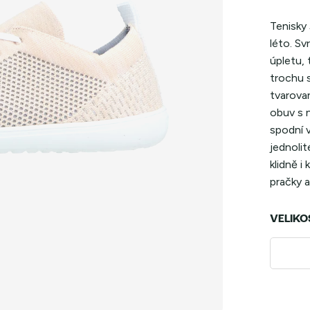
Tenisky
léto. Sv
úpletu, 
trochu 
tvarova
obuv s 
spodní v
jednoli
klidně i
pračky a
VELIKO