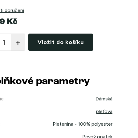
i doručení
9 Kč
Vložit do košíku
lňkové parametry
ie
:
Dámská
pleťová
:
Pletenina - 100% polyester
Pevný opatek