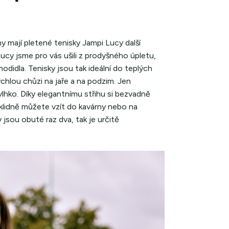
 mají pletené tenisky Jampi Lucy další
Lucy jsme pro vás ušili z prodyšného úpletu,
odidla. Tenisky jsou tak ideální do teplých
rychlou chůzi na jaře a na podzim. Jen
vlhko. Díky elegantnímu střihu si bezvadně
e klidně můžete vzít do kavárny nebo na
sou obuté raz dva, tak je určitě