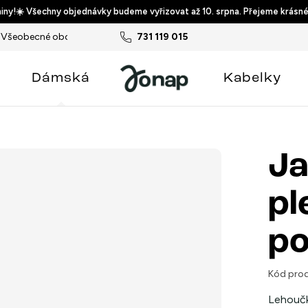
ny!☀️ Všechny objednávky budeme vyřizovat až 10. srpna. Přejeme krásné
Všeobecné obchodní podmínky
731 119 015
Podmínky ochrany osobních ú
Dámská
Kabelky
Ja
pl
p
Kód prod
Lehoučk