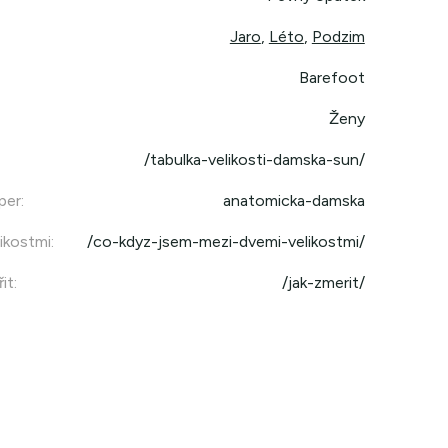
Jaro
,
Léto
,
Podzim
Barefoot
Ženy
/tabulka-velikosti-damska-sun/
per
:
anatomicka-damska
ikostmi
:
/co-kdyz-jsem-mezi-dvemi-velikostmi/
it
:
/jak-zmerit/