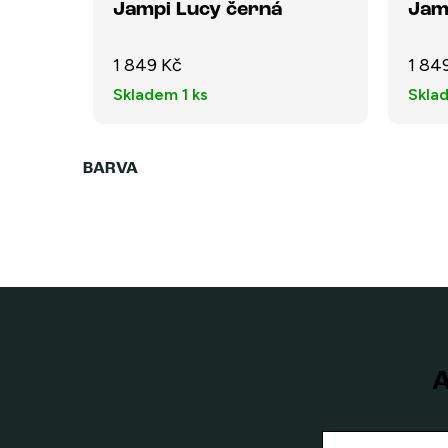
Jampi Lucy černá
Jam
1 849 Kč
1 84
Skladem
1 ks
Skla
A