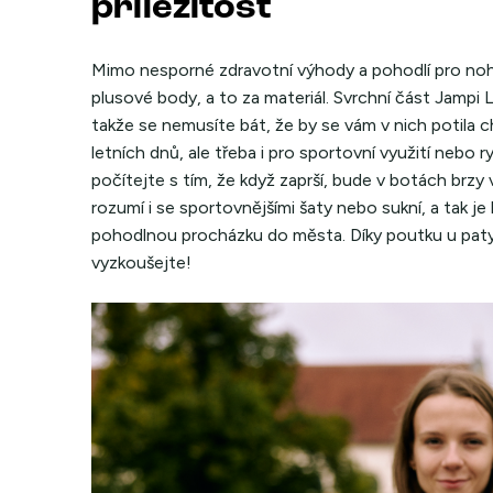
příležitost
Mimo nesporné zdravotní výhody a pohodlí pro nohy
plusové body, a to za materiál. Svrchní část Jampi 
takže se nemusíte bát, že by se vám v nich potila ch
letních dnů, ale třeba i pro sportovní využití nebo 
počítejte s tím, že když zaprší, bude v botách brzy 
rozumí i se sportovnějšími šaty nebo sukní, a tak j
pohodlnou procházku do města. Díky poutku u paty j
vyzkoušejte!