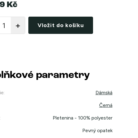
9 Kč
Vložit do košíku
lňkové parametry
ie
:
Dámská
Černá
:
Pletenina - 100% polyester
Pevný opatek