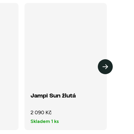
Jampi Sun žlutá
Jamp
2 090 Kč
2 090
Skladem
1 ks
Sklad