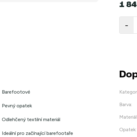
1 84
Měrná
cena:
Dop
Barefootové
Kategor
Barva
:
Pevný opatek
Materiál
Odlehčený textilní materiál
Opatek
:
Ideální pro začínající barefootaře