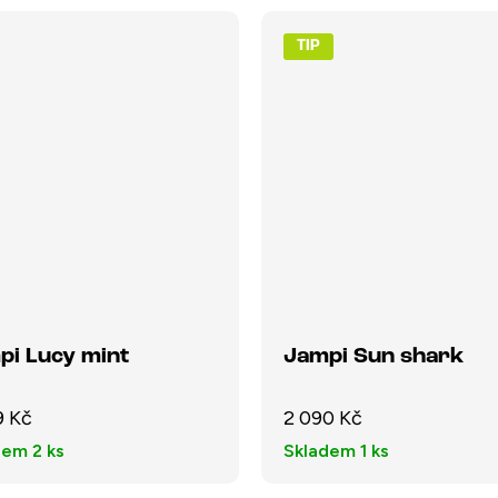
TIP
pi Lucy mint
Jampi Sun shark
9 Kč
2 090 Kč
dem
2 ks
Skladem
1 ks