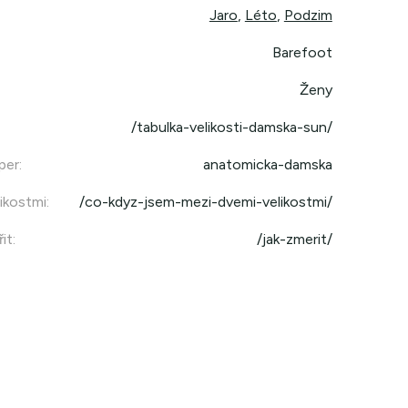
Jaro
,
Léto
,
Podzim
Barefoot
Ženy
/tabulka-velikosti-damska-sun/
per
:
anatomicka-damska
ikostmi
:
/co-kdyz-jsem-mezi-dvemi-velikostmi/
it
:
/jak-zmerit/