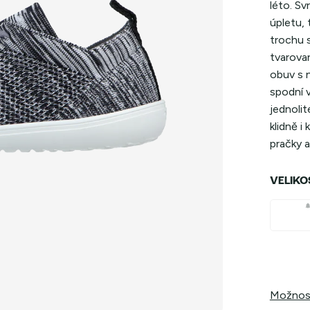
léto. Sv
úpletu, 
trochu 
tvarova
obuv s 
spodní v
jednoli
klidně i
pračky a
VELIKO
Možnost