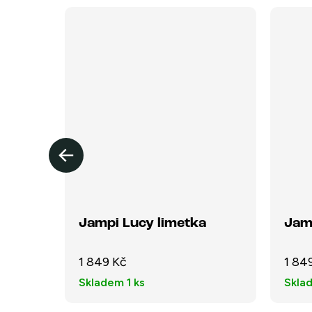
lír
Jampi Lucy limetka
Jam
1 849 Kč
1 84
Skladem
1 ks
Skla