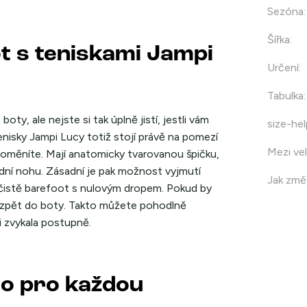
Sezóna
:
Šířka
:
t s teniskami Jampi
Určení
:
Tabulka
:
oty, ale nejste si tak úplně jistí, jestli vám
size-hel
nisky Jampi Lucy totiž stojí právě na pomezí
Mezi vel
 proměníte. Mají anatomicky tvarovanou špičku,
řední nohu. Zásadní je pak možnost vyjmutí
Jak změř
čistě barefoot s nulovým dropem. Pokud by
ku zpět do boty. Takto můžete pohodlně
i zvykala postupně.
ro pro každou