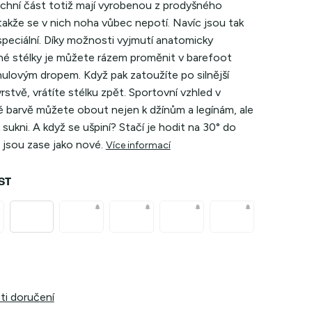
rchní část totiž mají vyrobenou z prodyšného
takže se v nich noha vůbec nepotí. Navíc jsou tak
speciální. Díky možnosti vyjmutí anatomicky
né stélky je můžete rázem proměnit v barefoot
nulovým dropem. Když pak zatoužíte po silnější
rstvě, vrátíte stélku zpět. Sportovní vzhled v
té barvě můžete obout nejen k džínům a legínám, ale
 k sukni. A když se ušpiní? Stačí je hodit na
30° do
 jsou zase jako nové.
Více informací
ST
i doručení