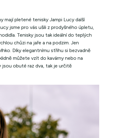
 mají pletené tenisky Jampi Lucy další
Lucy jsme pro vás ušili z prodyšného úpletu,
odidla. Tenisky jsou tak ideální do teplých
rychlou chůzi na jaře a na podzim. Jen
vlhko. Díky elegantnímu střihu si bezvadně
e klidně můžete vzít do kavárny nebo na
sou obuté raz dva, tak je určitě