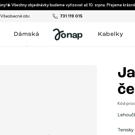
ny!☀️ Všechny objednávky budeme vyřizovat až 10. srpna. Přejeme krásné
Všeobecné obchodní podmínky
731 119 015
Podmínky ochrany osobních ú
Dámská
Kabelky
Ja
če
Kód prod
Lehoučk
Tenisky