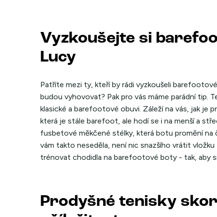
Vyzkoušejte si barefoo
Lucy
Patříte mezi ty, kteří by rádi vyzkoušeli barefootové b
budou vyhovovat? Pak pro vás máme parádní tip. Te
klasické a barefootové obuvi. Záleží na vás, jak je
která je stále barefoot, ale hodí se i na menší a st
fusbetové měkčené stélky, která botu promění na 
vám takto neseděla, není nic snazšího vrátit vlož
trénovat chodidla na barefootové boty - tak, aby s
Prodyšné tenisky sko