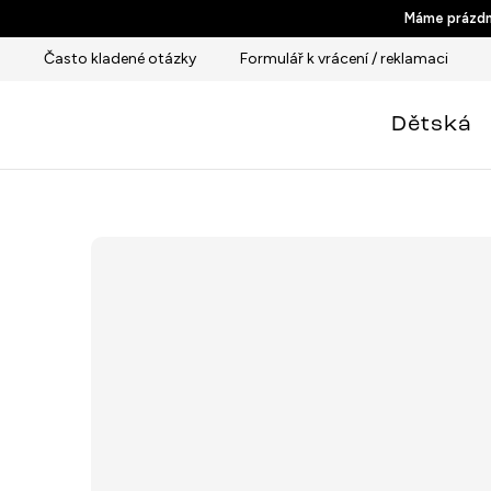
Přejít
Máme prázdni
na
Často kladené otázky
Formulář k vrácení / reklamaci
obsah
Dětská