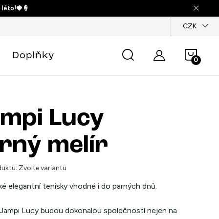
 léto!🍓🍦
dajů
CZK
Náku
Doplňky
košík
mpi Lucy
rný melír
uktu:
Zvolte variantu
é elegantní tenisky vhodné i do parných dnů.
 Jampi Lucy budou dokonalou společností nejen na