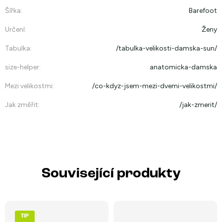
Šířka
:
Barefoot
Určení
:
Ženy
Tabulka
:
/tabulka-velikosti-damska-sun/
size-helper
:
anatomicka-damska
Mezi velikostmi
:
/co-kdyz-jsem-mezi-dvemi-velikostmi/
Jak změřit
:
/jak-zmerit/
Související produkty
TIP