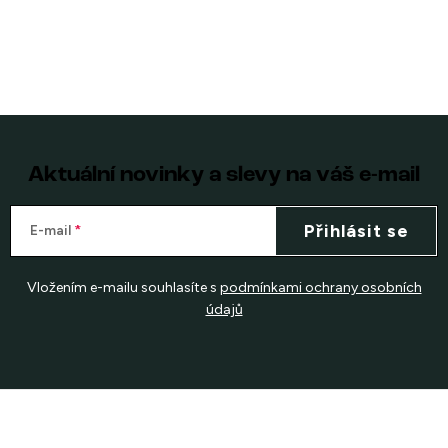
Aktuální novinky a slevy na váš e-mail
Přihlásit se
E-mail
Vložením e-mailu souhlasíte s
podmínkami ochrany osobních
údajů
Z
á