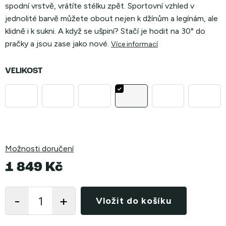
spodní vrstvě, vrátíte stélku zpět. Sportovní vzhled v
jednolité barvě můžete obout nejen k džínům a legínám, ale
klidně i k sukni. A když se ušpiní? Stačí je hodit na
30° do
pračky a jsou zase jako nové.
Více informací
VELIKOST
Možnosti doručení
1 849 Kč
Měrná
cena:
Vložit do košíku