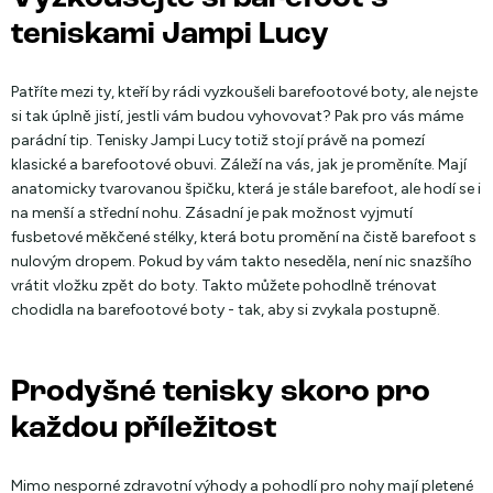
teniskami Jampi Lucy
Patříte mezi ty, kteří by rádi vyzkoušeli barefootové boty, ale nejste
si tak úplně jistí, jestli vám budou vyhovovat? Pak pro vás máme
parádní tip. Tenisky Jampi Lucy totiž stojí právě na pomezí
klasické a barefootové obuvi. Záleží na vás, jak je proměníte. Mají
anatomicky tvarovanou špičku, která je stále barefoot, ale hodí se i
na menší a střední nohu. Zásadní je pak možnost vyjmutí
fusbetové měkčené stélky, která botu promění na čistě barefoot s
nulovým dropem. Pokud by vám takto neseděla, není nic snazšího
vrátit vložku zpět do boty. Takto můžete pohodlně trénovat
chodidla na barefootové boty - tak, aby si zvykala postupně.
Prodyšné tenisky skoro pro
každou příležitost
Mimo nesporné zdravotní výhody a pohodlí pro nohy mají pletené