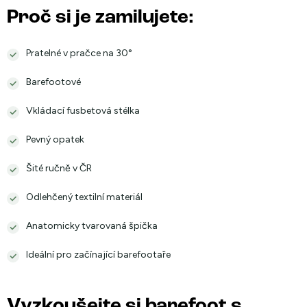
Proč si je zamilujete:
Pratelné v pračce na 30°
Barefootové
Vkládací fusbetová stélka
Pevný opatek
Šité ručně v ČR
Odlehčený textilní materiál
Anatomicky tvarovaná špička
Ideální pro začínající barefootaře
Vyzkoušejte si barefoot s