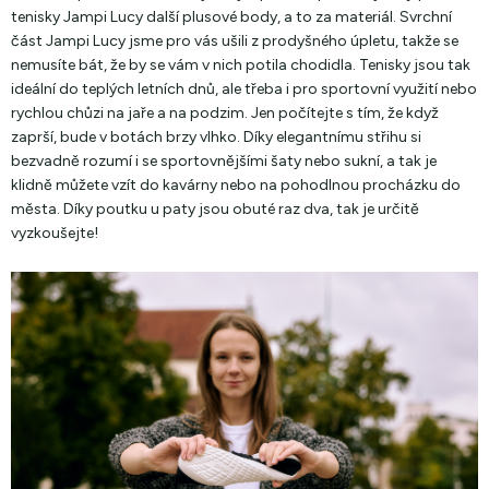
tenisky Jampi Lucy další plusové body, a to za materiál. Svrchní
část Jampi Lucy jsme pro vás ušili z prodyšného úpletu, takže se
nemusíte bát, že by se vám v nich potila chodidla. Tenisky jsou tak
ideální do teplých letních dnů, ale třeba i pro sportovní využití nebo
rychlou chůzi na jaře a na podzim. Jen počítejte s tím, že když
zaprší, bude v botách brzy vlhko. Díky elegantnímu střihu si
bezvadně rozumí i se sportovnějšími šaty nebo sukní, a tak je
klidně můžete vzít do kavárny nebo na pohodlnou procházku do
města. Díky poutku u paty jsou obuté raz dva, tak je určitě
vyzkoušejte!