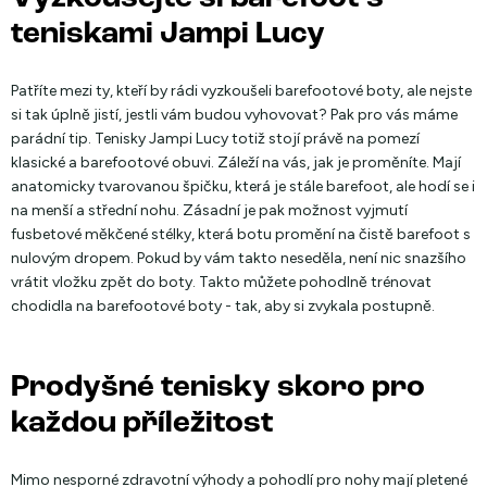
teniskami Jampi Lucy
Patříte mezi ty, kteří by rádi vyzkoušeli barefootové boty, ale nejste
si tak úplně jistí, jestli vám budou vyhovovat? Pak pro vás máme
parádní tip. Tenisky Jampi Lucy totiž stojí právě na pomezí
klasické a barefootové obuvi. Záleží na vás, jak je proměníte. Mají
anatomicky tvarovanou špičku, která je stále barefoot, ale hodí se i
na menší a střední nohu. Zásadní je pak možnost vyjmutí
fusbetové měkčené stélky, která botu promění na čistě barefoot s
nulovým dropem. Pokud by vám takto neseděla, není nic snazšího
vrátit vložku zpět do boty. Takto můžete pohodlně trénovat
chodidla na barefootové boty - tak, aby si zvykala postupně.
Prodyšné tenisky skoro pro
každou příležitost
Mimo nesporné zdravotní výhody a pohodlí pro nohy mají pletené