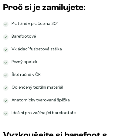
Proč si je zamilujete:
Pratelné v pračce na 30°
Barefootové
Vkládací fusbetová stélka
Pevný opatek
Šité ručně v ČR
Odlehčený textilní materiál
Anatomicky tvarovaná špička
Ideální pro začínající barefootaře
Vyzkoušejte si barefoot s