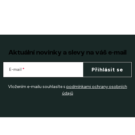
Aktuální novinky a slevy na váš e-mail
Přihlásit se
E-mail
Vložením e-mailu souhlasíte s
podmínkami ochrany osobních
údajů
Z
á