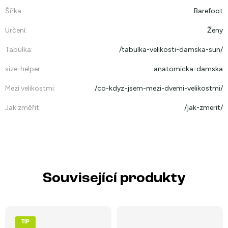
Šířka
:
Barefoot
Určení
:
Ženy
Tabulka
:
/tabulka-velikosti-damska-sun/
size-helper
:
anatomicka-damska
Mezi velikostmi
:
/co-kdyz-jsem-mezi-dvemi-velikostmi/
Jak změřit
:
/jak-zmerit/
Související produkty
TIP