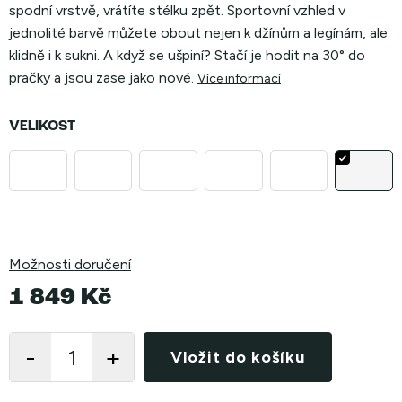
spodní vrstvě, vrátíte stélku zpět. Sportovní vzhled v
jednolité barvě můžete obout nejen k džínům a legínám, ale
klidně i k sukni. A když se ušpiní? Stačí je hodit na
30° do
pračky a jsou zase jako nové.
Více informací
VELIKOST
Možnosti doručení
1 849 Kč
Měrná
cena:
Vložit do košíku