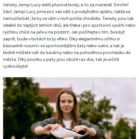
tenisky Jampi Lucy další plusové body, a to za materiál. Svrchní
část Jampi Lucy jsme pro vás ušili z prodyšného úpletu, takže se
nemusíte bát, že by se vám v nich potila chodidla. Tenisky jsou tak
ideální do teplých letních dnů, ale třeba i pro sportovní využití nebo
rychlou chůzi na jaře a na podzim. Jen počítejte s tím, že když
zaprší, bude v botách brzy vlhko. Díky elegantnímu střihu si
bezvadně rozumí i se sportovnějšími šaty nebo sukní, a tak je
klidně můžete vzít do kavárny nebo na pohodlnou procházku do
města. Díky poutku u paty jsou obuté raz dva, tak je určitě
vyzkoušejte!