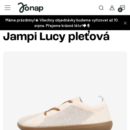
Přejít
N
na
obsah
Máme prázdniny!☀️ Všechny objednávky budeme vyřizovat až 10.
ko
srpna. Přejeme krásné léto!🍓🍦
+
Jampi Lucy pleťová
+
+