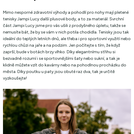
Mimo nesporné zdravotní výhody a pohodlí pro nohy mají pletené
tenisky Jampi Lucy další plusové body, a to za materiál. Svrchní
část Jampi Lucy jsme pro vás ušili z prodyšného úpletu, takže se
nemusíte bát, že by se vám v nich potila chodidla. Tenisky jsou tak
ideální do teplých letních dnů, ale třeba i pro sportovní využití nebo
rychlou chůzi na jaře a na podzim. Jen počítejte s tím, že když
zaprší, bude v botách brzy vlhko. Díky elegantnímu střihu si
bezvadně rozumí i se sportovnějšími šaty nebo sukní, a tak je
klidně můžete vzít do kavárny nebo na pohodlnou procházku do
města. Díky poutku u paty jsou obuté raz dva, tak je určitě
vyzkoušejte!