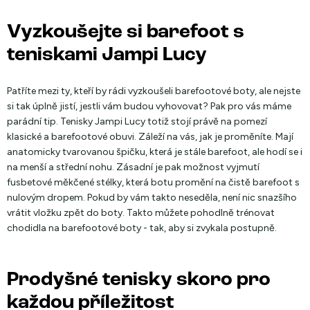
Vyzkoušejte si barefoot s
teniskami Jampi Lucy
Patříte mezi ty, kteří by rádi vyzkoušeli barefootové boty, ale nejste
si tak úplně jistí, jestli vám budou vyhovovat? Pak pro vás máme
parádní tip. Tenisky Jampi Lucy totiž stojí právě na pomezí
klasické a barefootové obuvi. Záleží na vás, jak je proměníte. Mají
anatomicky tvarovanou špičku, která je stále barefoot, ale hodí se i
na menší a střední nohu. Zásadní je pak možnost vyjmutí
fusbetové měkčené stélky, která botu promění na čistě barefoot s
nulovým dropem. Pokud by vám takto neseděla, není nic snazšího
vrátit vložku zpět do boty. Takto můžete pohodlně trénovat
chodidla na barefootové boty - tak, aby si zvykala postupně.
Prodyšné tenisky skoro pro
každou příležitost