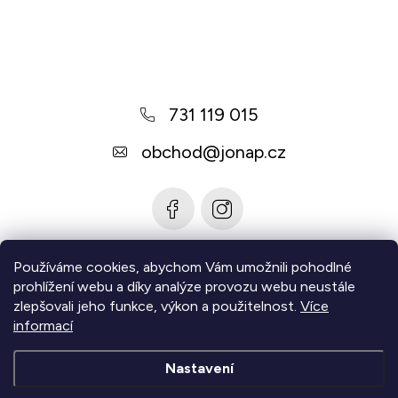
Z
á
p
a
731 119 015
t
í
obchod
@
jonap.cz
Používáme cookies, abychom Vám umožnili pohodlné
Informace pro vás
prohlížení webu a díky analýze provozu webu neustále
zlepšovali jeho funkce, výkon a použitelnost.
Více
Zjistěte více
informací
Nastavení
Copyright 2026
Jonap - Barefoot obuv
. Všechna práva