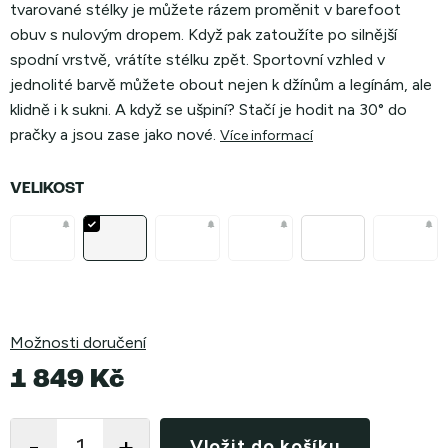
tvarované stélky je můžete rázem proměnit v barefoot
obuv s nulovým dropem. Když pak zatoužíte po silnější
spodní vrstvě, vrátíte stélku zpět. Sportovní vzhled v
jednolité barvě můžete obout nejen k džínům a legínám, ale
klidně i k sukni. A když se ušpiní? Stačí je hodit na
30° do
pračky a jsou zase jako nové.
Více informací
VELIKOST
Možnosti doručení
1 849 Kč
Měrná
cena:
Vložit do košíku