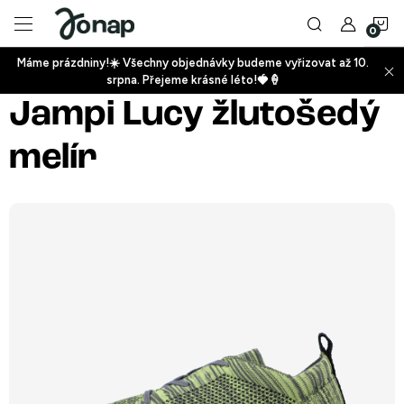
Přejít
N
na
obsah
Máme prázdniny!☀️ Všechny objednávky budeme vyřizovat až 10.
ko
srpna. Přejeme krásné léto!🍓🍦
+
Jampi Lucy žlutošedý
melír
+
+