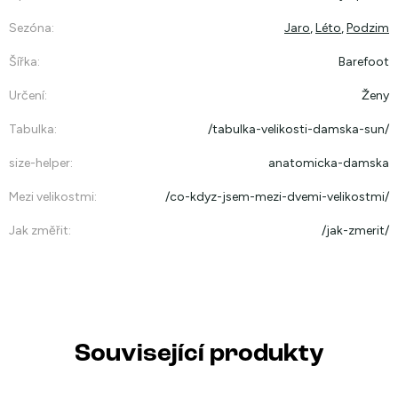
Sezóna
:
Jaro
,
Léto
,
Podzim
Šířka
:
Barefoot
Určení
:
Ženy
Tabulka
:
/tabulka-velikosti-damska-sun/
size-helper
:
anatomicka-damska
Mezi velikostmi
:
/co-kdyz-jsem-mezi-dvemi-velikostmi/
Jak změřit
:
/jak-zmerit/
Související produkty