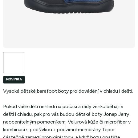
NOVINKA
Vysoké dětské barefoot boty pro dovádění v chladu i dešti.
Pokud vaše děti nehledí na počasí a rády venku běhají v
dešti i chladu, pak pro vás budou dětské boty Jonap Jerry
neocenitelným pomocníkem. Velurová kůže či microfiber v
kombinaci s podšívkou z podzimní membrány Tepor
částečně zamezí pronikání vody, a když botu opatříte