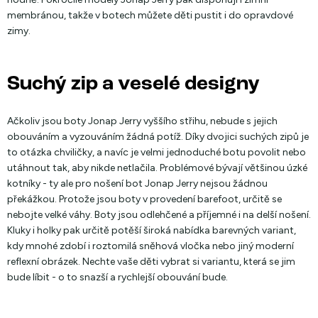
membránou, takže v botech můžete děti pustit i do opravdové
zimy.
Suchý zip a veselé designy
Ačkoliv jsou boty Jonap Jerry vyššího střihu, nebude s jejich
obouváním a vyzouváním žádná potíž. Díky dvojici suchých zipů je
to otázka chviličky, a navíc je velmi jednoduché botu povolit nebo
utáhnout tak, aby nikde netlačila. Problémové bývají většinou úzké
kotníky - ty ale pro nošení bot Jonap Jerry nejsou žádnou
překážkou. Protože jsou boty v provedení barefoot, určitě se
nebojte velké váhy. Boty jsou odlehčené a příjemné i na delší nošení.
Kluky i holky pak určitě potěší široká nabídka barevných variant,
kdy mnohé zdobí i roztomilá sněhová vločka nebo jiný moderní
reflexní obrázek. Nechte vaše děti vybrat si variantu, která se jim
bude líbit - o to snazší a rychlejší obouvání bude.