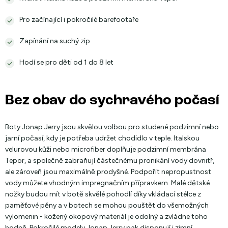
Pro začínající i pokročilé barefootaře
Zapínání na suchý zip
Hodí se pro děti od 1 do 8 let
Bez obav do sychravého počasí
Boty Jonap Jerry jsou skvělou volbou pro studené podzimní nebo
jarní počasí, kdy je potřeba udržet chodidlo v teple. Italskou
velurovou kůži nebo microfiber doplňuje podzimní membrána
Tepor, a společně zabraňují částečnému pronikání vody dovnitř,
ale zároveň jsou maximálně prodyšné. Podpořit nepropustnost
vody můžete vhodným impregnačním přípravkem. Malé dětské
nožky budou mít v botě skvělé pohodlí díky vkládací stélce z
paměťové pěny a v botech se mohou pouštět do všemožných
vylomenin - kožený okopový materiál je odolný a zvládne toho
hodně. Pokročilé modely Jonap Jerry pak disponují i zimní