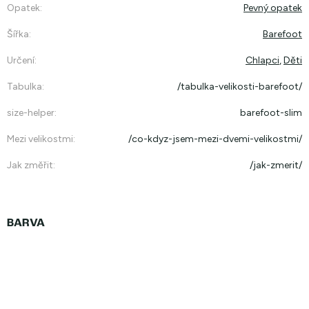
Opatek
:
Pevný opatek
Šířka
:
Barefoot
Určení
:
Chlapci
,
Děti
Tabulka
:
/tabulka-velikosti-barefoot/
size-helper
:
barefoot-slim
Mezi velikostmi
:
/co-kdyz-jsem-mezi-dvemi-velikostmi/
Jak změřit
:
/jak-zmerit/