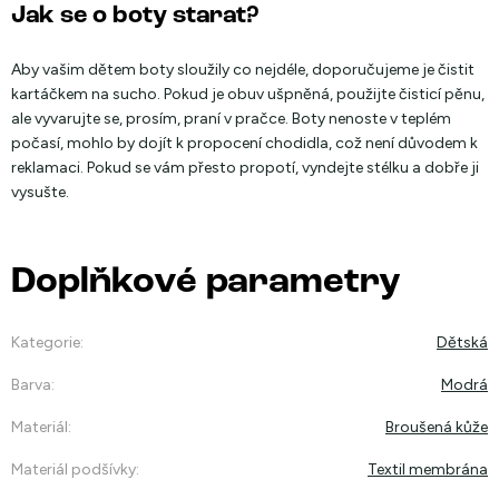
Jak se o boty starat?
Aby vašim dětem boty sloužily co nejdéle, doporučujeme je čistit
kartáčkem na sucho. Pokud je obuv ušpněná, použijte čisticí pěnu,
ale vyvarujte se, prosím, praní v pračce. Boty nenoste v teplém
počasí, mohlo by dojít k propocení chodidla, což není důvodem k
reklamaci. Pokud se vám přesto propotí, vyndejte stélku a dobře ji
vysušte.
Doplňkové parametry
Kategorie
:
Dětská
Barva
:
Modrá
Materiál
:
Broušená kůže
Materiál podšívky
:
Textil membrána