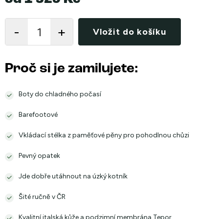
Měrná
cena:
Vložit do košíku
Proč si je zamilujete:
Boty do chladného počasí
Barefootové
Vkládací stélka z paměťové pěny pro pohodlnou chůzi
Pevný opatek
Jde dobře utáhnout na úzký kotník
Šité ručně v ČR
Kvalitní italská kůže a podzimní membrána Tepor