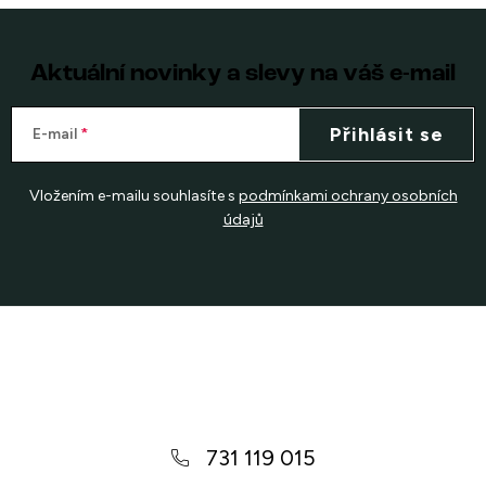
Aktuální novinky a slevy na váš e-mail
Přihlásit se
E-mail
Vložením e-mailu souhlasíte s
podmínkami ochrany osobních
údajů
Z
á
p
a
731 119 015
t