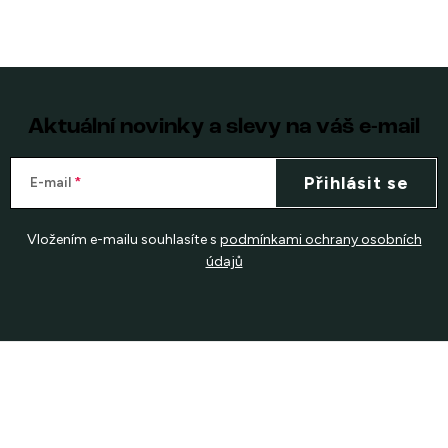
Aktuální novinky a slevy na váš e-mail
Přihlásit se
E-mail
Vložením e-mailu souhlasíte s
podmínkami ochrany osobních
údajů
Z
á
p