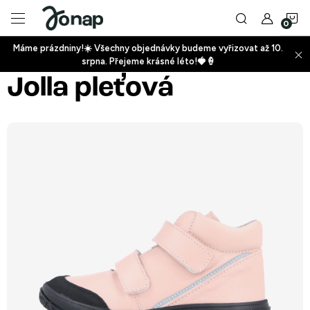
Přejít
N
na
obsah
Máme prázdniny!☀️ Všechny objednávky budeme vyřizovat až 10.
ko
srpna. Přejeme krásné léto!🍓🍦
+
Jolla pleťová
+
+