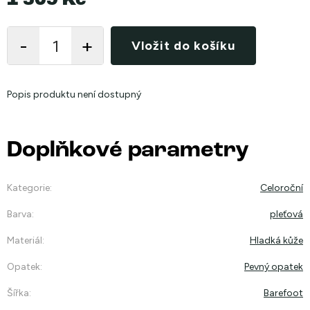
1 509 Kč
Měrná
cena:
Vložit do košíku
Popis produktu není dostupný
Doplňkové parametry
Kategorie
:
Celoroční
Barva
:
pleťová
Materiál
:
Hladká kůže
Opatek
:
Pevný opatek
Šířka
:
Barefoot