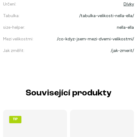
Určení
:
Dívky
Tabulka
:
/tabulka-velikosti-nella-ella/
size-helper
:
nella-ella
Mezi velikostmi
:
/co-kdyz-jsem-mezi-dvemi-velikostmi/
Jak změřit
:
/jak-zmerit/
Související produkty
TIP