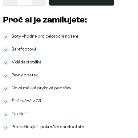
Proč si je zamilujete:
Boty vhodné pro celoroční nošení
Barefootové
Vkládací stélka
Pevný opatek
Nová měkká pryžová podešev
Šité ručně v ČR
Textilní
Pro začínající i pokročilé barefootaře