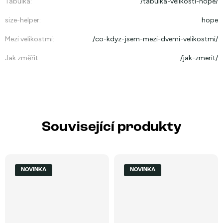
Tabulka
:
/tabulka-velikosti-hope/
size-helper
:
hope
Mezi velikostmi
:
/co-kdyz-jsem-mezi-dvemi-velikostmi/
Jak změřit
:
/jak-zmerit/
Související produkty
NOVINKA
NOVINKA