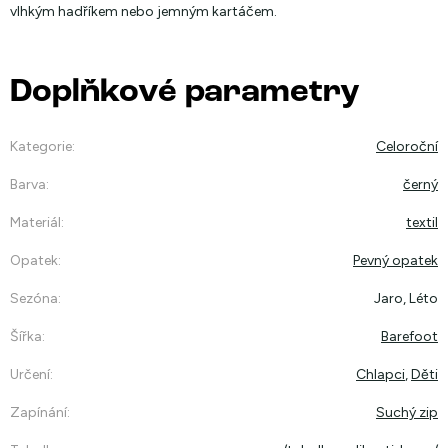
vlhkým hadříkem nebo jemným kartáčem.
Doplňkové parametry
Kategorie
:
Celoroční
Barva
:
černý
Materiál
:
textil
Opatek
:
Pevný opatek
Sezóna
:
Jaro, Léto
Šířka
:
Barefoot
Určení
:
Chlapci
,
Děti
Zapínání
:
Suchý zip