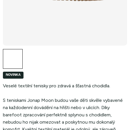
NOVINKA
Veselé textilní tenisky pro zdravá a šťastná chodidla.
S teniskami Jonap Moon budou vaše děti skvěle vybavené
na každodenní dovádění na hřišti nebo v ulicích. Díky
barefoot zpracování perfektně splynou s chodidlem,
nebudou ho nijak omezovat a poskytnou mu dokonalý
komofrt. Kvalitní textilní materiál je odolný, ale zároveň