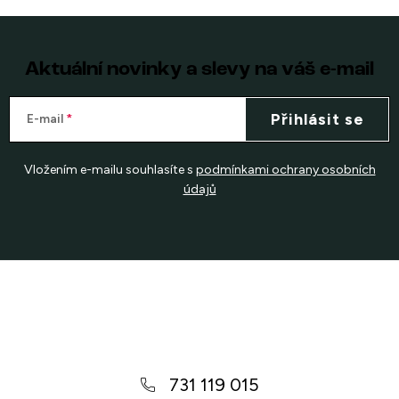
Aktuální novinky a slevy na váš e-mail
Přihlásit se
E-mail
Vložením e-mailu souhlasíte s
podmínkami ochrany osobních
údajů
Z
á
p
a
731 119 015
t