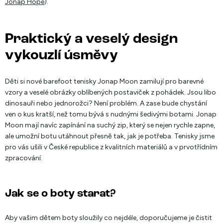
Jonap Hope
).
Praktický a veselý design
vykouzlí úsměvy
Děti si nové barefoot tenisky Jonap Moon zamilují pro barevné
vzory a veselé obrázky oblíbených postaviček z pohádek. Jsou libo
dinosauři nebo jednorožci? Není problém. A zase bude chystání
ven o kus kratší, než tomu bývá s nudnými šedivými botami. Jonap
Moon mají navíc zapínání na suchý zip, který se nejen rychle zapne,
ale umožní botu utáhnout přesně tak, jak je potřeba. Tenisky jsme
pro vás ušili v České republice z kvalitních materiálů a v prvotřídním
zpracování.
Jak se o boty starat?
Aby vašim dětem boty sloužily co nejdéle, doporučujeme je čistit