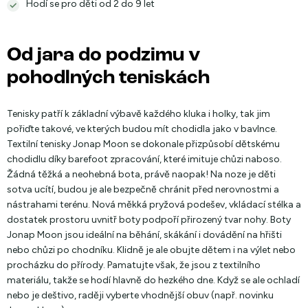
Hodí se pro děti od 2 do 9 let
Od jara do podzimu v
pohodlných teniskách
Tenisky patří k základní výbavě každého kluka i holky, tak jim
pořiďte takové, ve kterých budou mít chodidla jako v bavlnce.
Textilní tenisky Jonap Moon se dokonale přizpůsobí dětskému
chodidlu díky barefoot zpracování, které imituje chůzi naboso.
Žádná těžká a neohebná bota, právě naopak! Na noze je děti
sotva ucítí, budou je ale bezpečně chránit před nerovnostmi a
nástrahami terénu. Nová měkká pryžová podešev, vkládací stélka a
dostatek prostoru uvnitř boty podpoří přirozený tvar nohy. Boty
Jonap Moon jsou ideální na běhání, skákání i dovádění na hřišti
nebo chůzi po chodníku. Klidně je ale obujte dětem i na výlet nebo
procházku do přírody. Pamatujte však, že jsou z textilního
materiálu, takže se hodí hlavně do hezkého dne. Když se ale ochladí
nebo je deštivo, raději vyberte vhodnější obuv (např. novinku