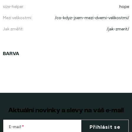
size-helper
:
hope
Mezi velikostmi
:
/co-kdyz-jsem-mezi-dvemi-velikostmi/
Jak změřit
:
/jak-zmerit/
Aktuální novinky a slevy na váš e-mail
Přihlásit se
E-mail