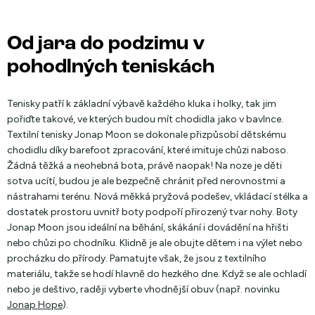
Od jara do podzimu v
pohodlných teniskách
Tenisky patří k základní výbavě každého kluka i holky, tak jim
pořiďte takové, ve kterých budou mít chodidla jako v bavlnce.
Textilní tenisky Jonap Moon se dokonale přizpůsobí dětskému
chodidlu díky barefoot zpracování, které imituje chůzi naboso.
Žádná těžká a neohebná bota, právě naopak! Na noze je děti
sotva ucítí, budou je ale bezpečně chránit před nerovnostmi a
nástrahami terénu. Nová měkká pryžová podešev, vkládací stélka a
dostatek prostoru uvnitř boty podpoří přirozený tvar nohy. Boty
Jonap Moon jsou ideální na běhání, skákání i dovádění na hřišti
nebo chůzi po chodníku. Klidně je ale obujte dětem i na výlet nebo
procházku do přírody. Pamatujte však, že jsou z textilního
materiálu, takže se hodí hlavně do hezkého dne. Když se ale ochladí
nebo je deštivo, raději vyberte vhodnější obuv (např. novinku
Jonap Hope
).