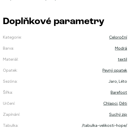
Doplňkové parametry
Kategorie
:
Celoroční
Barva
:
Modrá
Materiál
:
textil
Opatek
:
Pevný opatek
Sezóna
:
Jaro, Léto
Šířka
:
Barefoot
Určení
:
Chlapci
,
Děti
Zapínání
:
Suchý zip
Tabulka
:
/tabulka-velikosti-hope/