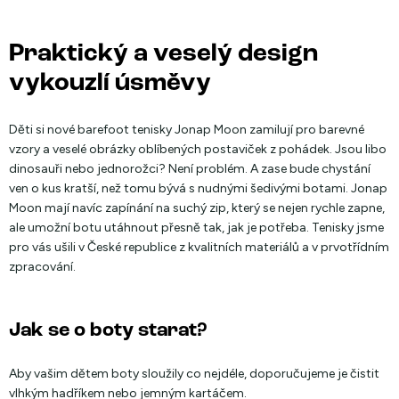
Praktický a veselý design
vykouzlí úsměvy
Děti si nové barefoot tenisky Jonap Moon zamilují pro barevné
vzory a veselé obrázky oblíbených postaviček z pohádek. Jsou libo
dinosauři nebo jednorožci? Není problém. A zase bude chystání
ven o kus kratší, než tomu bývá s nudnými šedivými botami. Jonap
Moon mají navíc zapínání na suchý zip, který se nejen rychle zapne,
ale umožní botu utáhnout přesně tak, jak je potřeba. Tenisky jsme
pro vás ušili v České republice z kvalitních materiálů a v prvotřídním
zpracování.
Jak se o boty starat?
Aby vašim dětem boty sloužily co nejdéle, doporučujeme je čistit
vlhkým hadříkem nebo jemným kartáčem.