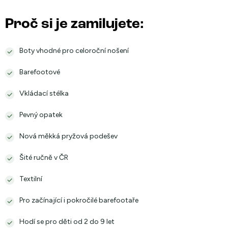
Proč si je zamilujete:
Boty vhodné pro celoroční nošení
Barefootové
Vkládací stélka
Pevný opatek
Nová měkká pryžová podešev
Šité ručně v ČR
Textilní
Pro začínající i pokročilé barefootaře
Hodí se pro děti od 2 do 9 let