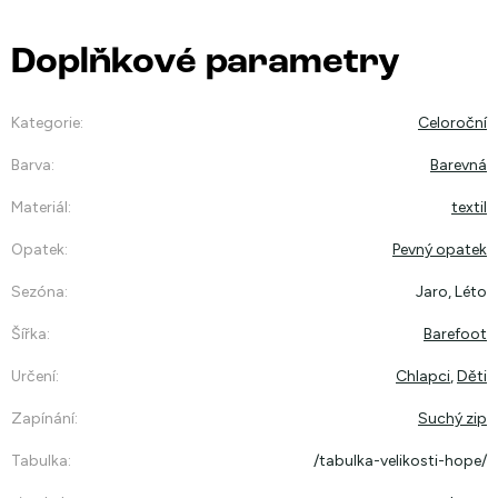
Doplňkové parametry
Kategorie
:
Celoroční
Barva
:
Barevná
Materiál
:
textil
Opatek
:
Pevný opatek
Sezóna
:
Jaro, Léto
Šířka
:
Barefoot
Určení
:
Chlapci
,
Děti
Zapínání
:
Suchý zip
Tabulka
:
/tabulka-velikosti-hope/