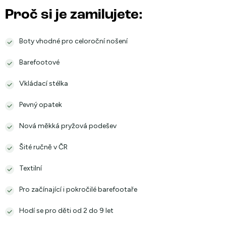
Proč si je zamilujete:
Boty vhodné pro celoroční nošení
Barefootové
Vkládací stélka
Pevný opatek
Nová měkká pryžová podešev
Šité ručně v ČR
Textilní
Pro začínající i pokročilé barefootaře
Hodí se pro děti od 2 do 9 let