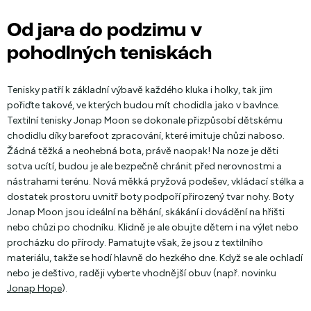
Od jara do podzimu v
pohodlných teniskách
Tenisky patří k základní výbavě každého kluka i holky, tak jim
pořiďte takové, ve kterých budou mít chodidla jako v bavlnce.
Textilní tenisky Jonap Moon se dokonale přizpůsobí dětskému
chodidlu díky barefoot zpracování, které imituje chůzi naboso.
Žádná těžká a neohebná bota, právě naopak! Na noze je děti
sotva ucítí, budou je ale bezpečně chránit před nerovnostmi a
nástrahami terénu. Nová měkká pryžová podešev, vkládací stélka a
dostatek prostoru uvnitř boty podpoří přirozený tvar nohy. Boty
Jonap Moon jsou ideální na běhání, skákání i dovádění na hřišti
nebo chůzi po chodníku. Klidně je ale obujte dětem i na výlet nebo
procházku do přírody. Pamatujte však, že jsou z textilního
materiálu, takže se hodí hlavně do hezkého dne. Když se ale ochladí
nebo je deštivo, raději vyberte vhodnější obuv (např. novinku
Jonap Hope
).