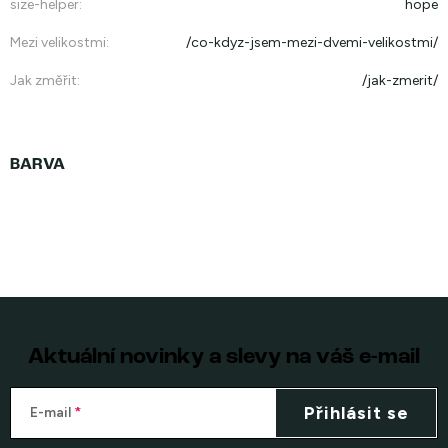
size-helper
:
hope
Mezi velikostmi
:
/co-kdyz-jsem-mezi-dvemi-velikostmi/
Jak změřit
:
/jak-zmerit/
Aktuální novinky a slevy na váš e-mail
Přihlásit se
E-mail