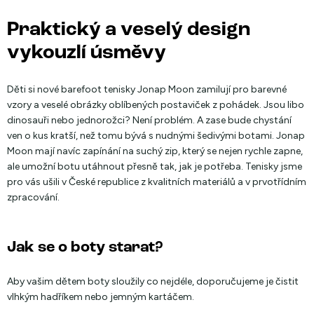
Praktický a veselý design
vykouzlí úsměvy
Děti si nové barefoot tenisky Jonap Moon zamilují pro barevné
vzory a veselé obrázky oblíbených postaviček z pohádek. Jsou libo
dinosauři nebo jednorožci? Není problém. A zase bude chystání
ven o kus kratší, než tomu bývá s nudnými šedivými botami. Jonap
Moon mají navíc zapínání na suchý zip, který se nejen rychle zapne,
ale umožní botu utáhnout přesně tak, jak je potřeba. Tenisky jsme
pro vás ušili v České republice z kvalitních materiálů a v prvotřídním
zpracování.
Jak se o boty starat?
Aby vašim dětem boty sloužily co nejdéle, doporučujeme je čistit
vlhkým hadříkem nebo jemným kartáčem.