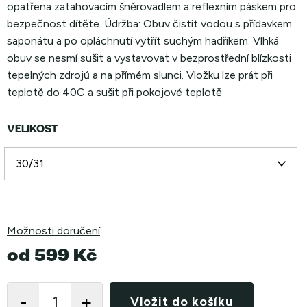
opatřena zatahovacím šněrovadlem a reflexním páskem pro
bezpečnost dítěte. Údržba: Obuv čistit vodou s přídavkem
saponátu a po opláchnutí vytřít suchým hadříkem. Vlhká
obuv se nesmí sušit a vystavovat v bezprostřední blízkosti
tepelných zdrojů a na přímém slunci. Vložku lze prát při
teplotě do 40C a sušit při pokojové teplotě
VELIKOST
Možnosti doručení
od
599 Kč
Měrná
cena:
Vložit do košíku