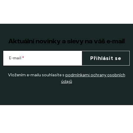
Aktuální novinky a slevy na váš e-mail
Přihlásit se
E-mail
Vložením e-mailu souhlasíte s
podmínkami ochrany osobních
údajů
Z
á
p