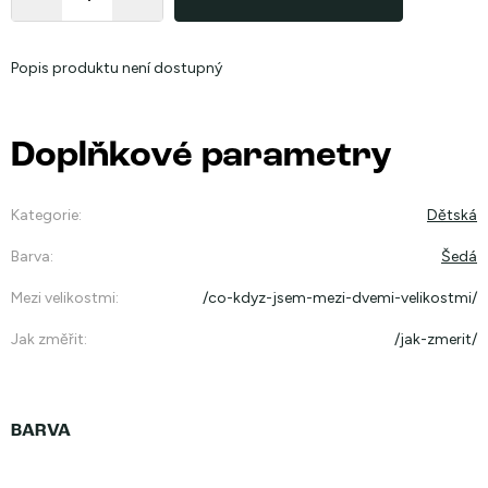
Popis produktu není dostupný
Doplňkové parametry
Kategorie
:
Dětská
Barva
:
Šedá
Mezi velikostmi
:
/co-kdyz-jsem-mezi-dvemi-velikostmi/
Jak změřit
:
/jak-zmerit/