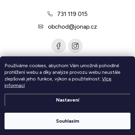
a
731 119 015
t
í
obchod
@
jonap.cz
Používáme cookies, abychom Vám umožnili pohodlné
Informace pro vás
prohlížení webu a díky analýze provozu webu neustále
zlepšovali jeho funkce, výkon a použitelnost.
Více
Zjistěte více
informací
Nastavení
Copyright 2026
Jonap - Barefoot obuv
. Všechna práva
vyhrazena.
Upravit nastavení cookies
Souhlasím
|
Vytvořil Shoptet