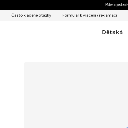
Přejít
Máme prázdni
na
Často kladené otázky
Formulář k vrácení / reklamaci
obsah
Dětská