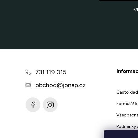
V
Z
á
Informac
731 119 015
p
obchod
@
jonap.cz
a
Často klad
t
Formulář k 
í
Všeobecné
Podmínky 