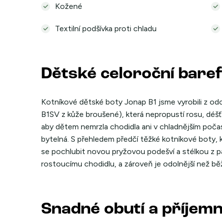
Kožené
Textilní podšívka proti chladu
Dětské celoroční bare
Kotníkové dětské boty Jonap B1 jsme vyrobili z odo
B1SV z kůže broušené), která nepropustí rosu, déšť a
aby dětem nemrzla chodidla ani v chladnějším počas
bytelná. S přehledem předčí těžké kotníkové boty, 
se pochlubit novou pryžovou podešví a stélkou z p
rostoucímu chodidlu, a zároveň je odolnější než bě
Snadné obutí a příjem