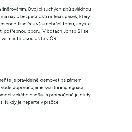
 šněrováním. Dvojici suchých zipů zvládnou
 má navíc bezpečností reflexní pásek, který
. Absence tkaniček však nebrání tomu, abyste
těti potřebnou oporu. V botách Jonap B1 se
 ve městě. Jsou ušité v ČR.
meňte je pravidelně krémovat balzámem
 vodě doporučujeme kvalitní impregnaci
pomocí vlhkého hadříku a promočené je nikdy
la. Nikdy je neperte v pračce.