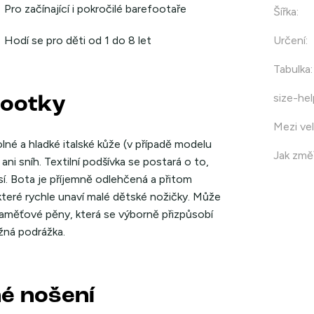
Pro začínající i pokročilé barefootaře
Šířka
:
Hodí se pro děti od 1 do 8 let
Určení
:
Tabulka
:
size-hel
footky
Mezi vel
lné a hladké italské kůže (v případě modelu
Jak změř
ni sníh. Textilní podšívka se postará o to,
í. Bota je příjemně odlehčená a přitom
které rychle unaví malé dětské nožičky. Může
aměťové pěny, která se výborně přizpůsobí
žná podrážka.
né nošení