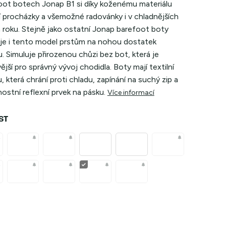
oot botech Jonap B1 si díky koženému materiálu
jí procházky a všemožné radovánky i v chladnějších
 roku. Stejně jako ostatní Jonap barefoot boty
je i tento model prstům na nohou dostatek
. Simuluje přirozenou chůzi bez bot, která je
ější pro správný vývoj chodidla. Boty mají textilní
, která chrání proti chladu, zapínání na suchý zip a
stní reflexní prvek na pásku.
Více informací
ST