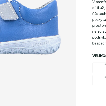
V baref
děti uži
částech
poskytu
prostoru
nejzdrav
podšívku
bezpečno
VELIKO