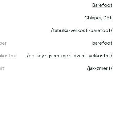
Barefoot
Chlapci
,
Děti
/tabulka-velikosti-barefoot/
per
:
barefoot
ikostmi
:
/co-kdyz-jsem-mezi-dvemi-velikostmi/
it
:
/jak-zmerit/