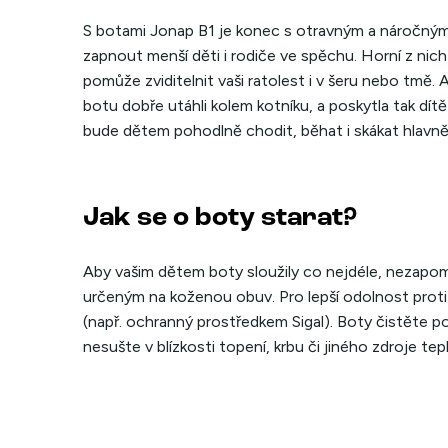
S botami Jonap B1 je konec s otravným a náročným
zapnout menší děti i rodiče ve spěchu. Horní z nich
pomůže zviditelnit vaši ratolest i v šeru nebo tmě
botu dobře utáhli kolem kotníku, a poskytla tak dí
bude dětem pohodlně chodit, běhat i skákat hlavně
Jak se o boty starat?
Aby vašim dětem boty sloužily co nejdéle, nezapo
určeným na koženou obuv. Pro lepší odolnost proti
(např. ochranný prostředkem Sigal). Boty čistěte 
nesušte v blízkosti topení, krbu či jiného zdroje tep