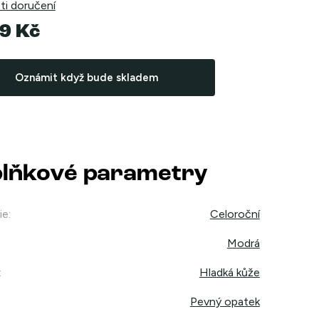
i doručení
9 Kč
Oznámit když bude skladem
lňkové parametry
ie
:
Celoroční
Modrá
:
Hladká kůže
Pevný opatek