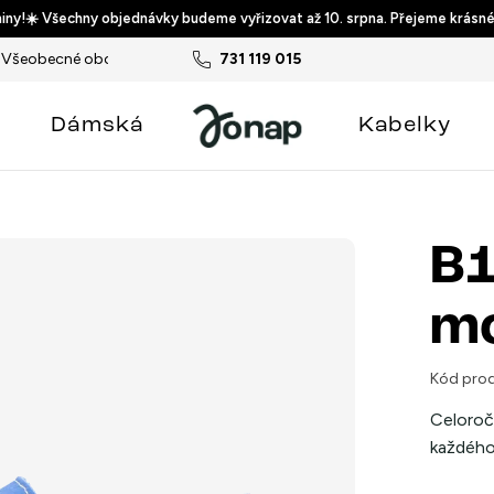
ny!☀️ Všechny objednávky budeme vyřizovat až 10. srpna. Přejeme krásné
Všeobecné obchodní podmínky
731 119 015
Podmínky ochrany osobních ú
Dámská
Kabelky
B1
m
Kód prod
Celoroč
každého