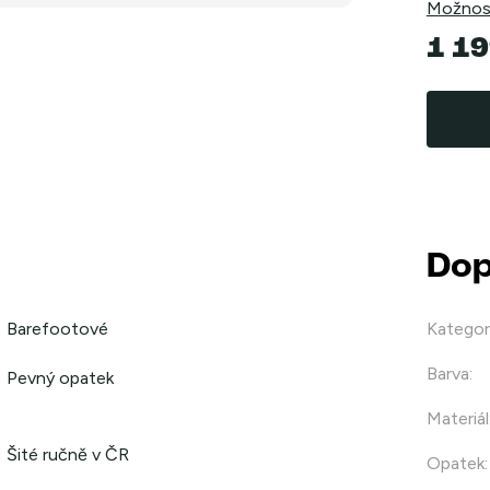
Možnost
1 19
Měrná
cena:
Dop
Barefootové
Kategor
Barva
:
Pevný opatek
Materiál
Šité ručně v ČR
Opatek
: