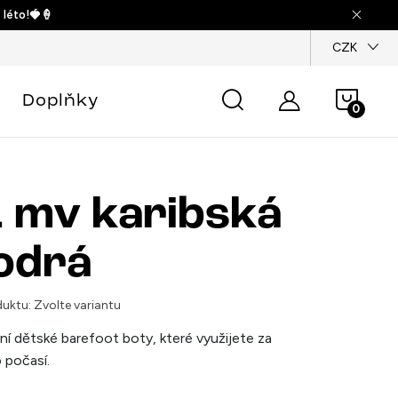
 léto!🍓🍦
dajů
CZK
Náku
Doplňky
košík
 mv karibská
odrá
uktu:
Zvolte variantu
ní dětské barefoot boty, které využijete za
 počasí.