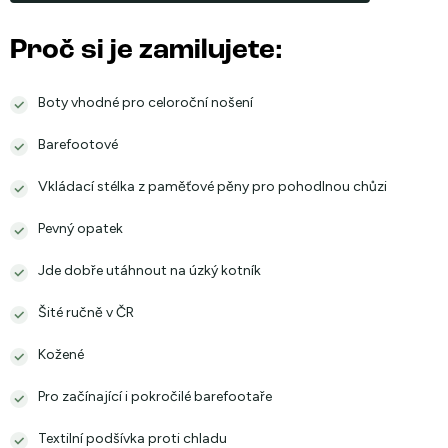
Proč si je zamilujete:
Boty vhodné pro celoroční nošení
Barefootové
Vkládací stélka z paměťové pěny pro pohodlnou chůzi
Pevný opatek
Jde dobře utáhnout na úzký kotník
Šité ručně v ČR
Kožené
Pro začínající i pokročilé barefootaře
Textilní podšívka proti chladu