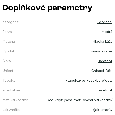
Doplňkové parametry
Kategorie
:
Celoroční
Barva
:
Modrá
Materiál
:
Hladká kůže
Opatek
:
Pevný opatek
Šířka
:
Barefoot
Určení
:
Chlapci
,
Děti
Tabulka
:
/tabulka-velikosti-barefoot/
size-helper
:
barefoot
Mezi velikostmi
:
/co-kdyz-jsem-mezi-dvemi-velikostmi/
Jak změřit
:
/jak-zmerit/