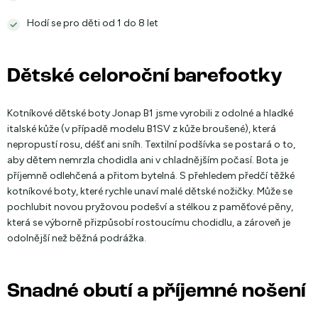
Hodí se pro děti od 1 do 8 let
Dětské celoroční barefootky
Kotníkové dětské boty Jonap B1 jsme vyrobili z odolné a hladké
italské kůže (v případě modelu B1SV z kůže broušené), která
nepropustí rosu, déšť ani sníh. Textilní podšívka se postará o to,
aby dětem nemrzla chodidla ani v chladnějším počasí. Bota je
příjemně odlehčená a přitom bytelná. S přehledem předčí těžké
kotníkové boty, které rychle unaví malé dětské nožičky. Může se
pochlubit novou pryžovou podešví a stélkou z paměťové pěny,
která se výborně přizpůsobí rostoucímu chodidlu, a zároveň je
odolnější než běžná podrážka.
Snadné obutí a příjemné nošení