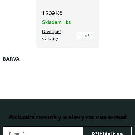
1 209 Kč
Skladem
1 ks
Dostupné
+ další
varianty
Aktuální novinky a slevy na váš e-mail
Přihlásit se
E-mail