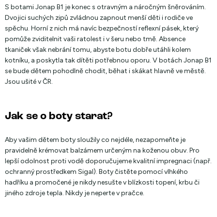
S botami Jonap B1 je konec s otravným a náročným šněrováním.
Dvojici suchých zipů zvládnou zapnout menší děti i rodiče ve
spěchu. Horní z nich má navíc bezpečností reflexní pásek, který
pomůže zviditelnit vaši ratolest i v šeru nebo tmě. Absence
tkaniček však nebrání tomu, abyste botu dobře utáhli kolem
kotníku, a poskytla tak dítěti potřebnou oporu. V botách Jonap B1
se bude dětem pohodlně chodit, běhat i skákat hlavně ve městě.
Jsou ušité v ČR.
Jak se o boty starat?
Aby vašim dětem boty sloužily co nejdéle, nezapomeňte je
pravidelně krémovat balzámem určeným na koženou obuv. Pro
lepší odolnost proti vodě doporučujeme kvalitní impregnaci (např.
ochranný prostředkem Sigal). Boty čistěte pomocí vlhkého
hadříku a promočené je nikdy nesušte v blízkosti topení, krbu či
jiného zdroje tepla. Nikdy je neperte v pračce.