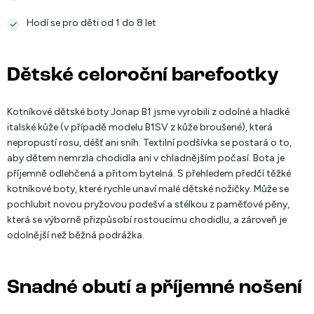
Hodí se pro děti od 1 do 8 let
Dětské celoroční barefootky
Kotníkové dětské boty Jonap B1 jsme vyrobili z odolné a hladké
italské kůže (v případě modelu B1SV z kůže broušené), která
nepropustí rosu, déšť ani sníh. Textilní podšívka se postará o to,
aby dětem nemrzla chodidla ani v chladnějším počasí. Bota je
příjemně odlehčená a přitom bytelná. S přehledem předčí těžké
kotníkové boty, které rychle unaví malé dětské nožičky. Může se
pochlubit novou pryžovou podešví a stélkou z paměťové pěny,
která se výborně přizpůsobí rostoucímu chodidlu, a zároveň je
odolnější než běžná podrážka.
Snadné obutí a příjemné nošení