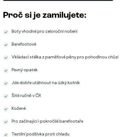
Proč si je zamilujete:
Boty vhodné pro celoroční nošení
Barefootové
Vkládací stélka z paměťové pěny pro pohodlnou chůzi
Pevný opatek
Jde dobře utáhnout na úzký kotník
Šité ručně v ČR
Kožené
Pro začínající i pokročilé barefootaře
Textilní podšívka proti chladu