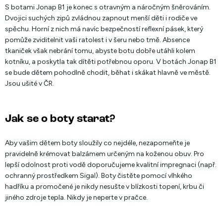
S botami Jonap B1 je konec s otravným a náročným šněrováním.
Dvojici suchých zipů zvládnou zapnout menší děti i rodiče ve
spěchu. Horní z nich má navíc bezpečností reflexní pásek, který
pomůže zviditelnit vaši ratolest i v šeru nebo tmě. Absence
tkaniček však nebrání tomu, abyste botu dobře utáhli kolem
kotníku, a poskytla tak dítěti potřebnou oporu. V botách Jonap B1
se bude dětem pohodlně chodit, běhat i skákat hlavně ve městě.
Jsou ušité v ČR.
Jak se o boty starat?
Aby vašim dětem boty sloužily co nejdéle, nezapomeňte je
pravidelně krémovat balzámem určeným na koženou obuv. Pro
lepší odolnost proti vodě doporučujeme kvalitní impregnaci (např.
ochranný prostředkem Sigal). Boty čistěte pomocí vlhkého
hadříku a promočené je nikdy nesušte v blízkosti topení, krbu či
jiného zdroje tepla. Nikdy je neperte v pračce.