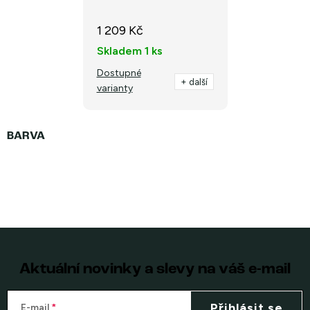
1 209 Kč
Skladem
1 ks
Dostupné
+ další
varianty
Aktuální novinky a slevy na váš e-mail
Přihlásit se
E-mail