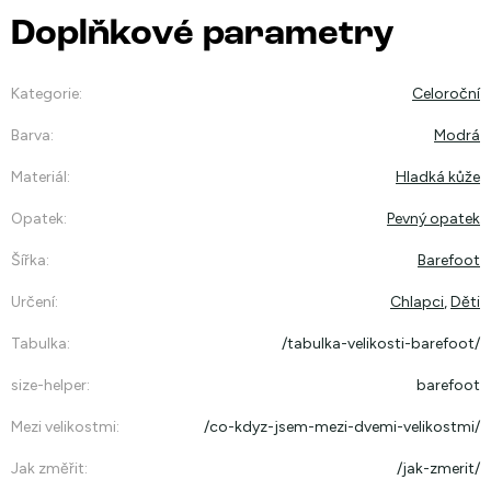
Doplňkové parametry
Kategorie
:
Celoroční
Barva
:
Modrá
Materiál
:
Hladká kůže
Opatek
:
Pevný opatek
Šířka
:
Barefoot
Určení
:
Chlapci
,
Děti
Tabulka
:
/tabulka-velikosti-barefoot/
size-helper
:
barefoot
Mezi velikostmi
:
/co-kdyz-jsem-mezi-dvemi-velikostmi/
Jak změřit
:
/jak-zmerit/