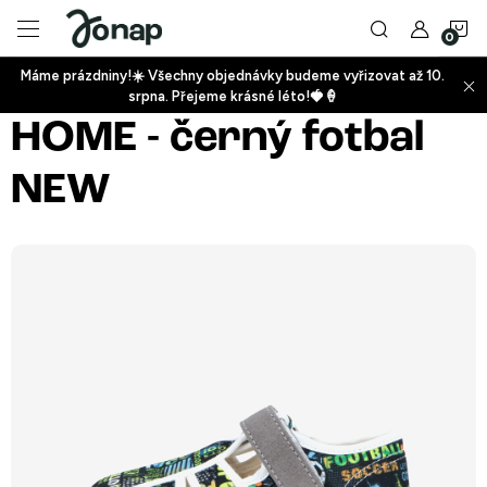
Přejít
N
na
obsah
Máme prázdniny!☀️ Všechny objednávky budeme vyřizovat až 10.
ko
srpna. Přejeme krásné léto!🍓🍦
+
HOME - černý fotbal
NEW
+
+