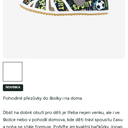
NOVINKA
Pohodlné přezůvky do školky i na doma.
Dbát na dobré obutí pro děti je třeba nejen venku, ale i ve
školce nebo v pohodlí domova, kde děti tráví spoustu času
a noha se stále formuje. Pořiďte jim kvalitní bačkůrky Jonap