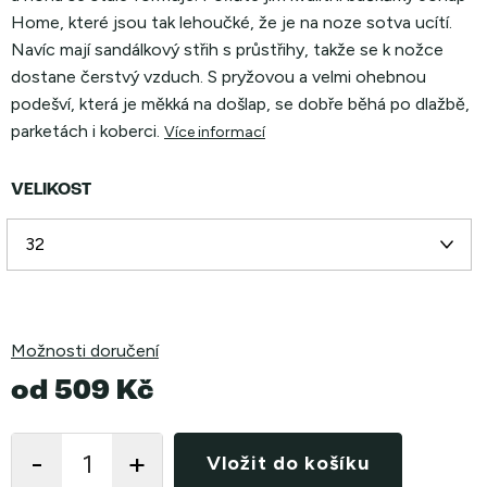
Home, které jsou tak lehoučké, že je na noze sotva ucítí.
Navíc mají sandálkový střih s průstřihy, takže se k nožce
dostane čerstvý vzduch. S pryžovou a velmi ohebnou
podešví, která je měkká na došlap, se dobře běhá po dlažbě,
parketách i koberci.
Více informací
VELIKOST
Možnosti doručení
od
509 Kč
Měrná
cena:
Vložit do košíku