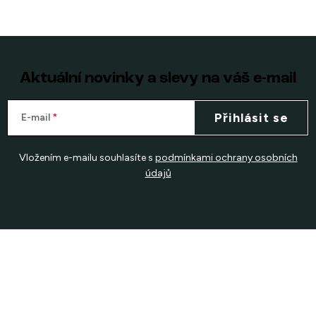
Aktuální novinky a slevy na váš e-mail
Přihlásit se
E-mail
Vložením e-mailu souhlasíte s
podmínkami ochrany osobních
údajů
Z
á
p
a