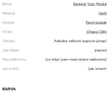
Barva
:
Barevná
,
Vzor
,
Modrá
Materiál
:
textil
Opatek
:
Pevný opatek
Určení
:
Chlapci
,
Děti
Tabulka
:
/tabulka-velikosti-papuce-jonap/
size-helper
:
papuce
Mezi velikostmi
:
/co-kdyz-jsem-mezi-dvemi-velikostmi/
Jak změřit
:
/jak-zmerit/