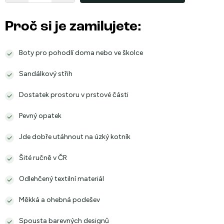
Proč si je zamilujete:
Boty pro pohodlí doma nebo ve školce
Sandálkový střih
Dostatek prostoru v prstové části
Pevný opatek
Jde dobře utáhnout na úzký kotník
Šité ručně v ČR
Odlehčený textilní materiál
Měkká a ohebná podešev
Spousta barevných designů