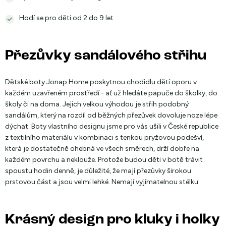
Hodí se pro děti od 2 do 9 let
Přezůvky sandálového střihu
Dětské boty Jonap Home poskytnou chodidlu dětí oporu v
každém uzavřeném prostředí - ať už hledáte papuče do školky, do
školy či na doma. Jejich velkou výhodou je střih podobný
sandálům, který na rozdíl od běžných přezůvek dovoluje noze lépe
dýchat. Boty vlastního designu jsme pro vás ušili v České republice
z textilního materiálu v kombinaci s tenkou pryžovou podešví,
která je dostatečně ohebná ve všech směrech, drží dobře na
každém povrchu a neklouže. Protože budou děti v botě trávit
spoustu hodin denně, je důležité, že mají přezůvky širokou
prstovou část a jsou velmi lehké. Nemají vyjímatelnou stélku.
Krásný design pro kluky i holky