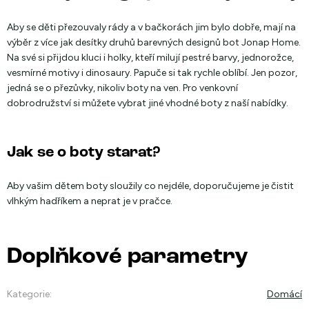
Aby se děti přezouvaly rády a v bačkorách jim bylo dobře, mají na
výběr z více jak desítky druhů barevných designů bot Jonap Home.
Na své si přijdou kluci i holky, kteří milují pestré barvy, jednorožce,
vesmírné motivy i dinosaury. Papuče si tak rychle oblíbí. Jen pozor,
jedná se o přezůvky, nikoliv boty na ven. Pro venkovní
dobrodružství si můžete vybrat jiné vhodné boty z naší nabídky.
Jak se o boty starat?
Aby vašim dětem boty sloužily co nejdéle, doporučujeme je čistit
vlhkým hadříkem a neprat je v pračce.
Doplňkové parametry
Kategorie
:
Domácí