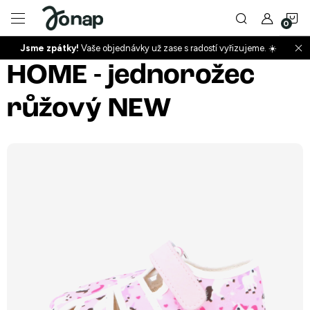
Přejít
N
na
obsah
Jsme zpátky!
Vaše objednávky už zase s radostí vyřizujeme. ☀️
ko
+
HOME - jednorožec
růžový NEW
+
+