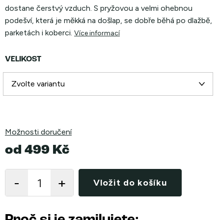
dostane čerstvý vzduch. S pryžovou a velmi ohebnou
podešví, která je měkká na došlap, se dobře běhá po dlažbě,
parketách i koberci.
Více informací
VELIKOST
Možnosti doručení
od
499 Kč
Měrná
cena:
Vložit do košíku