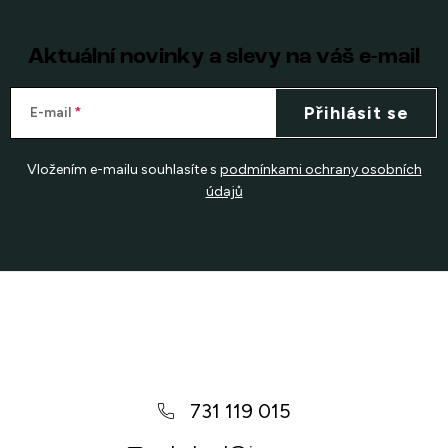
Aktuální novinky a slevy na váš e-mail
Přihlásit se
E-mail
Vložením e-mailu souhlasíte s
podmínkami ochrany osobních
údajů
Z
á
p
a
731 119 015
t