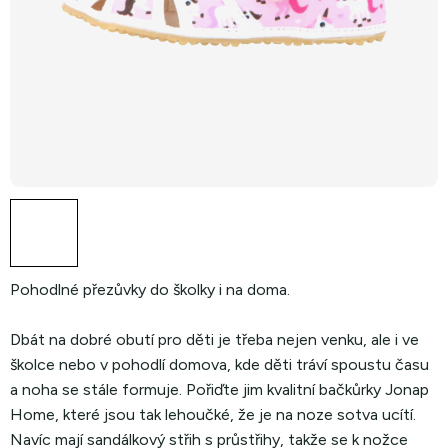
Pohodlné přezůvky do školky i na doma.
Dbát na dobré obutí pro děti je třeba nejen venku, ale i ve
školce nebo v pohodlí domova, kde děti tráví spoustu času
a noha se stále formuje. Pořiďte jim kvalitní bačkůrky Jonap
Home, které jsou tak lehoučké, že je na noze sotva ucítí.
Navíc mají sandálkový střih s průstřihy, takže se k nožce