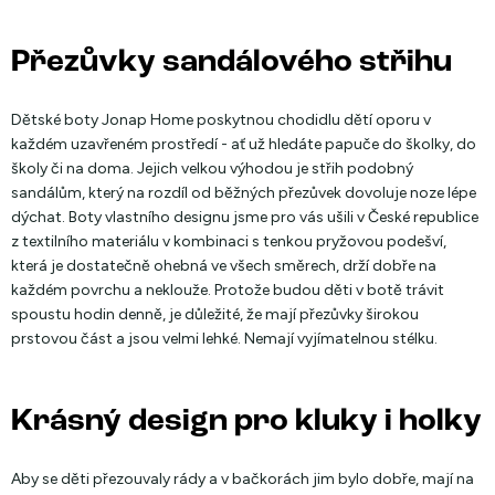
Přezůvky sandálového střihu
Dětské boty Jonap Home poskytnou chodidlu dětí oporu v
každém uzavřeném prostředí - ať už hledáte papuče do školky, do
školy či na doma. Jejich velkou výhodou je střih podobný
sandálům, který na rozdíl od běžných přezůvek dovoluje noze lépe
dýchat. Boty vlastního designu jsme pro vás ušili v České republice
z textilního materiálu v kombinaci s tenkou pryžovou podešví,
která je dostatečně ohebná ve všech směrech, drží dobře na
každém povrchu a neklouže. Protože budou děti v botě trávit
spoustu hodin denně, je důležité, že mají přezůvky širokou
prstovou část a jsou velmi lehké. Nemají vyjímatelnou stélku.
Krásný design pro kluky i holky
Aby se děti přezouvaly rády a v bačkorách jim bylo dobře, mají na