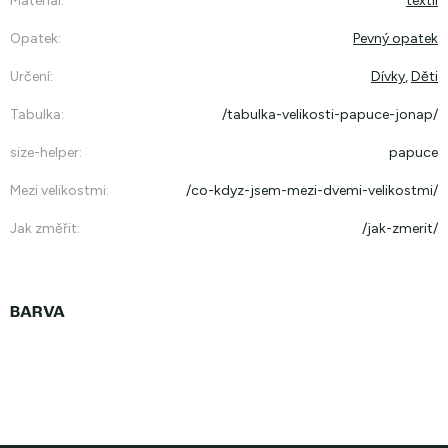
Materiál
:
textil
Opatek
:
Pevný opatek
Určení
:
Dívky
,
Děti
Tabulka
:
/tabulka-velikosti-papuce-jonap/
size-helper
:
papuce
Mezi velikostmi
:
/co-kdyz-jsem-mezi-dvemi-velikostmi/
Jak změřit
:
/jak-zmerit/