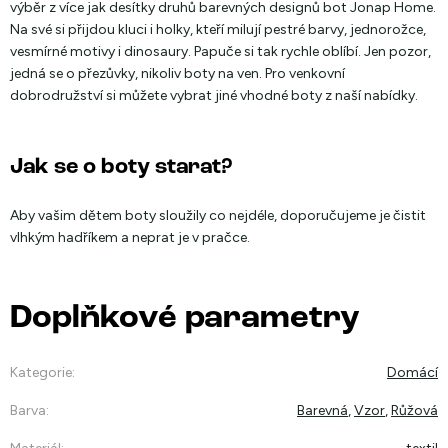
výběr z více jak desítky druhů barevných designů bot Jonap Home.
Na své si přijdou kluci i holky, kteří milují pestré barvy, jednorožce,
vesmírné motivy i dinosaury. Papuče si tak rychle oblíbí. Jen pozor,
jedná se o přezůvky, nikoliv boty na ven. Pro venkovní
dobrodružství si můžete vybrat jiné vhodné boty z naší nabídky.
Jak se o boty starat?
Aby vašim dětem boty sloužily co nejdéle, doporučujeme je čistit
vlhkým hadříkem a neprat je v pračce.
Doplňkové parametry
Kategorie
:
Domácí
Barva
:
Barevná
,
Vzor
,
Růžová