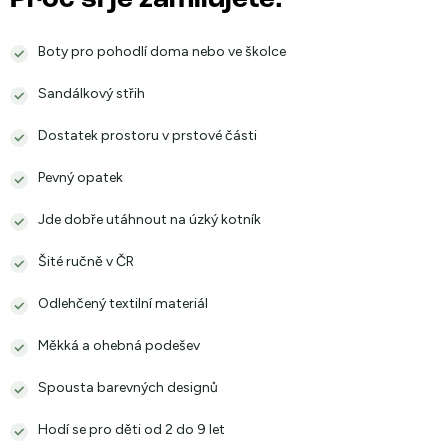
Proč si je zamilujete:
Boty pro pohodlí doma nebo ve školce
Sandálkový střih
Dostatek prostoru v prstové části
Pevný opatek
Jde dobře utáhnout na úzký kotník
Šité ručně v ČR
Odlehčený textilní materiál
Měkká a ohebná podešev
Spousta barevných designů
Hodí se pro děti od 2 do 9 let