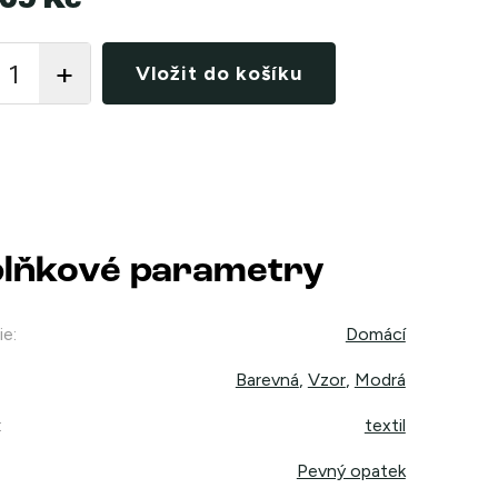
09 Kč
Vložit do košíku
lňkové parametry
ie
:
Domácí
Barevná
,
Vzor
,
Modrá
:
textil
Pevný opatek