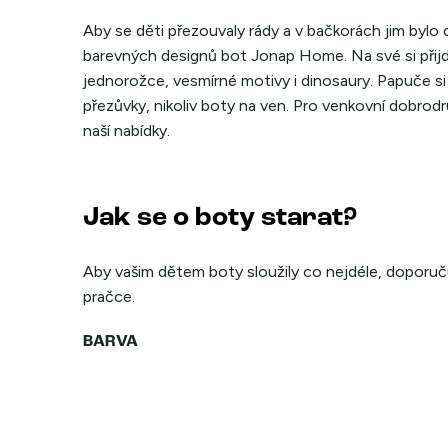
Aby se děti přezouvaly rády a v bačkorách jim bylo d
barevných designů bot Jonap Home. Na své si přijdou 
jednorožce, vesmírné motivy i dinosaury. Papuče si t
přezůvky, nikoliv boty na ven. Pro venkovní dobrod
naší nabídky.
Jak se o boty starat?
Aby vašim dětem boty sloužily co nejdéle, doporuču
pračce.