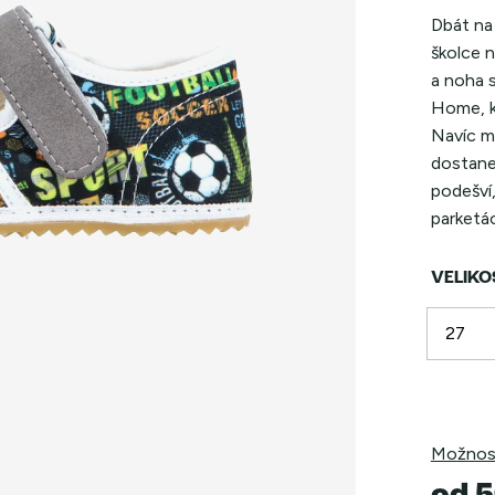
Dbát na 
školce 
a noha s
Home, kt
Navíc ma
dostane
podešví,
parketác
VELIKO
Možnost