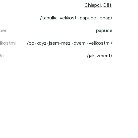
Chlapci
,
Děti
/tabulka-velikosti-papuce-jonap/
per
:
papuce
ikostmi
:
/co-kdyz-jsem-mezi-dvemi-velikostmi/
it
:
/jak-zmerit/