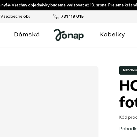
ny!☀️ Všechny objednávky budeme vyřizovat až 10. srpna. Přejeme krásné
Všeobecné obchodní podmínky
731 119 015
Podmínky ochrany osobních ú
Dámská
Kabelky
NOVIN
HO
fo
Kód prod
Pohodln