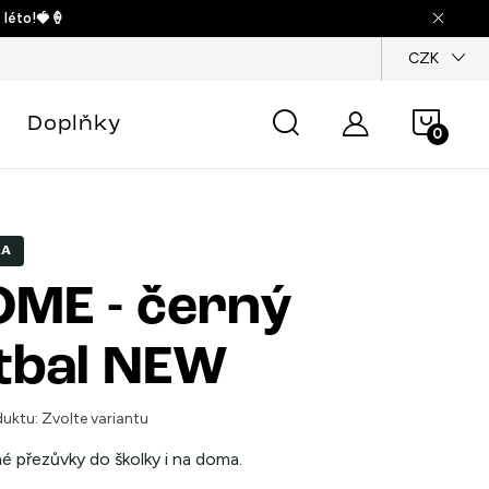
 léto!🍓🍦
dajů
CZK
Náku
Doplňky
košík
KA
ME - černý
tbal NEW
uktu:
Zvolte variantu
é přezůvky do školky i na doma.