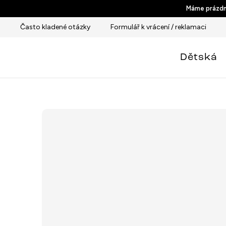
Přejít
Máme prázdni
na
Často kladené otázky
Formulář k vrácení / reklamaci
obsah
Dětská