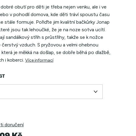
dobré obutí pro děti je třeba nejen venku, ale i ve
nebo v pohodlí domova, kde děti tráví spoustu času
e stále formuje. Pořiďte jim kvalitní bačkůrky Jonap
eré jsou tak lehoučké, že je na noze sotva ucítí.
jí sandálkový střih s průstřihy, takže se k nožce
 čerstvý vzduch. S pryžovou a velmi ohebnou
 která je měkká na došlap, se dobře běhá po dlažbě,
h i koberci.
Více informací
ST
i doručení