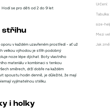
Určení
:
Hodí se pro děti od 2 do 9 let
Tabulka
:
size-hel
 střihu
Mezi vel
oporu v každém uzavřeném prostředí - ať už
Jak změř
ich velkou výhodou je střih podobný
luje noze lépe dýchat. Boty vlastního
lního materiálu v kombinaci s tenkou
všech směrech, drží dobře na každém
it spoustu hodin denně, je důležité, že mají
Nemají vyjímatelnou stélku.
y i holky