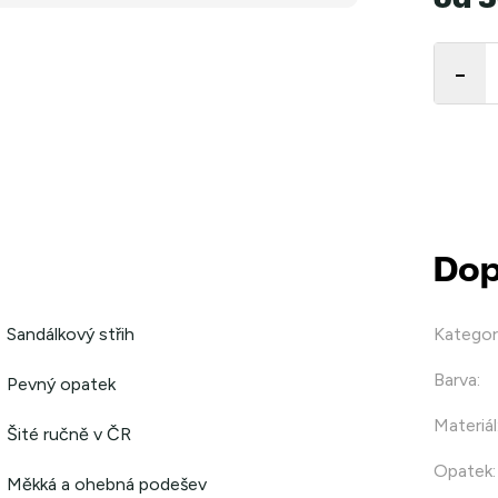
od
5
Měrná
cena:
Dop
Sandálkový střih
Kategor
Barva
:
Pevný opatek
Materiál
Šité ručně v ČR
Opatek
:
Měkká a ohebná podešev