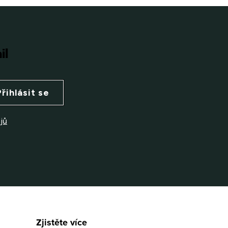
il
Přihlásit se
jů
Zjistěte více