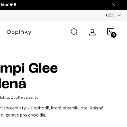
 léto!🍓🍦
dajů
CZK
Náku
Doplňky
košík
mpi Glee
lená
uktu:
Zvolte variantu
í spojení stylu a pohodlí, které si zamilujete. Krásné
d, zdravé pro chodidla.