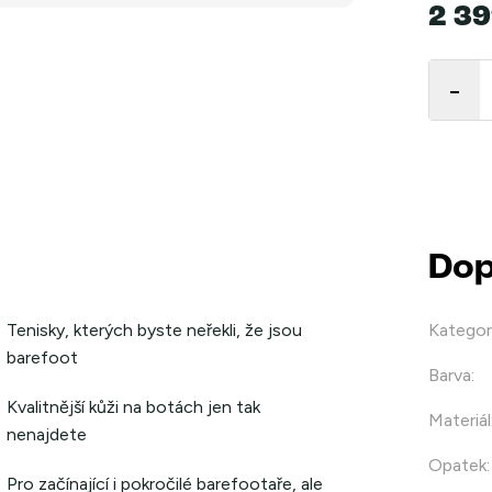
2 39
Měrná
cena:
Dop
Tenisky, kterých byste neřekli, že jsou
Kategor
barefoot
Barva
:
Kvalitnější kůži na botách jen tak
Materiál
nenajdete
Opatek
:
Pro začínající i pokročilé barefootaře, ale