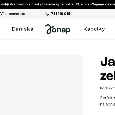
ny!☀️ Všechny objednávky budeme vyřizovat až 10. srpna. Přejeme krásné
Všeobecné obchodní podmínky
731 119 015
Podmínky ochrany osobních ú
Dámská
Kabelky
Ja
ze
Kód prod
Perfektn
na pohle