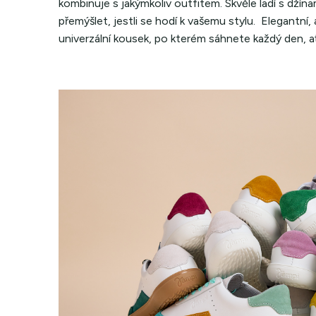
kombinuje s jakýmkoliv outfitem. Skvěle ladí s džín
přemýšlet, jestli se hodí k vašemu stylu. Elegantní,
univerzální kousek, po kterém sáhnete každý den, ať