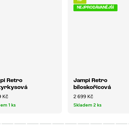
TIP
NEJPRODÁVANĚJŠÍ
pi Retro
Jampi Retro
otyrkysová
bíloskořicová
9 Kč
2 699 Kč
dem
1 ks
Skladem
2 ks