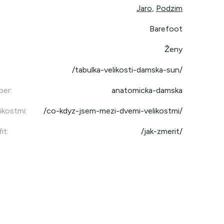
Jaro
,
Podzim
Barefoot
Ženy
/tabulka-velikosti-damska-sun/
per
:
anatomicka-damska
ikostmi
:
/co-kdyz-jsem-mezi-dvemi-velikostmi/
it
:
/jak-zmerit/