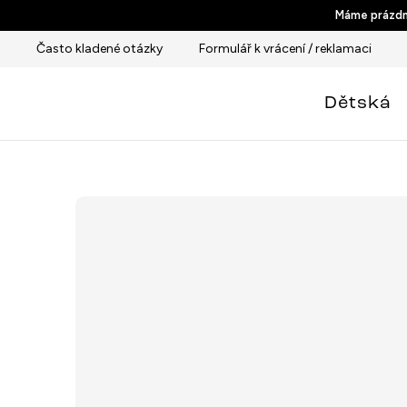
Přejít
Máme prázdni
na
Často kladené otázky
Formulář k vrácení / reklamaci
obsah
Dětská