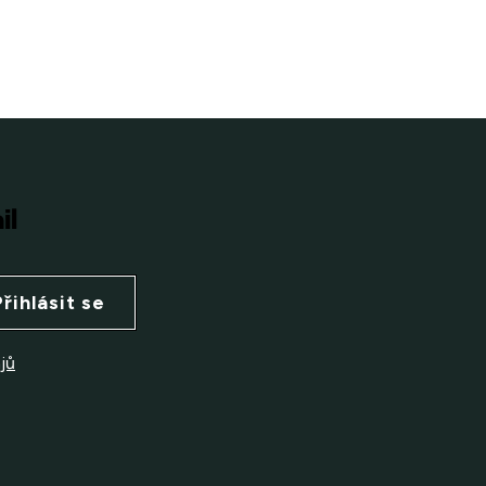
il
Přihlásit se
jů