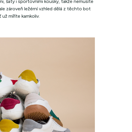
ami, šaty i sportovními kousky, takže nemusíte
 ale zároveň ležérní vzhled dělá z těchto bot
 už míříte kamkoliv.