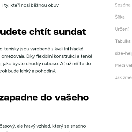
Sezóna
:
i ty, kteří nosí běžnou obuv
Šířka
:
Určení
:
budete chtít sundat
Tabulka
:
 tenisky jsou vyrobené z kvalitní hladké
size-hel
omezovala. Díky flexibilní konstrukci a tenké
 jako byste chodily naboso. Ať už míříte do
Mezi vel
krok bude lehký a pohodlný.
Jak změř
ý zapadne do vašeho
časový, ale hravý vzhled, který se snadno