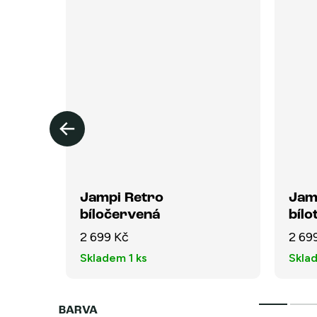
Jampi Retro
Jam
bíločervená
bíl
2 699 Kč
2 69
Skladem
1 ks
Skla