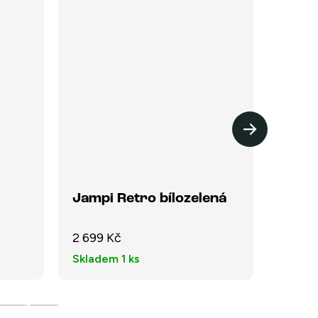
Jampi Retro bílozelená
Jamp
2 699 Kč
2 699
Skladem
1 ks
Sklad