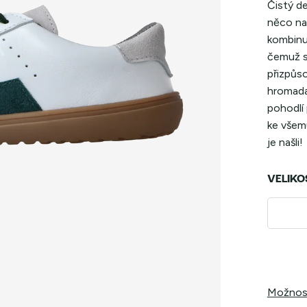
Čistý de
něco nav
kombinuj
čemuž si
přizpůs
hromada
pohodlí 
ke všem
je našli!
VELIKO
Možnost