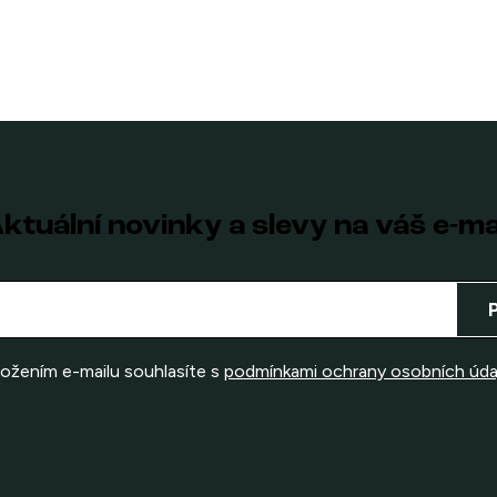
ktuální novinky a slevy na váš e-ma
ložením e-mailu souhlasíte s
podmínkami ochrany osobních úda