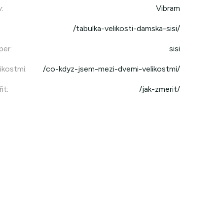
v
:
Vibram
/tabulka-velikosti-damska-sisi/
per
:
sisi
ikostmi
:
/co-kdyz-jsem-mezi-dvemi-velikostmi/
it
:
/jak-zmerit/