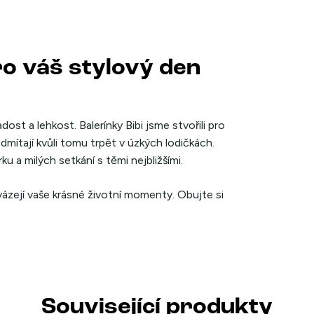
ro váš stylový den
ost a lehkost. Balerínky Bibi jsme stvořili pro
dmítají kvůli tomu trpět v úzkých lodičkách.
u a milých setkání s těmi nejbližšími.
zejí vaše krásné životní momenty. Obujte si
Související produkty