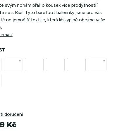
te svým nohám přáli o kousek více prodyšnosti?
 se s Bibi! Tyto barefoot balerínky jsme pro vás
z té nejjemnější textilie, která láskyplně obejme vaše
.
formací
ST
i doručení
9 Kč