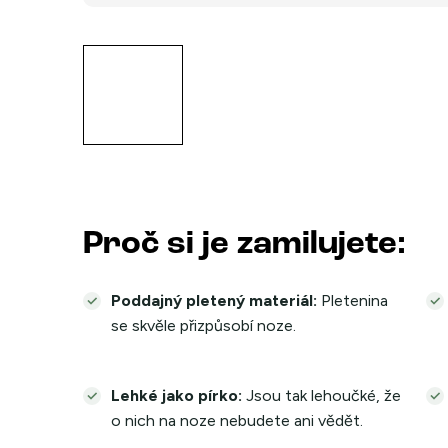
Proč si je zamilujete:
Poddajný pletený materiál:
Pletenina
se skvěle přizpůsobí noze.
Lehké jako pírko:
Jsou tak lehoučké, že
o nich na noze nebudete ani vědět.