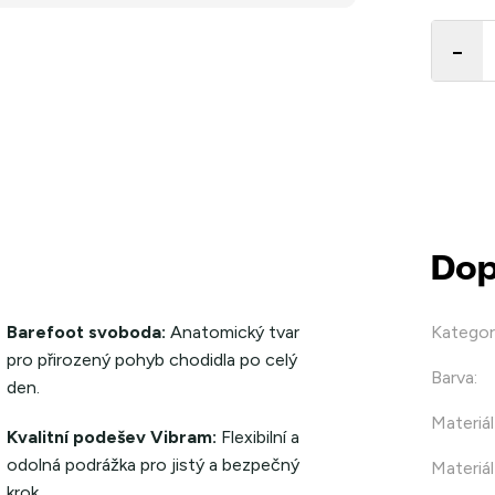
Měrná
cena:
Dop
Barefoot svoboda:
Anatomický tvar
Kategor
pro přirozený pohyb chodidla po celý
Barva
:
den.
Materiál
Kvalitní podešev Vibram:
Flexibilní a
odolná podrážka pro jistý a bezpečný
Materiál
krok.