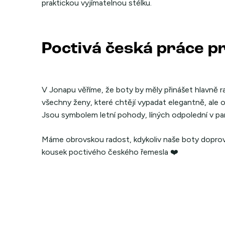
praktickou vyjímatelnou stélku.
Poctivá česká práce p
V Jonapu věříme, že boty by měly přinášet hlavně rad
všechny ženy, které chtějí vypadat elegantně, ale o
Jsou symbolem letní pohody, líných odpolední v park
Máme obrovskou radost, kdykoliv naše boty doprová
kousek poctivého českého řemesla ❤️