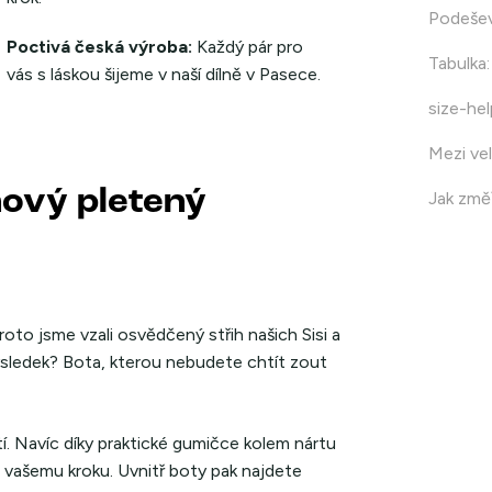
Podeše
Poctivá česká výroba:
Každý pár pro
Tabulka
:
vás s láskou šijeme v naší dílně v Pasece.
size-hel
Mezi vel
nový pletený
Jak změř
oto jsme vzali osvědčený střih našich Sisi a
ýsledek? Bota, kterou nebudete chtít zout
. Navíc díky praktické gumičce kolem nártu
u vašemu kroku. Uvnitř boty pak najdete