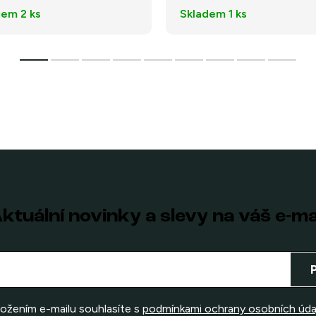
dem
2 ks
Skladem
1 ks
ktuální novinky a slevy na váš e-ma
ložením e-mailu souhlasíte s
podmínkami ochrany osobních úda