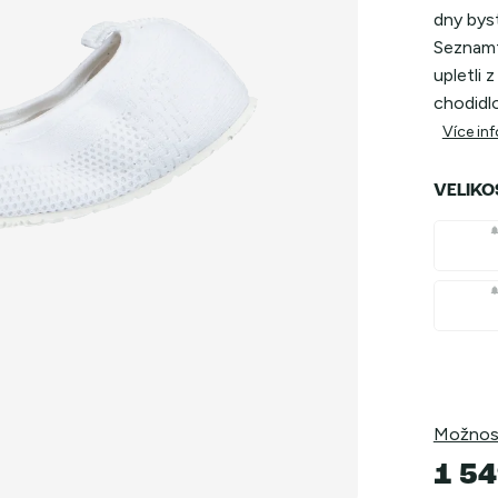
dny bys
Seznamte
upletli 
chodidlo
Více in
VELIKO
Možnost
1 54