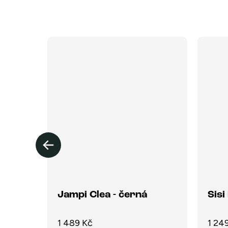
Jampi Clea - černá
Sisi
1 489 Kč
1 24