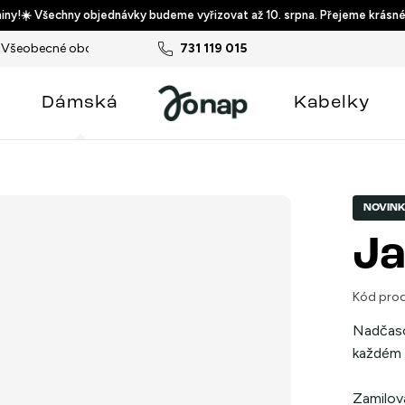
ny!☀️ Všechny objednávky budeme vyřizovat až 10. srpna. Přejeme krásné
Všeobecné obchodní podmínky
731 119 015
Podmínky ochrany osobních ú
Dámská
Kabelky
NOVIN
Ja
Kód prod
Nadčaso
každém 
Zamilova