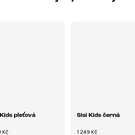
 Kids pleťová
Sisi Kids černá
9 Kč
1 249 Kč