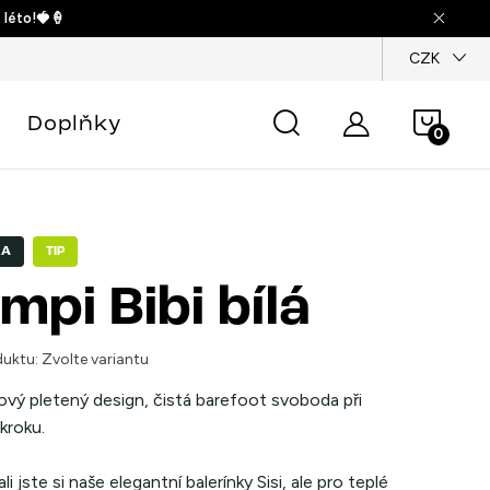
 léto!🍓🍦
dajů
CZK
Náku
Doplňky
košík
KA
TIP
mpi Bibi bílá
uktu:
Zvolte variantu
vý pletený design, čistá barefoot svoboda při
kroku.
li jste si naše elegantní balerínky Sisi, ale pro teplé