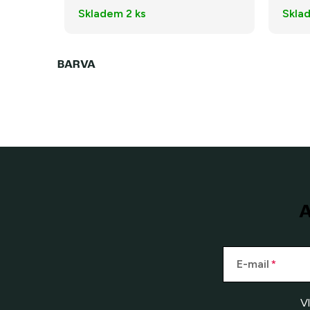
Skladem
2 ks
Skla
A
E-mail
V