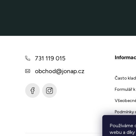
Z
á
Informac
731 119 015
p
obchod
@
jonap.cz
a
Často klad
t
Formulář k 
í
Všeobecné
Podmínky 
Používáme c
webu a díky