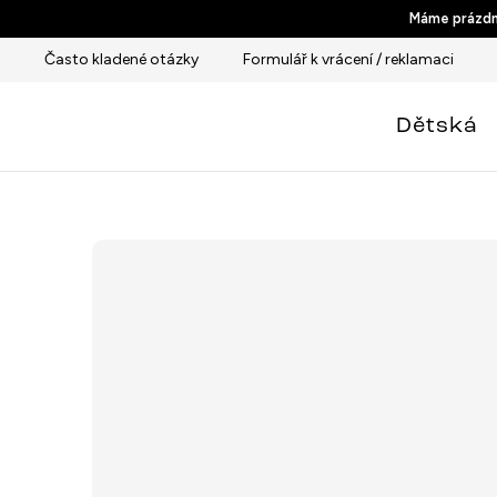
Přejít
Máme prázdni
na
Často kladené otázky
Formulář k vrácení / reklamaci
obsah
Dětská