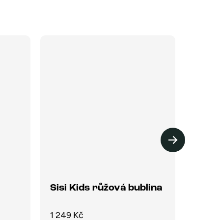
NOVI
NEJP
Sisi Kids růžová bublina
Jamp
1 249 Kč
1 689 