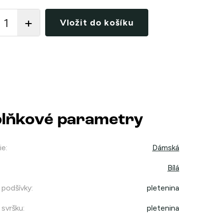
Vložit do košíku
lňkové parametry
ie
:
Dámská
Bílá
 podšívky
:
pletenina
 svršku
:
pletenina