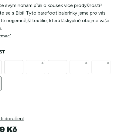
te svým nohám přáli o kousek více prodyšnosti?
 se s Bibi! Tyto barefoot balerínky jsme pro vás
z té nejjemnější textilie, která láskyplně obejme vaše
.
ormací
ST
i doručení
9 Kč