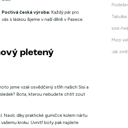
Podeše
Poctivá česká výroba:
Každý pár pro
Tabulka
:
vás s láskou šijeme v naší dílně v Pasece.
size-hel
Mezi vel
nový pletený
Jak změř
oto jsme vzali osvědčený střih našich Sisi a
ýsledek? Bota, kterou nebudete chtít zout
. Navíc díky praktické gumičce kolem nártu
u vašemu kroku. Uvnitř boty pak najdete