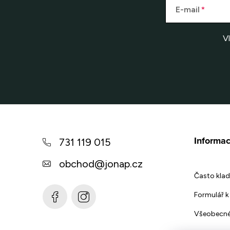
E-mail
V
Z
á
Informac
731 119 015
p
obchod
@
jonap.cz
a
Často klad
t
Formulář k 
í
Všeobecné