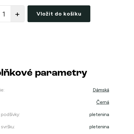
Vložit do košíku
lňkové parametry
ie
:
Dámská
Černá
 podšívky
:
pletenina
 svršku
:
pletenina