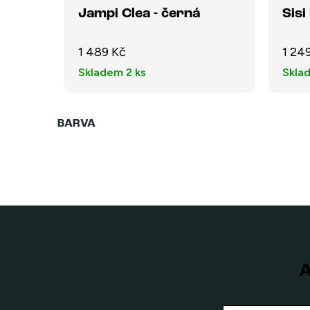
Jampi Clea - černá
Sisi
1 489 Kč
1 24
Skladem
2 ks
Skla
A