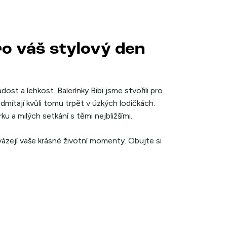
ro váš stylový den
ost a lehkost. Balerínky Bibi jsme stvořili pro
dmítají kvůli tomu trpět v úzkých lodičkách.
u a milých setkání s těmi nejbližšími.
zejí vaše krásné životní momenty. Obujte si