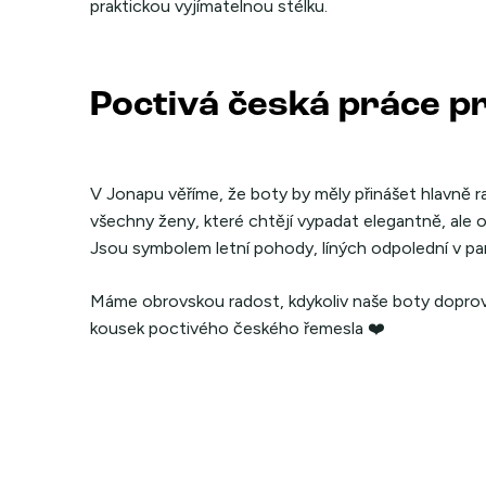
praktickou vyjímatelnou stélku.
Poctivá česká práce p
V Jonapu věříme, že boty by měly přinášet hlavně rad
všechny ženy, které chtějí vypadat elegantně, ale o
Jsou symbolem letní pohody, líných odpolední v park
Máme obrovskou radost, kdykoliv naše boty doprová
kousek poctivého českého řemesla ❤️