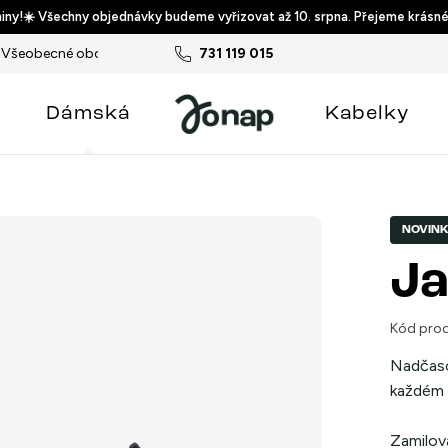
ny!☀️ Všechny objednávky budeme vyřizovat až 10. srpna. Přejeme krásné
Všeobecné obchodní podmínky
731 119 015
Podmínky ochrany osobních ú
Dámská
Kabelky
NOVIN
Ja
Kód prod
Nadčaso
každém 
Zamilova