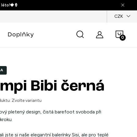
 léto!🍓🍦
dajů
CZK
Náku
Doplňky
košík
KA
mpi Bibi černá
uktu:
Zvolte variantu
vý pletený design, čistá barefoot svoboda při
kroku.
li jste si naše elegantní balerínky Sisi, ale pro teplé