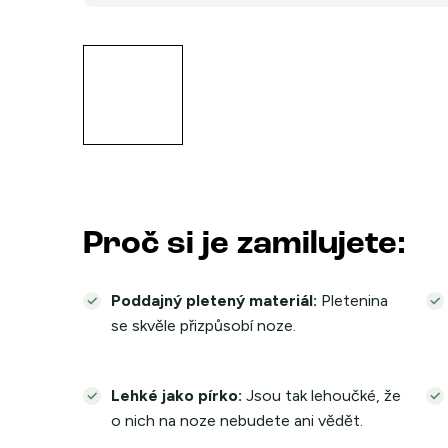
Proč si je zamilujete:
Poddajný pletený materiál:
Pletenina
se skvěle přizpůsobí noze.
Lehké jako pírko:
Jsou tak lehoučké, že
o nich na noze nebudete ani vědět.