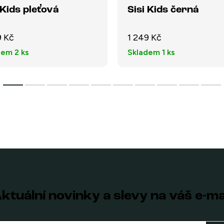
 Kids pleťová
Sisi Kids černá
9 Kč
1 249 Kč
dem
2 ks
Skladem
1 ks
ktuální novinky a slevy na váš e-ma