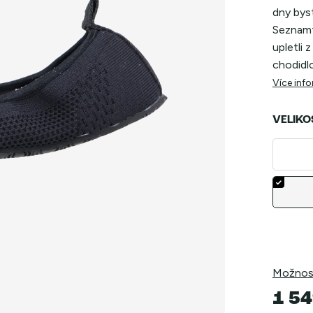
dny bys
Seznamte
upletli 
chodidlo
Více inf
VELIKO
Možnost
1 54