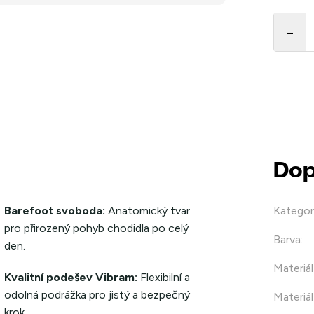
Měrná
cena:
Dop
Barefoot svoboda:
Anatomický tvar
Kategor
pro přirozený pohyb chodidla po celý
Barva
:
den.
Materiál
Kvalitní podešev Vibram:
Flexibilní a
odolná podrážka pro jistý a bezpečný
Materiál
krok.