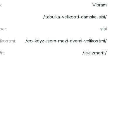
v
:
Vibram
/tabulka-velikosti-damska-sisi/
per
:
sisi
ikostmi
:
/co-kdyz-jsem-mezi-dvemi-velikostmi/
it
:
/jak-zmerit/