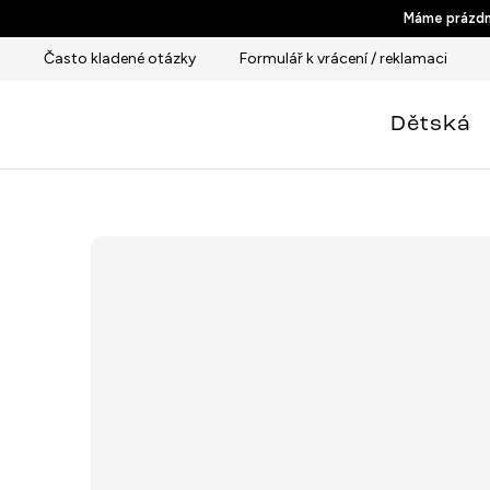
Přejít
Máme prázdni
na
Často kladené otázky
Formulář k vrácení / reklamaci
obsah
Dětská