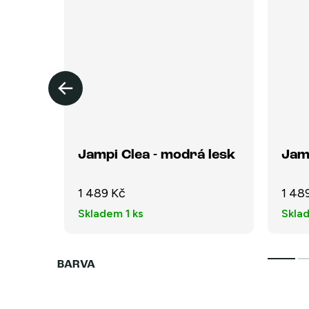
Jampi Clea - modrá lesk
Jam
1 489 Kč
1 48
Skladem
1 ks
Skla