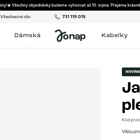
ny!☀️ Všechny objednávky budeme vyřizovat až 10. srpna. Přejeme krásné
Všeobecné obchodní podmínky
731 119 015
Podmínky ochrany osobních ú
Dámská
Kabelky
NOVIN
Ja
pl
Kód prod
Vklouzn