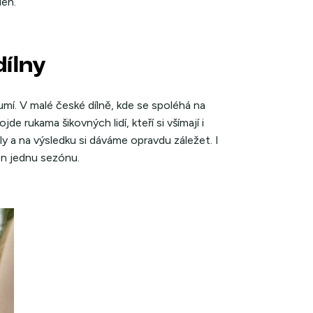
den.
dílny
mí. V malé české dílně, kde se spoléhá na
de rukama šikovných lidí, kteří si všímají i
ly a na výsledku si dáváme opravdu záležet. I
en jednu sezónu.