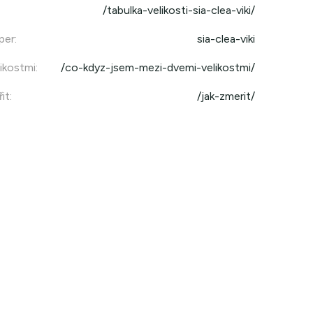
/tabulka-velikosti-sia-clea-viki/
per
:
sia-clea-viki
ikostmi
:
/co-kdyz-jsem-mezi-dvemi-velikostmi/
it
:
/jak-zmerit/