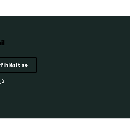
il
Přihlásit se
jů