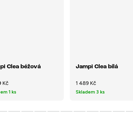
pi Clea béžová
Jampi Clea bílá
9 Kč
1 489 Kč
dem
1 ks
Skladem
3 ks