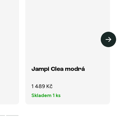
Jampi Clea modrá
Jampi
1 489 Kč
1 490
Skladem
1 ks
Sklad