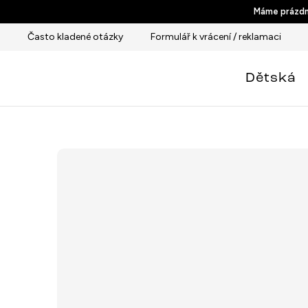
Přejít
Máme prázdni
na
Často kladené otázky
Formulář k vrácení / reklamaci
obsah
Dětská