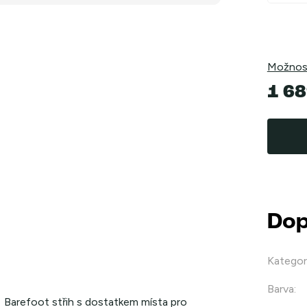
Možnost
1 68
Měrná
cena:
Dop
Kategor
Barva
:
Barefoot střih s dostatkem místa pro