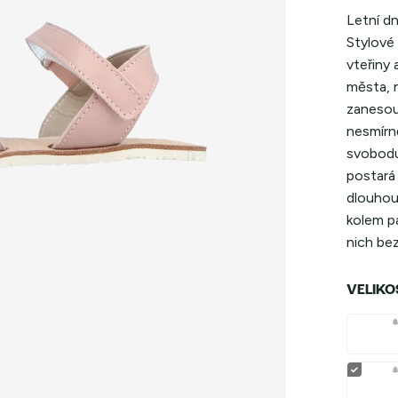
Letní dn
Stylové
vteřiny 
města, n
zanesou
nesmírn
svobodu
postará 
dlouhou 
kolem pa
nich bez
VELIKO