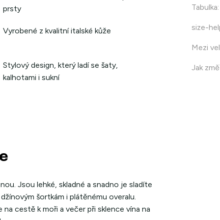
Tabulka
:
prsty
size-hel
Vyrobené z kvalitní italské kůže
Mezi vel
Stylový design, který ladí se šaty,
Jak změř
kalhotami i sukní
de
nou. Jsou lehké, skladné a snadno je sladíte
, džínovým šortkám i plátěnému overalu.
na cestě k moři a večer při sklence vína na