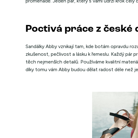
promenádě. Jeden pár, který s vámi udrží krok celý 
Poctivá práce z české 
Sandálky Abby vznikají tam, kde botám opravdu rozu
zkušenost, pečlivost a lásku k řemeslu. Každý pár proj
těch nejmenších detailů. Používáme kvalitní materiá
díky tomu vám Abby budou dělat radost déle než j