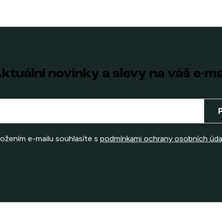
ktuální novinky a slevy na váš e-ma
ložením e-mailu souhlasíte s
podmínkami ochrany osobních úda