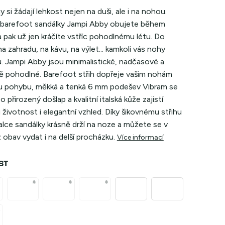
y si žádají lehkost nejen na duši, ale i na nohou.
 barefoot sandálky Jampi Abby obujete během
a pak už jen kráčíte vstříc pohodlnému létu. Do
a zahradu, na kávu, na výlet... kamkoli vás nohy
. Jampi Abby jsou minimalistické, nadčasové a
ě pohodlné. Barefoot střih dopřeje vašim nohám
 pohybu, měkká a tenká 6 mm podešev Vibram se
o přirozený došlap a kvalitní italská kůže zajistí
životnost i elegantní vzhled. Díky šikovnému střihu
lce sandálky krásně drží na noze a můžete se v
 obav vydat i na delší procházku
.
Více informací
ST