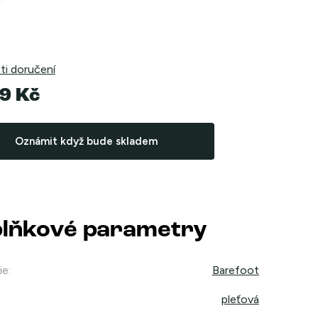
i doručení
9 Kč
Oznámit když bude skladem
lňkové parametry
ie
:
Barefoot
pleťová