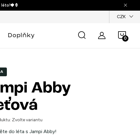
 léto!🍓🍦
dajů
CZK
Náku
Doplňky
košík
KA
mpi Abby
eťová
uktu:
Zvolte variantu
ěte do léta s Jampi Abby!