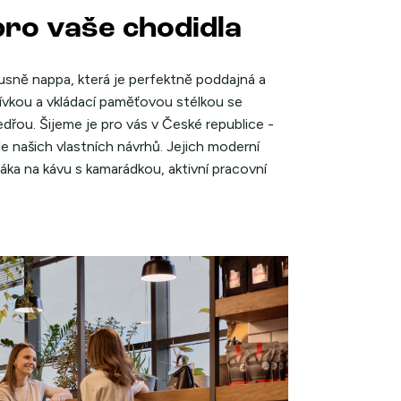
pro vaše chodidla
vé usně nappa, která je perfektně poddajná a
šívkou a vkládací paměťovou stélkou se
edřou. Šijeme je pro vás v České republice -
e našich vlastních návrhů. Jejich moderní
rťáka na kávu s kamarádkou, aktivní pracovní