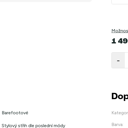
Možnost
1 49
Měrná
cena:
Dop
Barefootové
Kategor
Barva
:
Stylový střih dle poslední módy