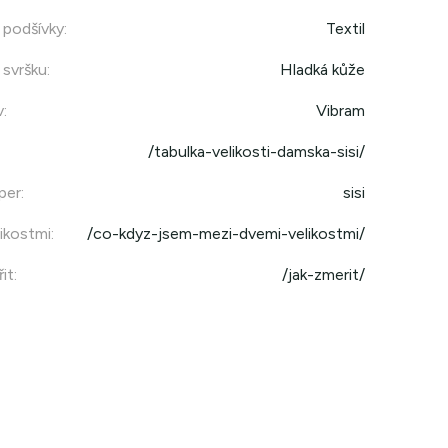
 podšívky
:
Textil
 svršku
:
Hladká kůže
v
:
Vibram
/tabulka-velikosti-damska-sisi/
per
:
sisi
ikostmi
:
/co-kdyz-jsem-mezi-dvemi-velikostmi/
it
:
/jak-zmerit/