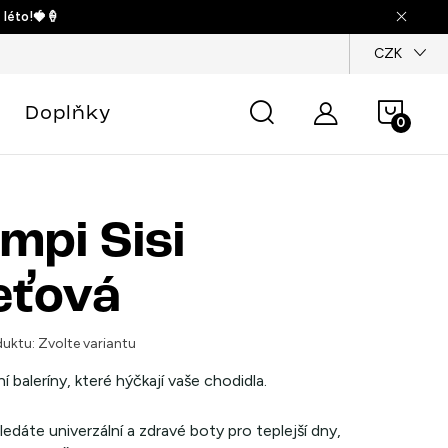
 léto!🍓🍦
dajů
CZK
Náku
Doplňky
košík
mpi Sisi
eťová
uktu:
Zvolte variantu
í baleríny, které hýčkají vaše chodidla.
edáte univerzální a zdravé boty pro teplejší dny,