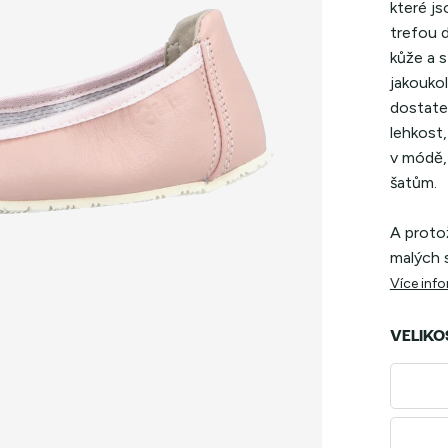
které js
trefou d
kůže a s
jakoukol
dostate
lehkost,
v módě, 
šatům.
A proto
malých s
Více inf
VELIKO