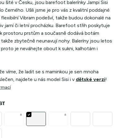
ou šité v Česku, jsou barefoot balerínky Jampi Sisi
o černého. Ušili jsme je pro vás z kvalitní poddajné
 flexibilní Vibram podešví, takže budou dokonalé na
iv jarní či letní procházku. Barefoot střih poskytuje
k prostoru prstům a současně dodává botám
 takže zbytečně neunavují nohy. Baleríny jsou letos
proto je neváhejte obout k sukni, kalhotám i
že víme, že ladit se s maminkou je sen mnoha
lečen, najdete u nás model Sisi i v
dětské verzi
!
ormací
ST