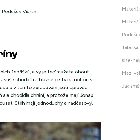
Materiál
Podešev Vibram
Materiál
Podeše
Tabulka
:
ríny
size-hel
dních žebříčků, a vy je teď můžete obout
Mezi vel
ž vaše chodidla a hlavně prsty na nohou v
Jak změř
boso a v tomto zpracování jsou opravdu
 ale chodidla chrání, a protože mají Jonap
ouzat. Střih mají jednoduchý a nadčasový,