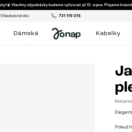
ny!☀️ Všechny objednávky budeme vyřizovat až 10. srpna. Přejeme krásné
Všeobecné obchodní podmínky
731 119 015
Podmínky ochrany osobních ú
Dámská
Kabelky
Ja
pl
Kód prod
Elegantn
Pokud hl