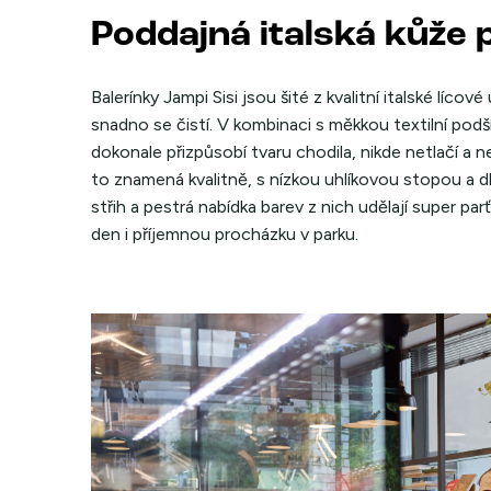
Poddajná italská kůže 
Balerínky Jampi Sisi jsou šité z kvalitní italské líco
snadno se čistí. V kombinaci s měkkou textilní pod
dokonale přizpůsobí tvaru chodila, nikde netlačí a n
to znamená kvalitně, s nízkou uhlíkovou stopou a dl
střih a pestrá nabídka barev z nich udělají super pa
den i příjemnou procházku v parku.