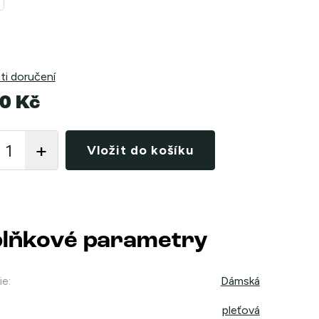
i doručení
0 Kč
Vložit do košíku
lňkové parametry
ie
:
Dámská
pleťová