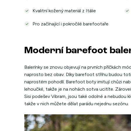
Kvalitní kožený materiál z Itálie
Pro začínající i pokročilé barefootaře
Moderní barefoot bale
Balerínky se znovu objevují na prvních příčkách mó
naprosto bez obav. Díky barefoot střihu budou toti
naprostém pohodlí. Barefoot boty imitují chůzi na
lehoučké, takže je na nohách sotva ucitíte. Zároveň
Sisi podešev Vibram, jsou také odolné a nebudou kl
takže v nich můžete dělat parádu nejednu sezónu.