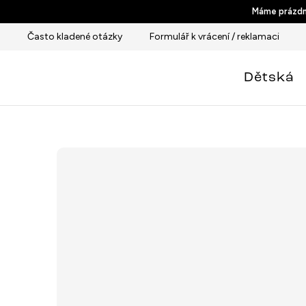
Přejít
Máme prázdni
na
Často kladené otázky
Formulář k vrácení / reklamaci
obsah
Dětská