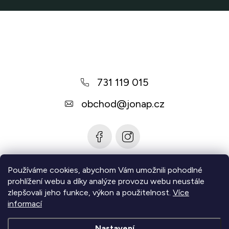
Z
á
p
a
731 119 015
t
í
obchod
@
jonap.cz
Používáme cookies, abychom Vám umožnili pohodlné
Informace pro vás
prohlížení webu a díky analýze provozu webu neustále
zlepšovali jeho funkce, výkon a použitelnost.
Více
Zjistěte více
informací
Nastavení