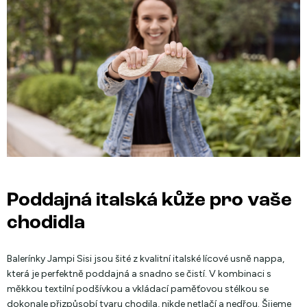
Poddajná italská kůže pro vaše
chodidla
Balerínky Jampi Sisi jsou šité z kvalitní italské lícové usně nappa,
která je perfektně poddajná a snadno se čistí. V kombinaci s
měkkou textilní podšívkou a vkládací paměťovou stélkou se
dokonale přizpůsobí tvaru chodila, nikde netlačí a nedřou. Šijeme