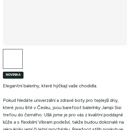
NOVINKA
Elegantní baleríny, které hýčkají vaše chodidla.
Pokud hledáte univerzální a zdravé boty pro teplejší dny,
které jsou šité v Česku, jsou barefoot balerínky Jampi Sisi
trefou do černého. Ušili jsme je pro vás z kvalitní poddajné
kůže a s flexibilní Vibram podešví, takže budou dokonalé na
jakoukoliv jarní či letní procházku. Barefoot střih poskytuje