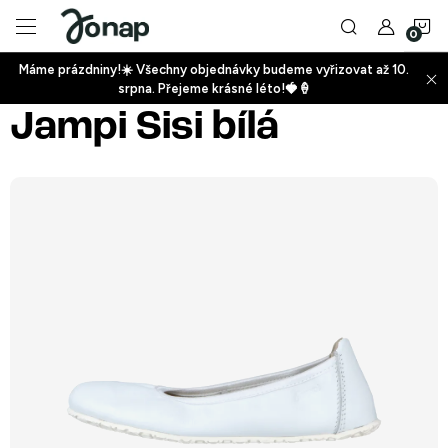
Přejít
N
na
obsah
Máme prázdniny!☀️ Všechny objednávky budeme vyřizovat až 10.
ko
srpna. Přejeme krásné léto!🍓🍦
+
Jampi Sisi bílá
+
+