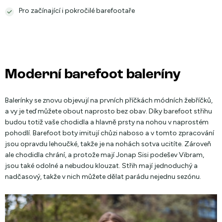
Pro začínající i pokročilé barefootaře
Moderní barefoot baleríny
Balerínky se znovu objevují na prvních příčkách módních žebříčků,
a vy je teď můžete obout naprosto bez obav. Díky barefoot střihu
budou totiž vaše chodidla a hlavně prsty na nohou v naprostém
pohodlí. Barefoot boty imitují chůzi naboso a v tomto zpracování
jsou opravdu lehoučké, takže je na nohách sotva ucitíte. Zároveň
ale chodidla chrání, a protože mají Jonap Sisi podešev Vibram,
jsou také odolné a nebudou klouzat. Střih mají jednoduchý a
nadčasový, takže v nich můžete dělat parádu nejednu sezónu.