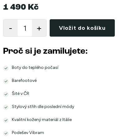
1 490 Kč
Měrná
cena:
Vložit do košíku
Proč si je zamilujete:
Boty do teplého počasí
Barefootové
Šité v ČR
Stylový střih dle poslední módy
Kvalitní kožený materiál z Itálie
Podešev Vibram