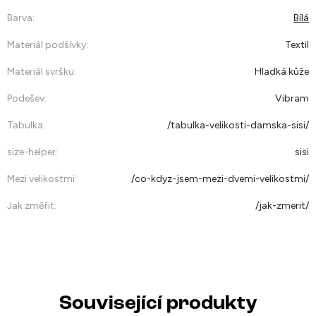
Barva
:
Bílá
Materiál podšívky
:
Textil
Materiál svršku
:
Hladká kůže
Podešev
:
Vibram
Tabulka
:
/tabulka-velikosti-damska-sisi/
size-helper
:
sisi
Mezi velikostmi
:
/co-kdyz-jsem-mezi-dvemi-velikostmi/
Jak změřit
:
/jak-zmerit/
Související produkty