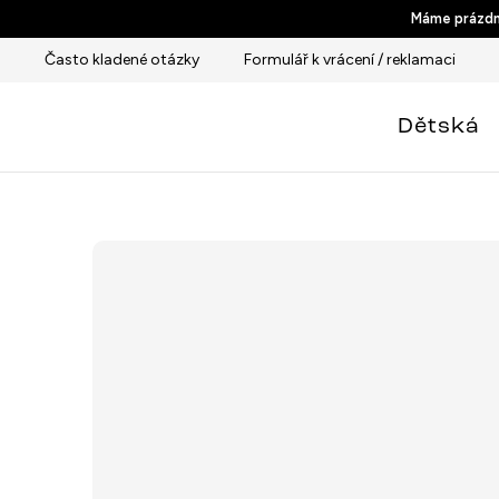
Přejít
Máme prázdni
na
Často kladené otázky
Formulář k vrácení / reklamaci
obsah
Dětská