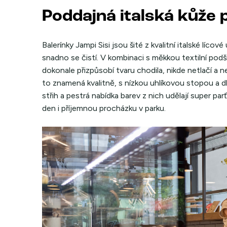
Poddajná italská kůže 
Balerínky Jampi Sisi jsou šité z kvalitní italské líco
snadno se čistí. V kombinaci s měkkou textilní pod
dokonale přizpůsobí tvaru chodila, nikde netlačí a n
to znamená kvalitně, s nízkou uhlíkovou stopou a dl
střih a pestrá nabídka barev z nich udělají super pa
den i příjemnou procházku v parku.