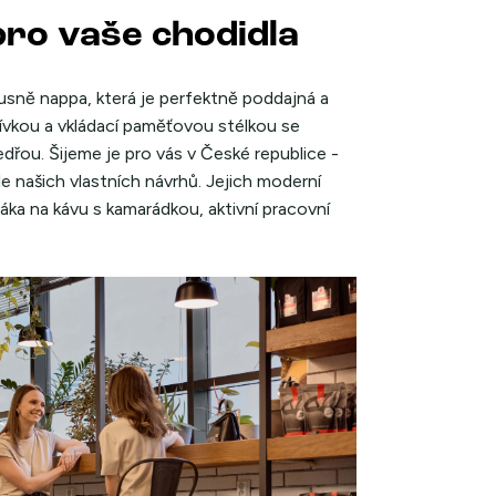
pro vaše chodidla
vé usně nappa, která je perfektně poddajná a
šívkou a vkládací paměťovou stélkou se
edřou. Šijeme je pro vás v České republice -
e našich vlastních návrhů. Jejich moderní
rťáka na kávu s kamarádkou, aktivní pracovní