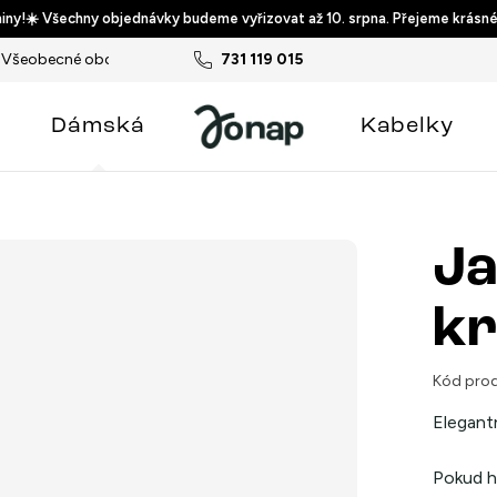
ny!☀️ Všechny objednávky budeme vyřizovat až 10. srpna. Přejeme krásné
Všeobecné obchodní podmínky
731 119 015
Podmínky ochrany osobních ú
Dámská
Kabelky
Ja
k
Kód prod
Elegantn
Pokud hl