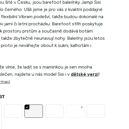
ou šité v Česku, jsou barefoot balerínky Jampi Sisi
o černého. Ušili jsme je pro vás z kvalitní poddajné
 flexibilní Vibram podešví, takže budou dokonalé na
iv jarní či letní procházku. Barefoot střih poskytuje
k prostoru prstům a současně dodává botám
 takže zbytečně neunavují nohy. Baleríny jsou letos
proto je neváhejte obout k sukni, kalhotám i
že víme, že ladit se s maminkou je sen mnoha
lečen, najdete u nás model Sisi i v
dětské verzi
!
ormací
ST