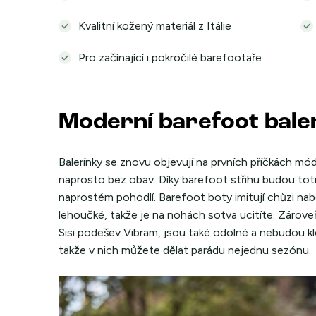
Kvalitní kožený materiál z Itálie
Pro začínající i pokročilé barefootaře
Moderní barefoot bale
Balerínky se znovu objevují na prvních příčkách mó
naprosto bez obav. Díky barefoot střihu budou toti
naprostém pohodlí. Barefoot boty imitují chůzi na
lehoučké, takže je na nohách sotva ucitíte. Zároveň
Sisi podešev Vibram, jsou také odolné a nebudou kl
takže v nich můžete dělat parádu nejednu sezónu.