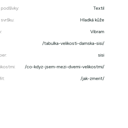
 podšívky
:
Textil
 svršku
:
Hladká kůže
v
:
Vibram
/tabulka-velikosti-damska-sisi/
per
:
sisi
ikostmi
:
/co-kdyz-jsem-mezi-dvemi-velikostmi/
it
:
/jak-zmerit/