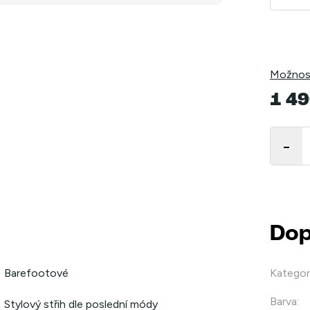
Možnost
1 49
Měrná
cena:
Dop
Barefootové
Kategor
Barva
:
Stylový střih dle poslední módy