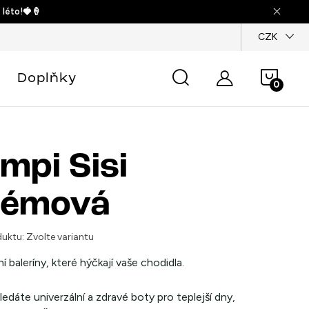
 léto!🍓🍦
dajů
CZK
Náku
Doplňky
košík
mpi Sisi
rémová
uktu:
Zvolte variantu
í baleríny, které hýčkají vaše chodidla.
edáte univerzální a zdravé boty pro teplejší dny,