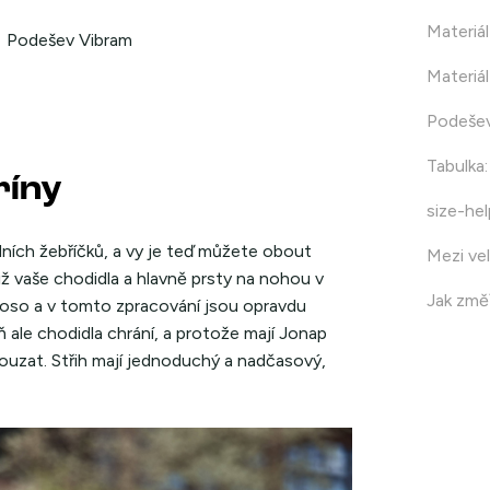
Materiál
Podešev Vibram
Materiál
Podeše
Tabulka
:
ríny
size-hel
dních žebříčků, a vy je teď můžete obout
Mezi vel
ž vaše chodidla a hlavně prsty na nohou v
Jak změř
boso a v tomto zpracování jsou opravdu
 ale chodidla chrání, a protože mají Jonap
ouzat. Střih mají jednoduchý a nadčasový,