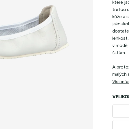
které js
trefou d
kůže a s
jakoukol
dostate
lehkost,
v módě, 
šatům.
A proto
malých s
Více inf
VELIKO