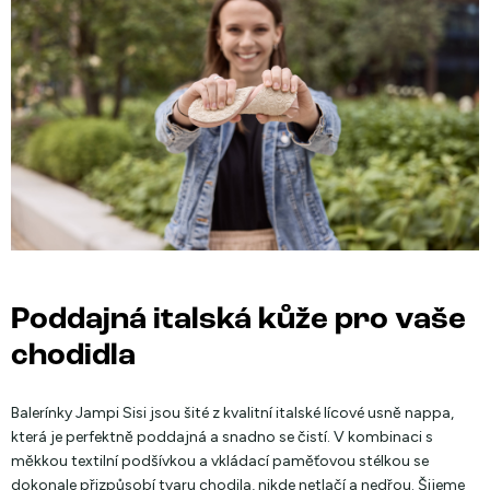
Poddajná italská kůže pro vaše
chodidla
Balerínky Jampi Sisi jsou šité z kvalitní italské lícové usně nappa,
která je perfektně poddajná a snadno se čistí. V kombinaci s
měkkou textilní podšívkou a vkládací paměťovou stélkou se
dokonale přizpůsobí tvaru chodila, nikde netlačí a nedřou. Šijeme