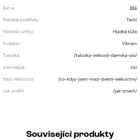
Barva
:
Bílá
Materiál podšívky
:
Textil
Materiál svršku
:
Hladká kůže
Podešev
:
Vibram
Tabulka
:
/tabulka-velikosti-damska-sisi/
size-helper
:
sisi
Mezi velikostmi
:
/co-kdyz-jsem-mezi-dvemi-velikostmi/
Jak změřit
:
/jak-zmerit/
Související produkty