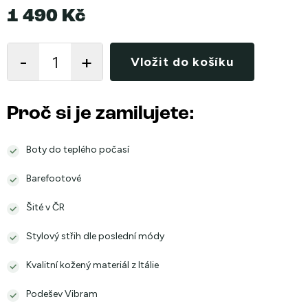
1 490 Kč
Měrná
cena:
Vložit do košíku
Proč si je zamilujete:
Boty do teplého počasí
Barefootové
Šité v ČR
Stylový střih dle poslední módy
Kvalitní kožený materiál z Itálie
Podešev Vibram