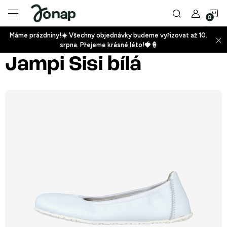
Přejít
N
na
obsah
Máme prázdniny!☀️ Všechny objednávky budeme vyřizovat až 10.
ko
srpna. Přejeme krásné léto!🍓🍦
+
Jampi Sisi bílá
+
+