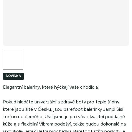
NOVINKA
Elegantní baleríny, které hýčkají vaše chodidla.
Pokud hledáte univerzální a zdravé boty pro teplejší dny,
které jsou šité v Česku, jsou barefoot balerínky Jampi Sisi
trefou do černého. Ušili jsme je pro vás z kvalitní poddajné
kůže a s flexibilní Vibram podešví, takže budou dokonalé na
jakoukoliv jarní či letní procházku. Barefoot střih poskytuje