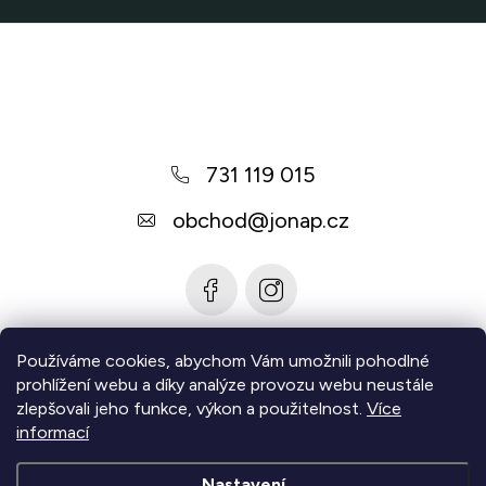
Z
á
p
a
731 119 015
t
í
obchod
@
jonap.cz
Používáme cookies, abychom Vám umožnili pohodlné
Informace pro vás
prohlížení webu a díky analýze provozu webu neustále
zlepšovali jeho funkce, výkon a použitelnost.
Více
Zjistěte více
informací
Nastavení