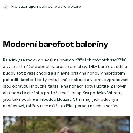
Pro začínající i pokročilé barefootaře
Moderní barefoot baleríny
Balerínky se znovu objevují na prvních příčkách módních žebříčků,
a vy je teď můžete obout naprosto bez obav. Díky barefoot střihu
budou totiž vaše chodidla a hlavně prsty na nohou v naprostém
pohodlí. Barefoot boty imitují chůzi naboso a v tomto zpracování
jsou opravdu lehoučké, takže je na nohách sotva ucitíte. Zároveň
ale chodidla chrání, a protože mají Jonap Sisi podešev Vibram,
jsou také odolné a nebudou klouzat. Střih mají jednoduchý a
nadčasový, takže v nich můžete dělat parádu nejednu sezónu.