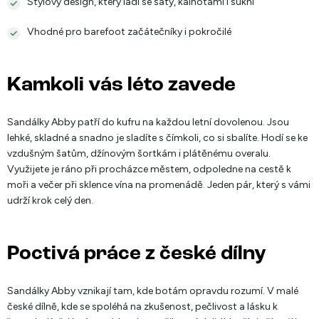
Stylový design, který ladí se šaty, kalhotami i sukní
Vhodné pro barefoot začátečníky i pokročilé
Kamkoli vás léto zavede
Sandálky Abby patří do kufru na každou letní dovolenou. Jsou
lehké, skladné a snadno je sladíte s čímkoli, co si sbalíte. Hodí se ke
vzdušným šatům, džínovým šortkám i plátěnému overalu.
Využijete je ráno při procházce městem, odpoledne na cestě k
moři a večer při sklence vína na promenádě. Jeden pár, který s vámi
udrží krok celý den.
Poctivá práce z české dílny
Sandálky Abby vznikají tam, kde botám opravdu rozumí. V malé
české dílně, kde se spoléhá na zkušenost, pečlivost a lásku k