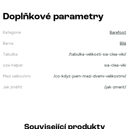
Doplňkové parametry
Kategorie
:
Barefoot
Barva
:
Bílá
Tabulka
:
/tabulka-velikosti-sia-clea-viki/
size-helper
:
sia-clea-viki
Mezi velikostmi
:
/co-kdyz-jsem-mezi-dvemi-velikostmi/
Jak změřit
:
/jak-zmerit/
Související produkty