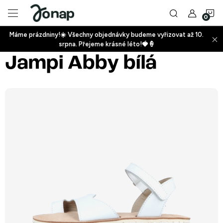
Přejít
N
na
obsah
Máme prázdniny!☀️ Všechny objednávky budeme vyřizovat až 10.
ko
srpna. Přejeme krásné léto!🍓🍦
+
Jampi Abby bílá
+
+