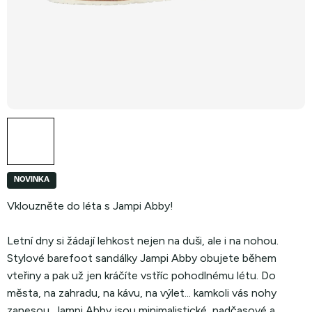
NOVINKA
Vklouzněte do léta s Jampi Abby!
Letní dny si žádají lehkost nejen na duši, ale i na nohou.
Stylové barefoot sandálky Jampi Abby obujete během
vteřiny a pak už jen kráčíte vstříc pohodlnému létu. Do
města, na zahradu, na kávu, na výlet... kamkoli vás nohy
zanesou. Jampi Abby jsou minimalistické, nadčasové a