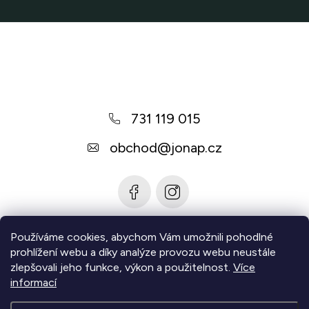
Z
á
p
a
731 119 015
t
í
obchod
@
jonap.cz
Používáme cookies, abychom Vám umožnili pohodlné
Informace pro vás
prohlížení webu a díky analýze provozu webu neustále
zlepšovali jeho funkce, výkon a použitelnost.
Více
Zjistěte více
informací