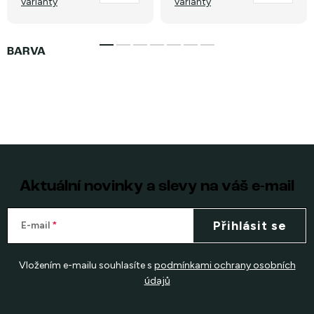
varianty
varianty
Aktuální novinky a slevy na váš e-mail
Přihlásit se
E-mail
Vložením e-mailu souhlasíte s
podmínkami ochrany osobních
údajů