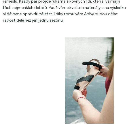
řemeslu. Každý pár projde rukama šikovných lidí, kteří si všímají i
těch nejmenších detailů. Používáme kvalitní materiály a na výsledku
si dáváme opravdu záležet. I díky tomu vám Abby budou dělat
radost déle než jen jednu sezónu.