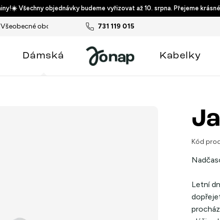
ny!☀️ Všechny objednávky budeme vyřizovat až 10. srpna. Přejeme krásné
Všeobecné obchodní podmínky
731 119 015
Podmínky ochrany osobních ú
Dámská
Kabelky
Ja
Kód prod
Nadčaso
Letní dn
dopřejet
procháze