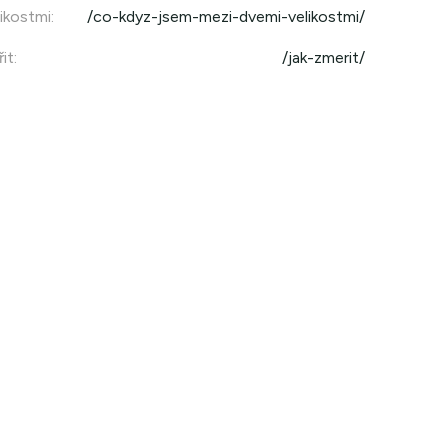
ikostmi
:
/co-kdyz-jsem-mezi-dvemi-velikostmi/
it
:
/jak-zmerit/