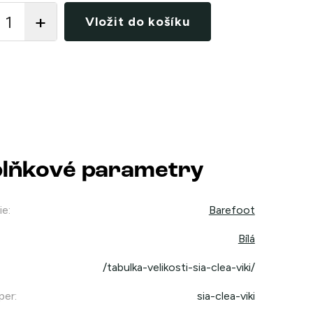
Vložit do košíku
lňkové parametry
ie
:
Barefoot
Bílá
/tabulka-velikosti-sia-clea-viki/
per
:
sia-clea-viki