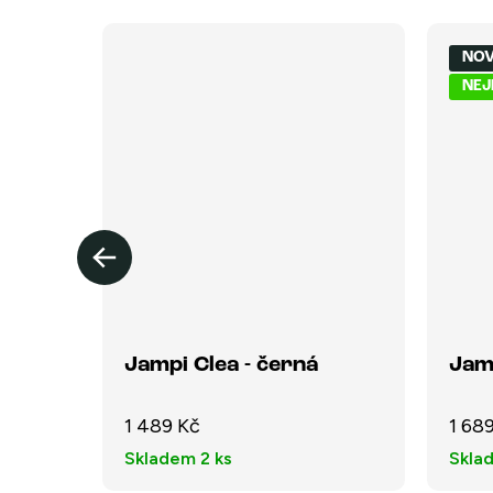
NOV
NEJ
Jampi Clea - černá
Jam
1 489 Kč
1 68
Skladem
2 ks
Skla