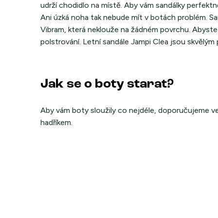
udrží chodidlo na místě. Aby vám sandálky perfektně
Ani úzká noha tak nebude mít v botách problém. S
Vibram, která neklouže na žádném povrchu. Abyste do
polstrování. Letní sandále Jampi Clea jsou skvělý
Jak se o boty starat?
Aby vám boty sloužily co nejdéle, doporučujeme veš
hadříkem.