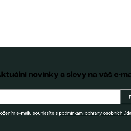
ktuální novinky a slevy na váš e-ma
ložením e-mailu souhlasíte s
podmínkami ochrany osobních úda