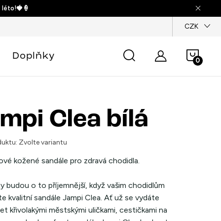
 léto!🍓🍦
dajů
CZK
Náku
Doplňky
košík
mpi Clea bílá
uktu:
Zvolte variantu
vé kožené sandále pro zdravá chodidla.
y budou o to příjemnější, když vašim chodidlům
e kvalitní sandále Jampi Clea. Ať už se vydáte
t křivolakými městskými uličkami, cestičkami na