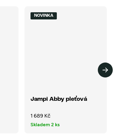
NOVINKA
NOVI
Jampi Abby pleťová
Jamp
1 689 Kč
1 689 
Skladem
2 ks
Sklad