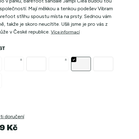
ebo v parku, barefoot sandále Jampi Clea budou tou
í společností. Mají měkkou a tenkou podešev Vibram
barefoot střihu spoustu místa na prsty. Sednou vám
ě, takže je skoro neucítíte. Ušili jsme je pro vás z
 kůže v České republice.
Více informací
ST
i doručení
9 Kč