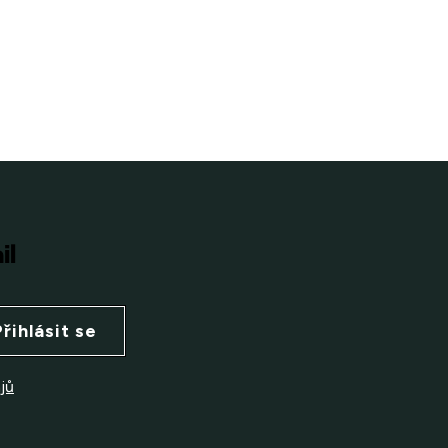
il
Přihlásit se
jů