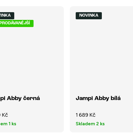
INKA
NOVINKA
PRODÁVANĚJŠÍ
pi Abby černá
Jampi Abby bílá
9 Kč
1 689 Kč
dem
1 ks
Skladem
2 ks