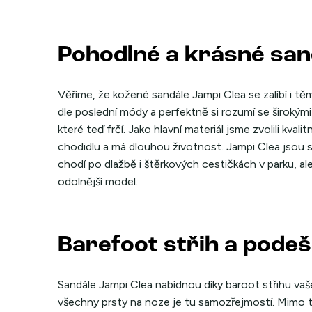
Pohodlné a krásné san
Věříme, že kožené sandále Jampi Clea se zalíbí i těm
dle poslední módy a perfektně si rozumí se širokými 
které teď frčí. Jako hlavní materiál jsme zvolili kva
chodidlu a má dlouhou životnost. Jampi Clea jsou s
chodí po dlažbě i štěrkových cestičkách v parku, ale 
odolnější model.
Barefoot střih a podeš
Sandále Jampi Clea nabídnou díky baroot střihu va
všechny prsty na noze je tu samozřejmostí. Mimo to 