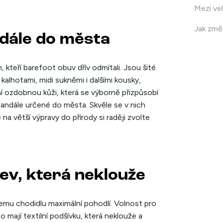
Mezi vel
Jak změř
dále do města
, kteří barefoot obuv dřív odmítali. Jsou šité
kalhotami, midi sukněmi i dalšími kousky,
litní ozdobnou kůži, která se výborně přizpůsobí
andále určené do města. Skvěle se v nich
na větší výpravy do přírody si raději zvolte
ev, která neklouže
šemu chodidlu maximální pohodlí. Volnost pro
mají textilní podšívku, která neklouže a