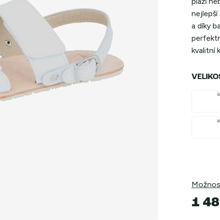
pláži n
nejlepš
a díky 
perfektn
kvalitní
VELIKO
Možnost
1 48
Měrná