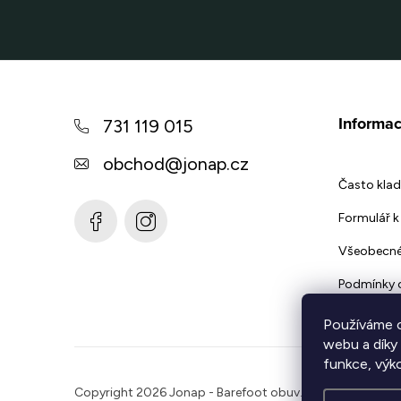
Z
á
Informac
731 119 015
p
obchod
@
jonap.cz
a
Často klad
t
Formulář k 
í
Všeobecné
Podmínky 
Používáme c
webu a díky
funkce, výk
Copyright 2026
Jonap - Barefoot obuv
. Všechna práva 