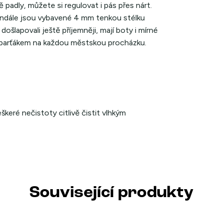
 padly, můžete si regulovat i pás přes nárt.
andále jsou vybavené 4 mm tenkou stélku
šlapovali ještě příjemněji, mají boty i mírné
m parťákem na každou městskou procházku.
keré nečistoty citlivě čistit vlhkým
Související produkty