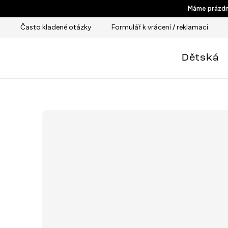
Přejít
Máme prázdni
na
Často kladené otázky
Formulář k vrácení / reklamaci
obsah
Dětská