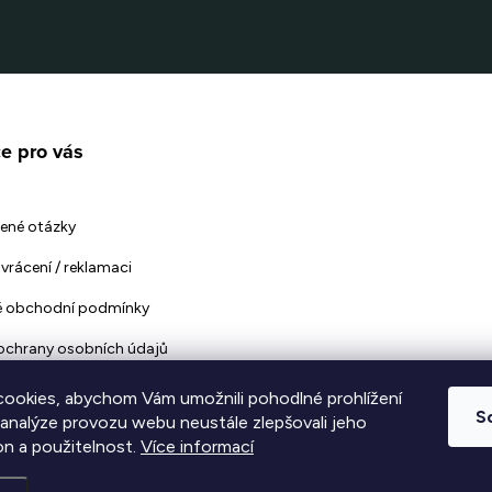
e pro vás
ené otázky
vrácení / reklamaci
 obchodní podmínky
ochrany osobních údajů
ookies, abychom Vám umožnili pohodlné prohlížení
S
 analýze provozu webu neustále zlepšovali jeho
on a použitelnost.
Více informací
vyhrazena.
Upravit nastavení cookies