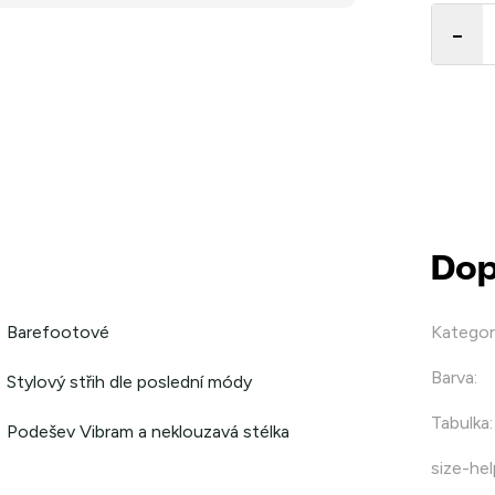
cena:
Dop
Barefootové
Kategor
Barva
:
Stylový střih dle poslední módy
Tabulka
:
Podešev Vibram a neklouzavá stélka
size-hel