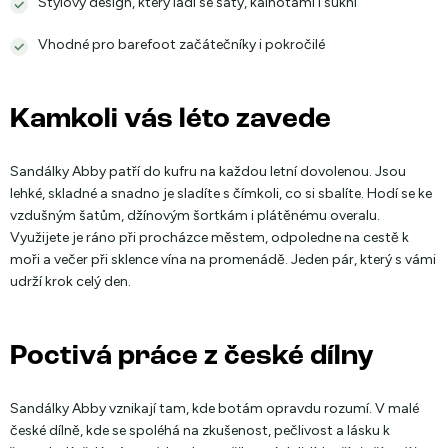
Stylový design, který ladí se šaty, kalhotami i sukní
Vhodné pro barefoot začátečníky i pokročilé
Kamkoli vás léto zavede
Sandálky Abby patří do kufru na každou letní dovolenou. Jsou
lehké, skladné a snadno je sladíte s čímkoli, co si sbalíte. Hodí se ke
vzdušným šatům, džínovým šortkám i plátěnému overalu.
Využijete je ráno při procházce městem, odpoledne na cestě k
moři a večer při sklence vína na promenádě. Jeden pár, který s vámi
udrží krok celý den.
Poctivá práce z české dílny
Sandálky Abby vznikají tam, kde botám opravdu rozumí. V malé
české dílně, kde se spoléhá na zkušenost, pečlivost a lásku k