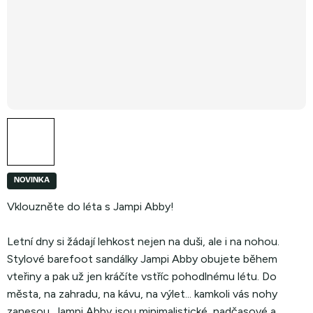
NOVINKA
Vklouzněte do léta s Jampi Abby!
Letní dny si žádají lehkost nejen na duši, ale i na nohou.
Stylové barefoot sandálky Jampi Abby obujete během
vteřiny a pak už jen kráčíte vstříc pohodlnému létu. Do
města, na zahradu, na kávu, na výlet... kamkoli vás nohy
zanesou. Jampi Abby jsou minimalistické, nadčasové a