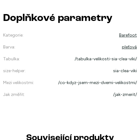
Doplňkové parametry
Kategorie
:
Barefoot
Barva
:
pleťová
Tabulka
:
/tabulka-velikosti-sia-clea-viki/
size-helper
:
sia-clea-viki
Mezi velikostmi
:
/co-kdyz-jsem-mezi-dvemi-velikostmi/
Jak změřit
:
/jak-zmerit/
Související produkty