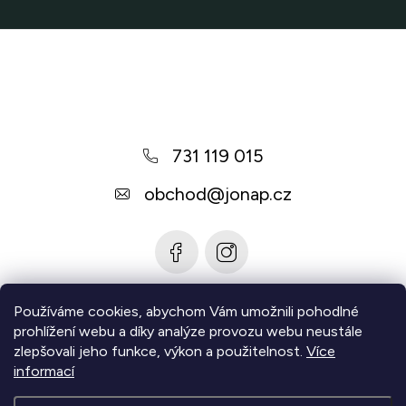
Z
á
p
a
731 119 015
t
í
obchod
@
jonap.cz
Používáme cookies, abychom Vám umožnili pohodlné
Informace pro vás
prohlížení webu a díky analýze provozu webu neustále
zlepšovali jeho funkce, výkon a použitelnost.
Více
Zjistěte více
informací