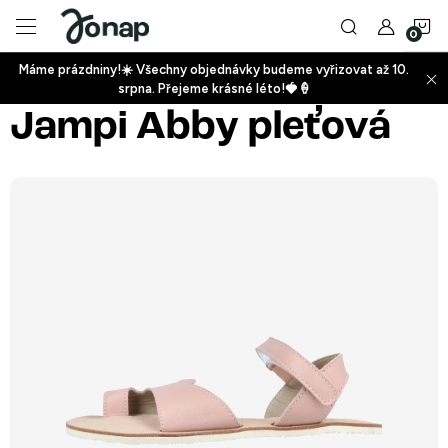
Přejít
N
na
obsah
Máme prázdniny!☀️ Všechny objednávky budeme vyřizovat až 10.
ko
srpna. Přejeme krásné léto!🍓🍦
+
Jampi Abby pleťová
+
+