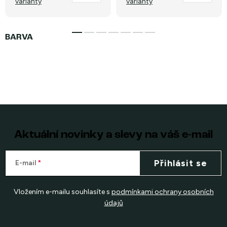
varianty
varianty
Aktuální novinky a slevy na váš e-mail
Přihlásit se
E-mail
Vložením e-mailu souhlasíte s
podmínkami ochrany osobních
údajů