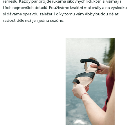
řemeslu. Každý pár projde rukama šikovných lidí, kteří si všímají i
těch nejmenších detailů. Používáme kvalitní materiály a na výsledku
si dáváme opravdu záležet. I díky tomu vám Abby budou dělat
radost déle než jen jednu sezónu.