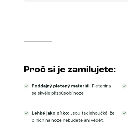
Proč si je zamilujete:
Poddajný pletený materiál:
Pletenina
se skvěle přizpůsobí noze.
Lehké jako pírko:
Jsou tak lehoučké, že
o nich na noze nebudete ani vědět.