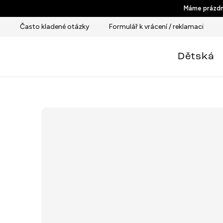
Přejít
Máme prázdni
na
Často kladené otázky
Formulář k vrácení / reklamaci
obsah
Dětská