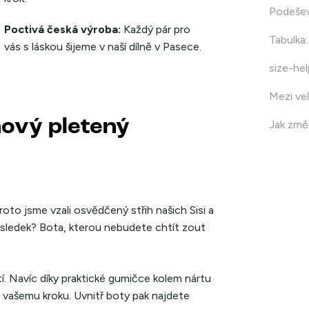
Podeše
Poctivá česká výroba:
Každý pár pro
Tabulka
:
vás s láskou šijeme v naší dílně v Pasece.
size-hel
Mezi vel
nový pletený
Jak změř
oto jsme vzali osvědčený střih našich Sisi a
ýsledek? Bota, kterou nebudete chtít zout
. Navíc díky praktické gumičce kolem nártu
u vašemu kroku. Uvnitř boty pak najdete