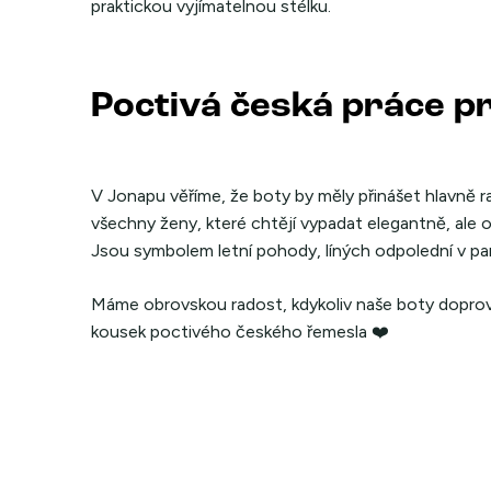
praktickou vyjímatelnou stélku.
Poctivá česká práce p
V Jonapu věříme, že boty by měly přinášet hlavně rad
všechny ženy, které chtějí vypadat elegantně, ale o
Jsou symbolem letní pohody, líných odpolední v park
Máme obrovskou radost, kdykoliv naše boty doprová
kousek poctivého českého řemesla ❤️