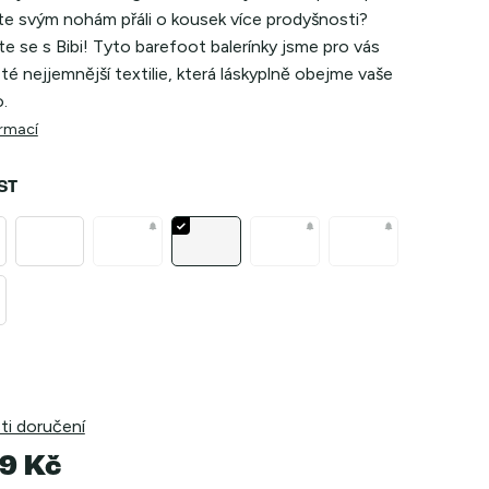
te svým nohám přáli o kousek více prodyšnosti?
 se s Bibi! Tyto barefoot balerínky jsme pro vás
z té nejjemnější textilie, která láskyplně obejme vaše
.
ormací
ST
i doručení
9 Kč