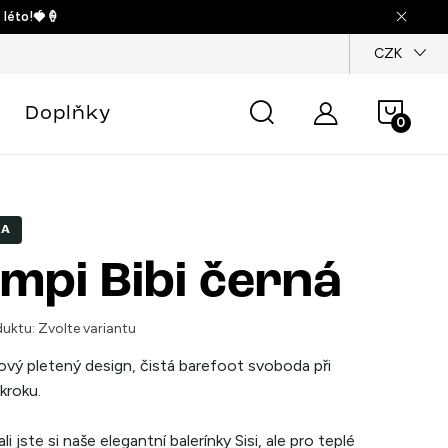
 léto!🍓🍦
dajů
CZK
Náku
Doplňky
košík
KA
mpi Bibi černá
uktu:
Zvolte variantu
vý pletený design, čistá barefoot svoboda při
kroku.
li jste si naše elegantní balerínky Sisi, ale pro teplé