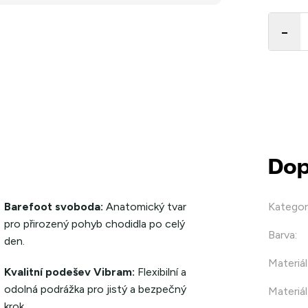
Měrná
cena:
Dop
Barefoot svoboda:
Anatomický tvar
Kategor
pro přirozený pohyb chodidla po celý
Barva
:
den.
Materiál
Kvalitní podešev Vibram:
Flexibilní a
odolná podrážka pro jistý a bezpečný
Materiál
krok.