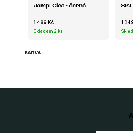
Jampi Clea - černá
Sisi
1 489 Kč
1 24
Skladem
2 ks
Skla
A