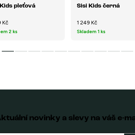
 Kids pleťová
Sisi Kids černá
9 Kč
1 249 Kč
dem
2 ks
Skladem
1 ks
ktuální novinky a slevy na váš e-ma