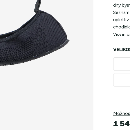
dny bys
Seznamte
upletli 
chodidlo
Více inf
VELIKO
Možnost
1 54