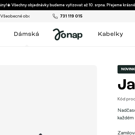
ny!☀️ Všechny objednávky budeme vyřizovat až 10. srpna. Přejeme krásné
Všeobecné obchodní podmínky
731 119 015
Podmínky ochrany osobních ú
Dámská
Kabelky
NOVIN
Ja
Kód prod
Nadčaso
každém 
Zamilova