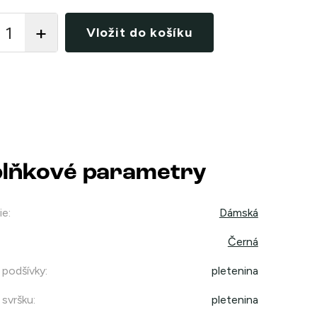
Vložit do košíku
lňkové parametry
ie
:
Dámská
Černá
 podšívky
:
pletenina
 svršku
:
pletenina