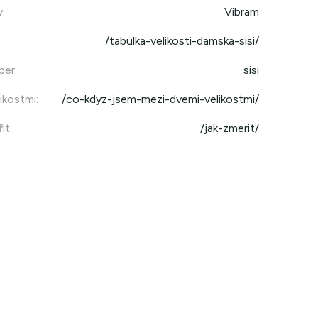
v
:
Vibram
/tabulka-velikosti-damska-sisi/
per
:
sisi
ikostmi
:
/co-kdyz-jsem-mezi-dvemi-velikostmi/
it
:
/jak-zmerit/