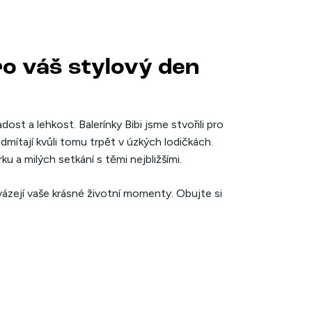
ro váš stylový den
ost a lehkost. Balerínky Bibi jsme stvořili pro
dmítají kvůli tomu trpět v úzkých lodičkách.
u a milých setkání s těmi nejbližšími.
zejí vaše krásné životní momenty. Obujte si