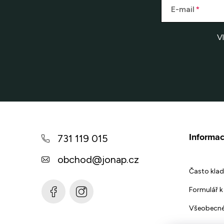
E-mail
V
Z
á
Informac
731 119 015
p
obchod
@
jonap.cz
a
Často klad
t
Formulář k 
í
Všeobecné