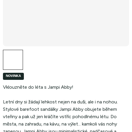
NOVINKA
Vklouzněte do léta s Jampi Abby!
Letní dny si žádají lehkost nejen na duši, ale i na nohou.
Stylové barefoot sandálky Jampi Abby obujete během
vteřiny a pak už jen kráčíte vstříc pohodlnému létu. Do
města, na zahradu, na kávu, na výlet... kamkoli vás nohy
zanesou. Jampi Abby jsou minimalistické, nadčasové a