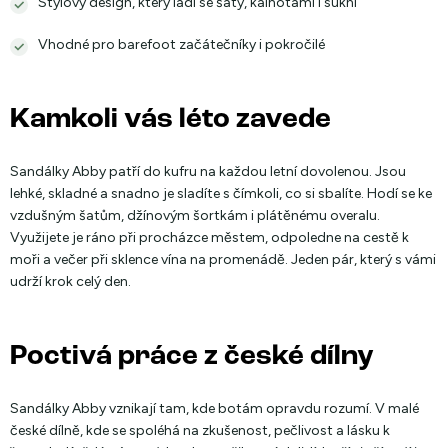
Stylový design, který ladí se šaty, kalhotami i sukní
Vhodné pro barefoot začátečníky i pokročilé
Kamkoli vás léto zavede
Sandálky Abby patří do kufru na každou letní dovolenou. Jsou
lehké, skladné a snadno je sladíte s čímkoli, co si sbalíte. Hodí se ke
vzdušným šatům, džínovým šortkám i plátěnému overalu.
Využijete je ráno při procházce městem, odpoledne na cestě k
moři a večer při sklence vína na promenádě. Jeden pár, který s vámi
udrží krok celý den.
Poctivá práce z české dílny
Sandálky Abby vznikají tam, kde botám opravdu rozumí. V malé
české dílně, kde se spoléhá na zkušenost, pečlivost a lásku k