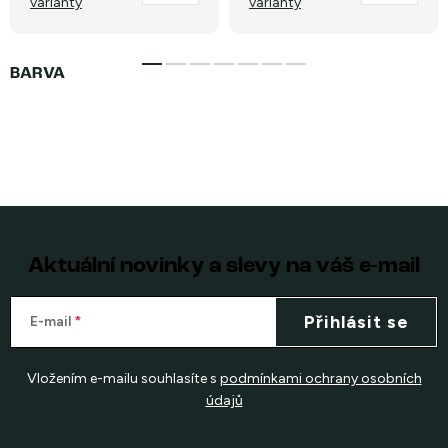
varianty
varianty
Aktuální novinky a slevy na váš e-mail
Přihlásit se
E-mail
Vložením e-mailu souhlasíte s
podmínkami ochrany osobních
údajů