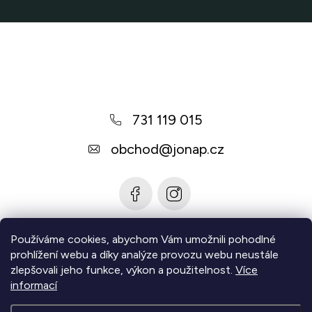
Z
á
p
a
731 119 015
t
í
obchod
@
jonap.cz
Používáme cookies, abychom Vám umožnili pohodlné
Informace pro vás
prohlížení webu a díky analýze provozu webu neustále
zlepšovali jeho funkce, výkon a použitelnost.
Více
Zjistěte více
informací