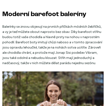
Moderní barefoot baleríny
Balerínky se znovu objevují na prvních příčkách módních žebříčků,
a vy je teď můžete obout naprosto bez obav. Díky barefoot střihu
budou totiž vaše chodidla a hlavně prsty na nohou v naprostém
pohodlí. Barefoot boty imitují chůzi naboso a v tomto zpracování
jsou opravdu lehoučké, takže je na nohách sotva ucitíte. Zároveň
ale chodidla chrání, a protože mají Jonap Sisi podešev Vibram,
jsou také odolné a nebudou klouzat. Střih mají jednoduchý a
nadčasový, takže v nich můžete dělat parádu nejednu sezónu.