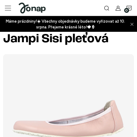
Přejít
N
na
obsah
Máme prázdniny!☀️ Všechny objednávky budeme vyřizovat až 10.
ko
srpna. Přejeme krásné léto!🍓🍦
+
Jampi Sisi pleťová
+
+