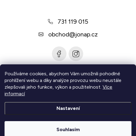
p
a
731 119 015
t
í
obchod
@
jonap.cz
Používáme cookies, abychom Vám umožnili pohodlné
Informace pro vás
prohlížení webu a díky analýze provozu webu neustále
zlepšovali jeho funkce, výkon a použitelnost.
Více
Zjistěte více
informací
Nastavení
Copyright 2026
Jonap - Barefoot obuv
. Všechna práva
vyhrazena.
Upravit nastavení cookies
Souhlasím
|
Vytvořil Shoptet