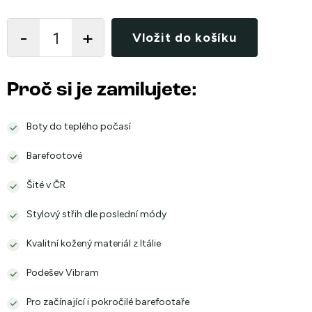
Měrná
cena:
Vložit do košíku
Proč si je zamilujete:
Boty do teplého počasí
Barefootové
Šité v ČR
Stylový střih dle poslední módy
Kvalitní kožený materiál z Itálie
Podešev Vibram
Pro začínající i pokročilé barefootaře