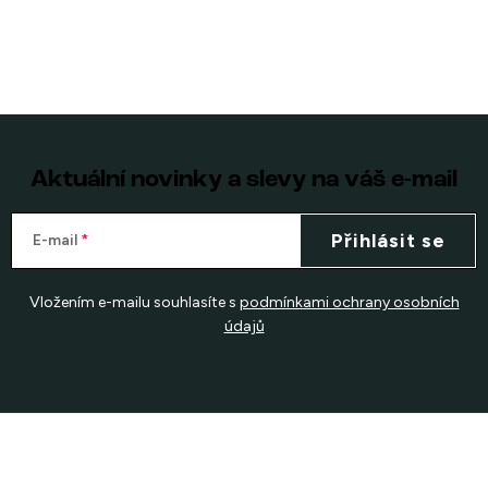
Aktuální novinky a slevy na váš e-mail
Přihlásit se
E-mail
Vložením e-mailu souhlasíte s
podmínkami ochrany osobních
údajů
Z
á