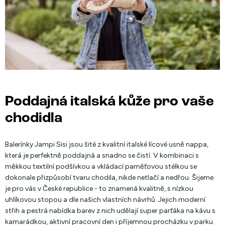
Poddajná italská kůže pro vaše
chodidla
Balerínky Jampi Sisi jsou šité z kvalitní italské lícové usně nappa,
která je perfektně poddajná a snadno se čistí. V kombinaci s
měkkou textilní podšívkou a vkládací paměťovou stélkou se
dokonale přizpůsobí tvaru chodila, nikde netlačí a nedřou. Šijeme
je pro vás v České republice - to znamená kvalitně, s nízkou
uhlíkovou stopou a dle našich vlastních návrhů. Jejich moderní
střih a pestrá nabídka barev z nich udělají super parťáka na kávu s
kamarádkou, aktivní pracovní den i příjemnou procházku v parku.