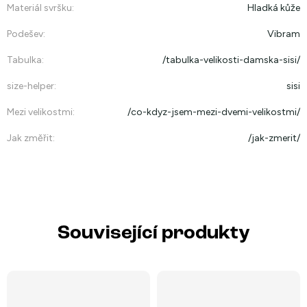
Materiál svršku
:
Hladká kůže
Podešev
:
Vibram
Tabulka
:
/tabulka-velikosti-damska-sisi/
size-helper
:
sisi
Mezi velikostmi
:
/co-kdyz-jsem-mezi-dvemi-velikostmi/
Jak změřit
:
/jak-zmerit/
Související produkty