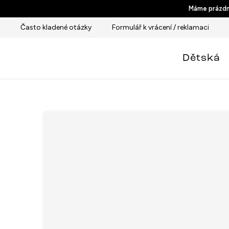
Přejít
Máme prázdni
na
Často kladené otázky
Formulář k vrácení / reklamaci
obsah
Dětská