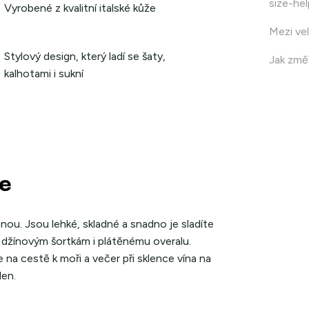
size-hel
Vyrobené z kvalitní italské kůže
Mezi vel
Stylový design, který ladí se šaty,
Jak změř
kalhotami i sukní
de
nou. Jsou lehké, skladné a snadno je sladíte
, džínovým šortkám i plátěnému overalu.
na cestě k moři a večer při sklence vína na
den.