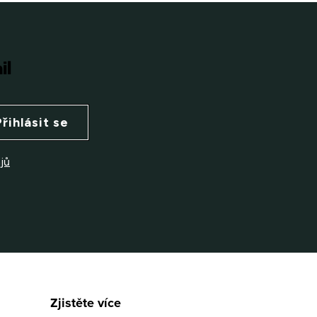
il
Přihlásit se
jů
Zjistěte více