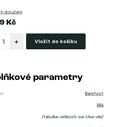
i doručení
9 Kč
Vložit do košíku
lňkové parametry
ie
:
Barefoot
Bílá
/tabulka-velikosti-sia-clea-viki/