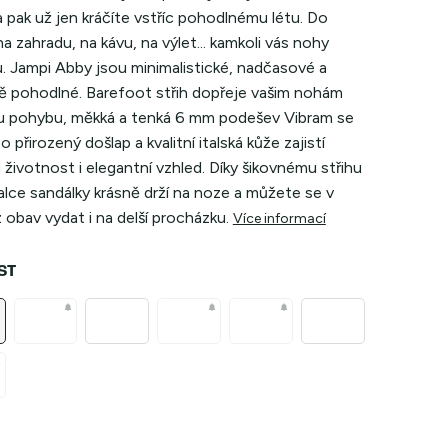
a pak už jen kráčíte vstříc pohodlnému létu. Do
a zahradu, na kávu, na výlet... kamkoli vás nohy
. Jampi Abby jsou minimalistické, nadčasové a
ě pohodlné. Barefoot střih dopřeje vašim nohám
 pohybu, měkká a tenká 6 mm podešev Vibram se
o přirozený došlap a kvalitní italská kůže zajistí
životnost i elegantní vzhled. Díky šikovnému střihu
lce sandálky krásně drží na noze a můžete se v
 obav vydat i na delší procházku
.
Více informací
ST