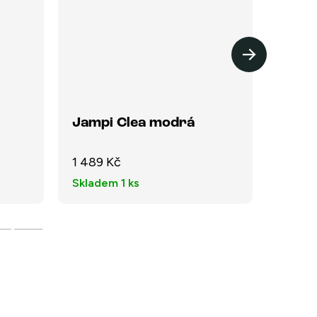
Jampi Clea modrá
Jampi
1 489 Kč
1 490
Skladem
1 ks
Sklad