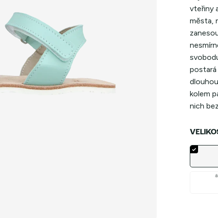
vteřiny 
města, n
zanesou
nesmírn
svobodu
postará 
dlouhou 
kolem pa
nich bez
VELIKO