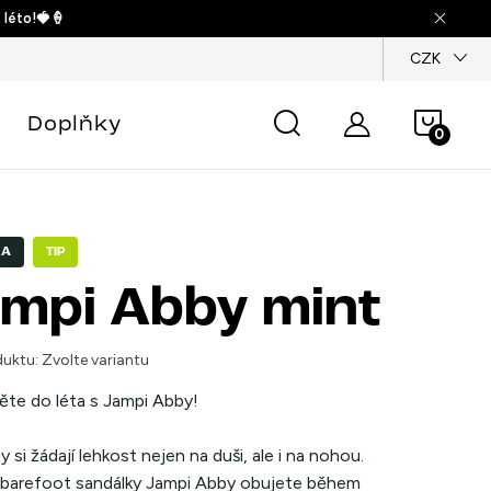
 léto!🍓🍦
dajů
CZK
Náku
Doplňky
košík
KA
TIP
mpi Abby mint
uktu:
Zvolte variantu
ěte do léta s Jampi Abby!
y si žádají lehkost nejen na duši, ale i na nohou.
 barefoot sandálky Jampi Abby obujete během