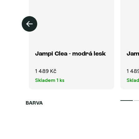
Jampi Clea - modrá lesk
Jam
1 489 Kč
1 48
Skladem
1 ks
Skla