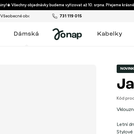
ny!☀️ Všechny objednávky budeme vyřizovat až 10. srpna. Přejeme krásné
Všeobecné obchodní podmínky
731 119 015
Podmínky ochrany osobních ú
Dámská
Kabelky
NOVIN
Ja
Kód prod
Vklouzn
Letní dn
Stylové