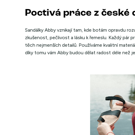
Poctivá práce z české 
Sandálky Abby vznikají tam, kde botám opravdu rozu
zkušenost, pečlivost a lásku k řemeslu. Každý pár proj
těch nejmenších detailů. Používáme kvalitní materiá
díky tomu vám Abby budou dělat radost déle než j