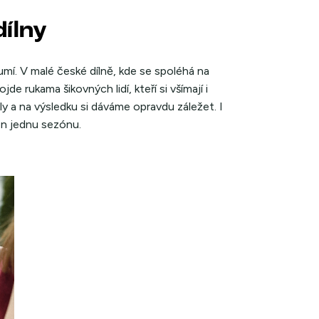
dílny
mí. V malé české dílně, kde se spoléhá na
de rukama šikovných lidí, kteří si všímají i
ly a na výsledku si dáváme opravdu záležet. I
en jednu sezónu.