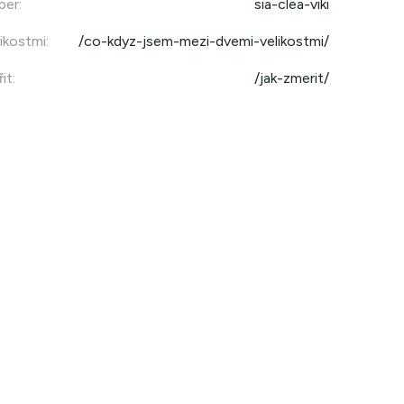
per
:
sia-clea-viki
ikostmi
:
/co-kdyz-jsem-mezi-dvemi-velikostmi/
it
:
/jak-zmerit/