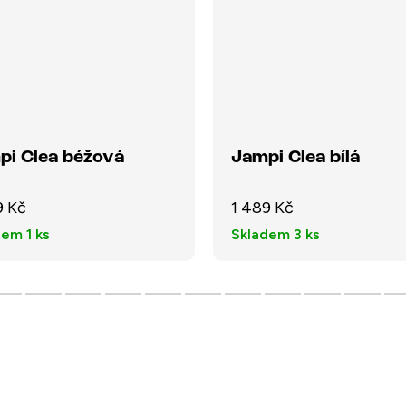
pi Clea béžová
Jampi Clea bílá
9 Kč
1 489 Kč
dem
1 ks
Skladem
3 ks