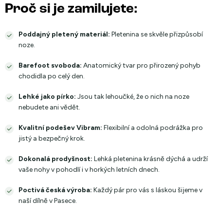
Proč si je zamilujete:
Poddajný pletený materiál:
Pletenina se skvěle přizpůsobí
noze.
Barefoot svoboda:
Anatomický tvar pro přirozený pohyb
chodidla po celý den.
Lehké jako pírko:
Jsou tak lehoučké, že o nich na noze
nebudete ani vědět.
Kvalitní podešev Vibram:
Flexibilní a odolná podrážka pro
jistý a bezpečný krok.
Dokonalá prodyšnost:
Lehká pletenina krásně dýchá a udrží
vaše nohy v pohodlí i v horkých letních dnech.
Poctivá česká výroba:
Každý pár pro vás s láskou šijeme v
naší dílně v Pasece.