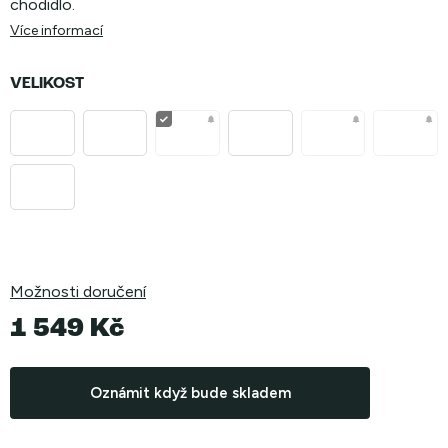
chodidlo.
Více informací
VELIKOST
Možnosti doručení
1 549 Kč
Měrná
cena:
Oznámit když bude skladem