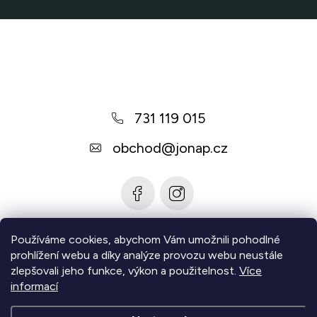
Z
á
p
a
731 119 015
t
í
obchod
@
jonap.cz
Používáme cookies, abychom Vám umožnili pohodlné
Informace pro vás
prohlížení webu a díky analýze provozu webu neustále
zlepšovali jeho funkce, výkon a použitelnost.
Více
Zjistěte více
informací