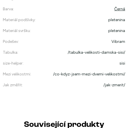
Barva
:
Černá
Materiál podšívky
:
pletenina
Materiál svršku
:
pletenina
Podešev
:
Vibram
Tabulka
:
/tabulka-velikosti-damska-sisi/
size-helper
:
sisi
Mezi velikostmi
:
/co-kdyz-jsem-mezi-dvemi-velikostmi/
Jak změřit
:
/jak-zmerit/
Související produkty