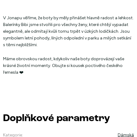
V Jonapu věříme, že boty by měly přinášet hlavně radost a lehkost.
Balerínky Bibi jsme stvořili pro všechny ženy, které chtějí vypadat
elegantně, ale odmítají kvůli tomu trpět v úzkých lodičkách. Jsou
symbolem letní pohody, líných odpolední v parku a milých setkání
s těmi nejbližšími.
Máme obrovskou radost, kdykoliv naše boty doprovázejí vaše
krásné životní momenty. Obujte si kousek poctivého českého
řemesla ❤️
Doplňkové parametry
Kategorie
:
Dámská