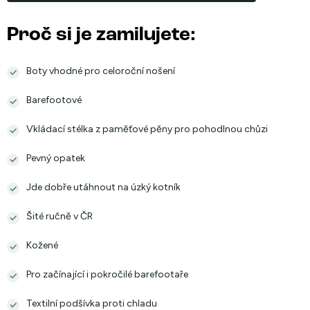
Proč si je zamilujete:
Boty vhodné pro celoroční nošení
Barefootové
Vkládací stélka z paměťové pěny pro pohodlnou chůzi
Pevný opatek
Jde dobře utáhnout na úzký kotník
Šité ručně v ČR
Kožené
Pro začínající i pokročilé barefootaře
Textilní podšívka proti chladu