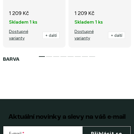
1 209 Kč
1 209 Kč
Skladem
1 ks
Skladem
1 ks
Dostupné
Dostupné
+ další
+ další
varianty
varianty
Aktuální novinky a slevy na váš e-mail
Přihlásit se
E-mail