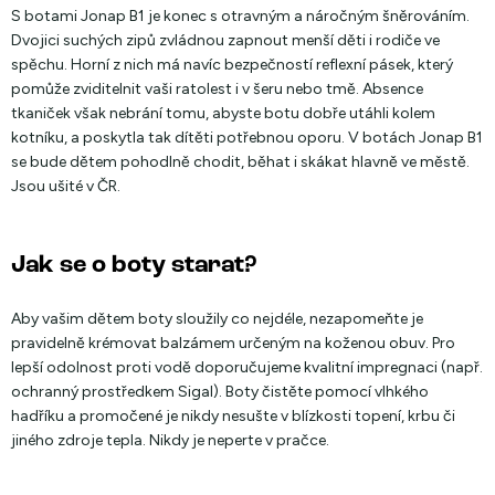
S botami Jonap B1 je konec s otravným a náročným šněrováním.
Dvojici suchých zipů zvládnou zapnout menší děti i rodiče ve
spěchu. Horní z nich má navíc bezpečností reflexní pásek, který
pomůže zviditelnit vaši ratolest i v šeru nebo tmě. Absence
tkaniček však nebrání tomu, abyste botu dobře utáhli kolem
kotníku, a poskytla tak dítěti potřebnou oporu. V botách Jonap B1
se bude dětem pohodlně chodit, běhat i skákat hlavně ve městě.
Jsou ušité v ČR.
Jak se o boty starat?
Aby vašim dětem boty sloužily co nejdéle, nezapomeňte je
pravidelně krémovat balzámem určeným na koženou obuv. Pro
lepší odolnost proti vodě doporučujeme kvalitní impregnaci (např.
ochranný prostředkem Sigal). Boty čistěte pomocí vlhkého
hadříku a promočené je nikdy nesušte v blízkosti topení, krbu či
jiného zdroje tepla. Nikdy je neperte v pračce.