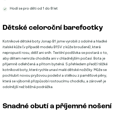
Hodí se pro děti od 1 do 8 let
Dětské celoroční barefootky
Kotníkové dětské boty Jonap B1 jsme vyrobili z odolné a hladké
italské kůže (v případě modelu B1SV z kůže broušené), která
nepropustí rosu, déšť ani sníh. Textilní podšívka se postará o to,
aby dětem nemrzla chodidla ani v chladnějším počasí. Bota je
příjemně odlehčená a přitom bytelná. S přehledem předčí těžké
kotníkové boty, které rychle unaví malé dětské nožičky. Může se
pochlubit novou pryžovou podešví a stélkou z paměťové pěny,
která se výborně přizpůsobí rostoucímu chodidlu, a zároveň je
odolnější než běžná podrážka.
Snadné obutí a příjemné nošení