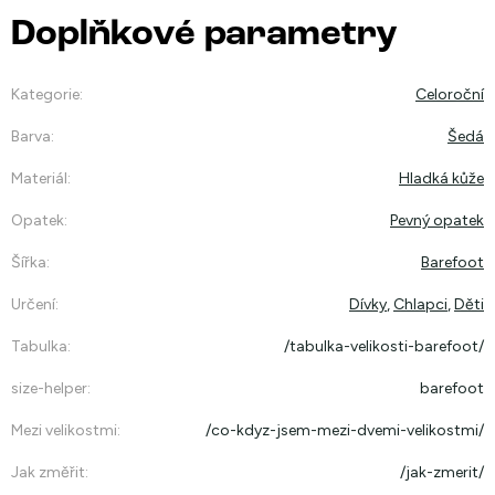
Doplňkové parametry
Kategorie
:
Celoroční
Barva
:
Šedá
Materiál
:
Hladká kůže
Opatek
:
Pevný opatek
Šířka
:
Barefoot
Určení
:
Dívky
,
Chlapci
,
Děti
Tabulka
:
/tabulka-velikosti-barefoot/
size-helper
:
barefoot
Mezi velikostmi
:
/co-kdyz-jsem-mezi-dvemi-velikostmi/
Jak změřit
:
/jak-zmerit/