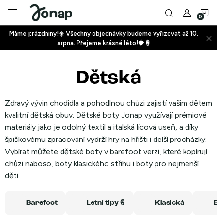
Přejít
N
na
obsah
Máme prázdniny!☀️ Všechny objednávky budeme vyřizovat až 10.
ko
srpna. Přejeme krásné léto!🍓🍦
+
Dětská
+
Zdravý vývin chodidla a pohodlnou chůzi zajistí vašim dětem
kvalitní dětská obuv. Dětské boty Jonap využívají prémiové
materiály jako je odolný textil a italská lícová useň, a díky
špičkovému zpracování vydrží hry na hřišti i delší procházky.
Vybírat můžete dětské boty v barefoot verzi, které kopírují
+
chůzi naboso, boty klasického střihu i boty pro nejmenší
děti.
Barefoot
Letní tipy🍦
Klasická