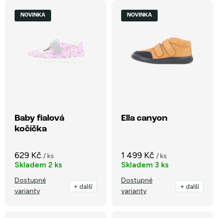
V
Nejlevnější
z
NOVINKA
NOVINKA
ý
e
Nejdražší
p
n
i
Nejprodávanější
í
s
p
Abecedně
p
r
r
o
o
Baby fialová
Ella canyon
d
kočíčka
d
u
u
k
629 Kč
1 499 Kč
/ ks
/ ks
k
Skladem
2 ks
Skladem
3 ks
t
t
Dostupné
Dostupné
ů
+ další
+ další
varianty
varianty
ů