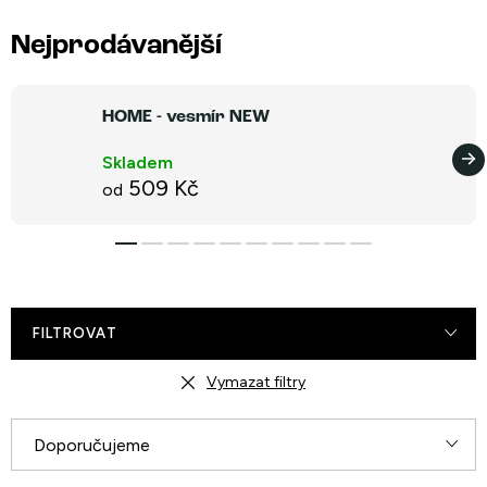
Nejprodávanější
HOME - vesmír NEW
Skladem
509 Kč
od
FILTROVAT
Vymazat filtry
Ř
Doporučujeme
a