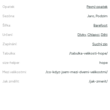
Opatek
:
Pevný opatek
Sezóna
:
Jaro, Podzim
Šířka
:
Barefoot
Určení
:
Dívky
,
Chlapci
,
Děti
Zapínání
:
Suchý zip
Tabulka
:
/tabulka-velikosti-hope/
size-helper
:
hope
Mezi velikostmi
:
/co-kdyz-jsem-mezi-dvemi-velikostmi/
Jak změřit
:
/jak-zmerit/