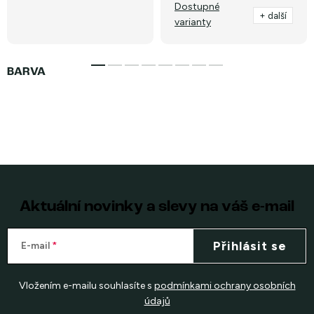
Dostupné
+ další
varianty
Aktuální novinky a slevy na váš e-mail
Přihlásit se
E-mail
Vložením e-mailu souhlasíte s
podmínkami ochrany osobních
údajů