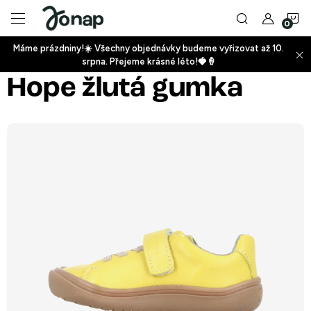
Přejít
N
na
obsah
Máme prázdniny!☀️ Všechny objednávky budeme vyřizovat až 10.
ko
srpna. Přejeme krásné léto!🍓🍦
+
Hope žlutá gumka
+
+