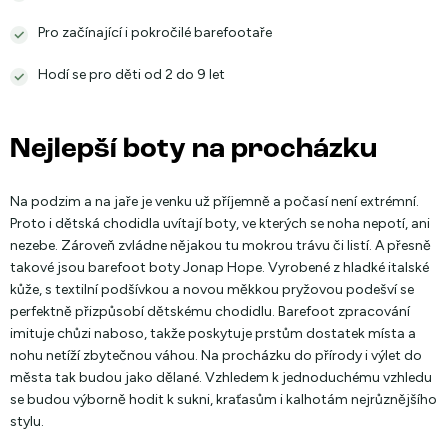
Pro začínající i pokročilé barefootaře
Hodí se pro děti od 2 do 9 let
Nejlepší boty na procházku
Na podzim a na jaře je venku už příjemně a počasí není extrémní.
Proto i dětská chodidla uvítají boty, ve kterých se noha nepotí, ani
nezebe. Zároveň zvládne nějakou tu mokrou trávu či listí. A přesně
takové jsou barefoot boty Jonap Hope. Vyrobené z hladké italské
kůže, s textilní podšívkou a novou měkkou pryžovou podešví se
perfektně přizpůsobí dětskému chodidlu. Barefoot zpracování
imituje chůzi naboso, takže poskytuje prstům dostatek místa a
nohu netíží zbytečnou váhou. Na procházku do přírody i výlet do
města tak budou jako dělané. Vzhledem k jednoduchému vzhledu
se budou výborně hodit k sukni, kraťasům i kalhotám nejrůznějšího
stylu.