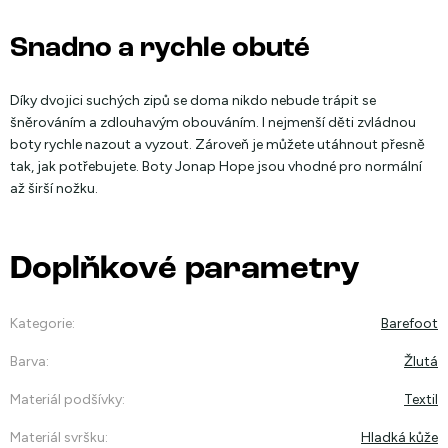
Snadno a rychle obuté
Díky dvojici suchých zipů se doma nikdo nebude trápit se
šněrováním a zdlouhavým obouváním. I nejmenší děti zvládnou
boty rychle nazout a vyzout. Zároveň je můžete utáhnout přesně
tak, jak potřebujete. Boty Jonap Hope jsou vhodné pro normální
až širší nožku.
Doplňkové parametry
Kategorie
:
Barefoot
Barva
:
Žlutá
Materiál podšívky
:
Textil
Materiál svršku
:
Hladká kůže