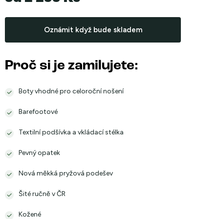
Měrná
cena:
Oznámit když bude skladem
Proč si je zamilujete:
Boty vhodné pro celoroční nošení
Barefootové
Textilní podšívka a vkládací stélka
Pevný opatek
Nová měkká pryžová podešev
Šité ručně v ČR
Kožené