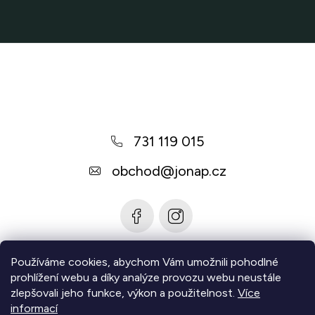
Z
á
p
a
731 119 015
t
í
obchod
@
jonap.cz
Používáme cookies, abychom Vám umožnili pohodlné
Informace pro vás
prohlížení webu a díky analýze provozu webu neustále
zlepšovali jeho funkce, výkon a použitelnost.
Více
Zjistěte více
informací