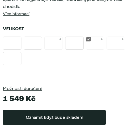
chodidlo.
Více informací
VELIKOST
Možnosti doručení
1 549 Kč
Měrná
cena:
Oznámit když bude skladem