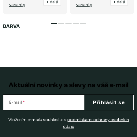
+ další
+ další
varianty
varianty
Aktuální novinky a slevy na váš e-mail
Přihlásit se
E-mail
Vložením e-mailu souhlasíte s
podmínkami ochrany osobních
údajů