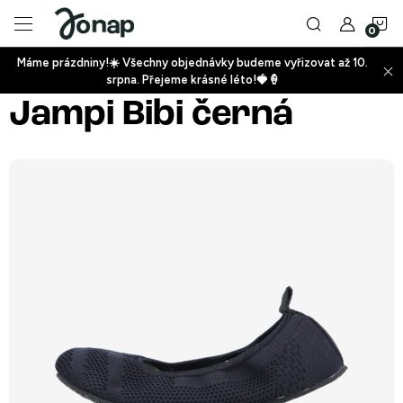
Přejít
N
na
obsah
Máme prázdniny!☀️ Všechny objednávky budeme vyřizovat až 10.
ko
srpna. Přejeme krásné léto!🍓🍦
+
Jampi Bibi černá
+
+