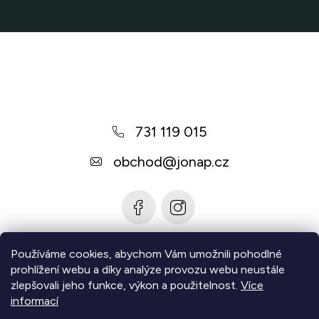
Z
á
p
a
731 119 015
t
í
obchod
@
jonap.cz
Používáme cookies, abychom Vám umožnili pohodlné
Informace pro vás
prohlížení webu a díky analýze provozu webu neustále
zlepšovali jeho funkce, výkon a použitelnost.
Více
Zjistěte více
informací