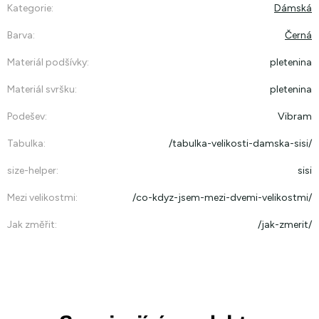
Kategorie
:
Dámská
Barva
:
Černá
Materiál podšívky
:
pletenina
Materiál svršku
:
pletenina
Podešev
:
Vibram
Tabulka
:
/tabulka-velikosti-damska-sisi/
size-helper
:
sisi
Mezi velikostmi
:
/co-kdyz-jsem-mezi-dvemi-velikostmi/
Jak změřit
:
/jak-zmerit/