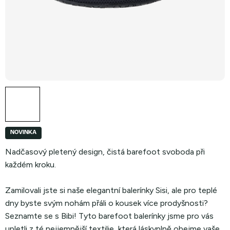
NOVINKA
Nadčasový pletený design, čistá barefoot svoboda při
každém kroku.
Zamilovali jste si naše elegantní balerínky Sisi, ale pro teplé
dny byste svým nohám přáli o kousek více prodyšnosti?
Seznamte se s Bibi! Tyto barefoot balerínky jsme pro vás
upletli z té nejjemnější textilie, která láskyplně obejme vaše