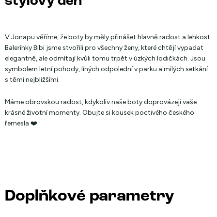
stylový den
V Jonapu věříme, že boty by měly přinášet hlavně radost a lehkost.
Balerínky Bibi jsme stvořili pro všechny ženy, které chtějí vypadat
elegantně, ale odmítají kvůli tomu trpět v úzkých lodičkách. Jsou
symbolem letní pohody, líných odpolední v parku a milých setkání
s těmi nejbližšími.
Máme obrovskou radost, kdykoliv naše boty doprovázejí vaše
krásné životní momenty. Obujte si kousek poctivého českého
řemesla ❤️
Doplňkové parametry