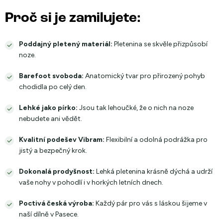
Proč si je zamilujete:
Poddajný pletený materiál:
Pletenina se skvěle přizpůsobí
noze.
Barefoot svoboda:
Anatomický tvar pro přirozený pohyb
chodidla po celý den.
Lehké jako pírko:
Jsou tak lehoučké, že o nich na noze
nebudete ani vědět.
Kvalitní podešev Vibram:
Flexibilní a odolná podrážka pro
jistý a bezpečný krok.
Dokonalá prodyšnost:
Lehká pletenina krásně dýchá a udrží
vaše nohy v pohodlí i v horkých letních dnech.
Poctivá česká výroba:
Každý pár pro vás s láskou šijeme v
naší dílně v Pasece.