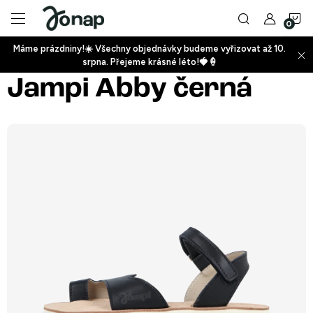
Přejít
N
na
obsah
Máme prázdniny!☀️ Všechny objednávky budeme vyřizovat až 10.
ko
srpna. Přejeme krásné léto!🍓🍦
+
Jampi Abby černá
+
+