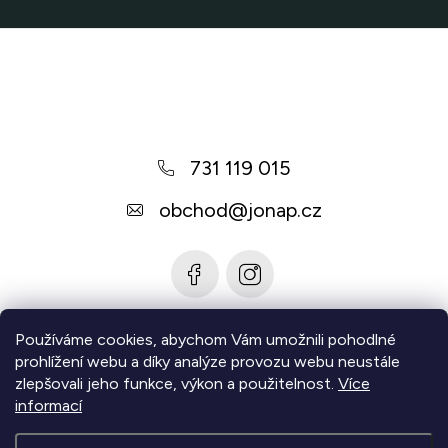
Z
á
p
a
731 119 015
t
í
obchod
@
jonap.cz
Používáme cookies, abychom Vám umožnili pohodlné
Informace pro vás
prohlížení webu a díky analýze provozu webu neustále
zlepšovali jeho funkce, výkon a použitelnost.
Více
Zjistěte více
informací