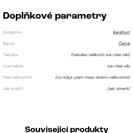
Doplňkové parametry
Kategorie
:
Barefoot
Barva
:
Černá
Tabulka
:
/tabulka-velikosti-sia-clea-viki/
size-helper
:
sia-clea-viki
Mezi velikostmi
:
/co-kdyz-jsem-mezi-dvemi-velikostmi/
Jak změřit
:
/jak-zmerit/
Související produkty