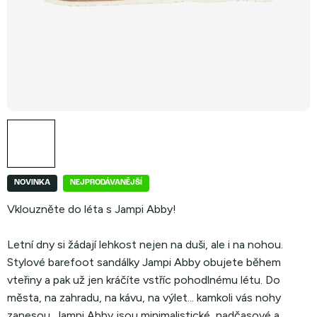
NOVINKA
NEJPRODÁVANĚJŠÍ
Vklouzněte do léta s Jampi Abby!
Letní dny si žádají lehkost nejen na duši, ale i na nohou.
Stylové barefoot sandálky Jampi Abby obujete během
vteřiny a pak už jen kráčíte vstříc pohodlnému létu. Do
města, na zahradu, na kávu, na výlet... kamkoli vás nohy
zanesou. Jampi Abby jsou minimalistické, nadčasové a