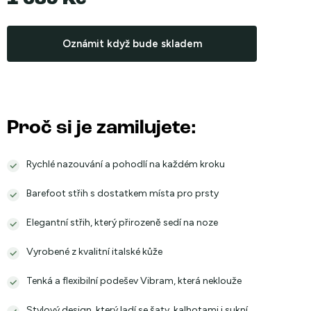
Měrná
cena:
Oznámit když bude skladem
Proč si je zamilujete:
Rychlé nazouvání a pohodlí na každém kroku
Barefoot střih s dostatkem místa pro prsty
Elegantní střih, který přirozeně sedí na noze
Vyrobené z kvalitní italské kůže
Tenká a flexibilní podešev Vibram, která neklouže
Stylový design, který ladí se šaty, kalhotami i sukní