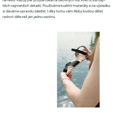
řemeslu. Každý pár projde rukama šikovných lidí, kteří si všímají i
těch nejmenších detailů. Používáme kvalitní materiály a na výsledku
si dáváme opravdu záležet. I díky tomu vám Abby budou dělat
radost déle než jen jednu sezónu.