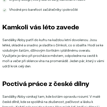
Vhodné pro barefoot začátečníky i pokročilé
Kamkoli vás léto zavede
Sandálky Abby patří do kufru na každou letní dovolenou. Jsou
lehké, skladné a snadno je sladíte s čímkoli, co si sbalíte. Hodí se ke
vzdušným šatům, džínovým šortkám i plátěnému overalu.
Využijete je ráno při procházce městem, odpoledne na cestě k
moři a večer při sklence vína na promenádě. Jeden pár, který s vámi
udrží krok celý den.
Poctivá práce z české dílny
Sandálky Abby vznikají tam, kde botám opravdu rozumí. V malé
české dílně, kde se spoléhá na zkušenost, pečlivost a lásku k