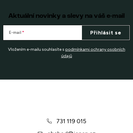
Aktuální novinky a slevy na váš e-mail
Přihlásit se
E-mail
Vložením e-mailu souhlasíte s
podmínkami ochrany osobních
údajů
Z
á
p
a
731 119 015
t