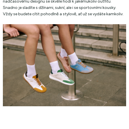
nadčasovému designu se skvěle hodí k jakémukoliv outfitu.
Snadno je sladíte s džínami, sukní, ale i se sportovními kousky.
Vždy se budete cítit pohodlně a stylově, ať už se vydáte kamkoliv.