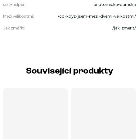
size-helper
:
anatomicka-damska
Mezi velikostmi
:
/co-kdyz-jsem-mezi-dvemi-velikostmi/
Jak změřit
:
/jak-zmerit/
Související produkty