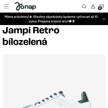
Přejít
N
na
obsah
Máme prázdniny!☀️ Všechny objednávky budeme vyřizovat až 10.
ko
srpna. Přejeme krásné léto!🍓🍦
+
Jampi Retro
bílozelená
+
+