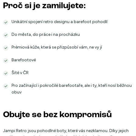
Proč si je zamilujete:
Unikátní spojení retro designu a barefoot pohodlí
Do města, do práce i na procházku
Prémiová kůže, která se přizpůsobí vám, ne vy jí
Barefootové
Šité v ČR
Pro začínající i pokročilé barefootaře, ale i ty, kteří nosí běžnou
obuv
Obujte se bez kompromisů
Jampi Retro jsou pohodlné boty, které vás nezklamou. Díky jejich