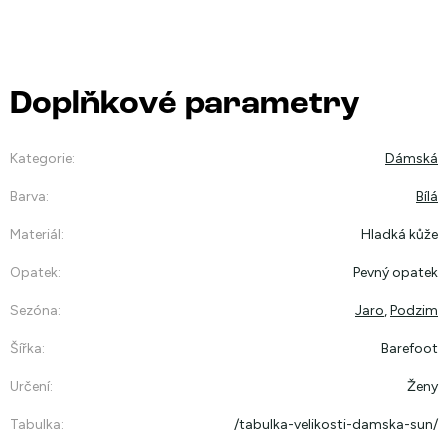
Doplňkové parametry
Kategorie
:
Dámská
Barva
:
Bílá
Materiál
:
Hladká kůže
Opatek
:
Pevný opatek
Sezóna
:
Jaro
,
Podzim
Šířka
:
Barefoot
Určení
:
Ženy
Tabulka
:
/tabulka-velikosti-damska-sun/