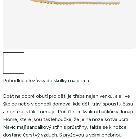
Pohodlné přezůvky do školky i na doma.
Dbát na dobré obutí pro děti je třeba nejen venku, ale i ve
školce nebo v pohodlí domova, kde děti tráví spoustu času
a noha se stále formuje. Pořiďte jim kvalitní bačkůrky Jonap
Home, které jsou tak lehoučké, že je na noze sotva ucítí.
Navíc mají sandálkový střih s průstřihy, takže se k nožce
dostane čerstvý vzduch. S pryžovou a velmi ohebnou