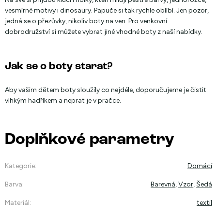
vesmírné motivy i dinosaury. Papuče si tak rychle oblíbí. Jen pozor,
jedná se o přezůvky, nikoliv boty na ven. Pro venkovní
dobrodružství si můžete vybrat jiné vhodné boty z naší nabídky.
Jak se o boty starat?
Aby vašim dětem boty sloužily co nejdéle, doporučujeme je čistit
vlhkým hadříkem a neprat je v pračce.
Doplňkové parametry
Kategorie
:
Domácí
Barva
:
Barevná
,
Vzor
,
Šedá
Materiál
:
textil