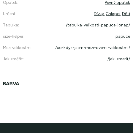
Opatek
:
Pevný opatek
Určení
:
Dívky
,
Chlapci
,
Děti
Tabulka
:
/tabulka-velikosti-papuce-jonap/
size-helper
:
papuce
Mezi velikostmi
:
/co-kdyz-jsem-mezi-dvemi-velikostmi/
Jak změřit
:
/jak-zmerit/