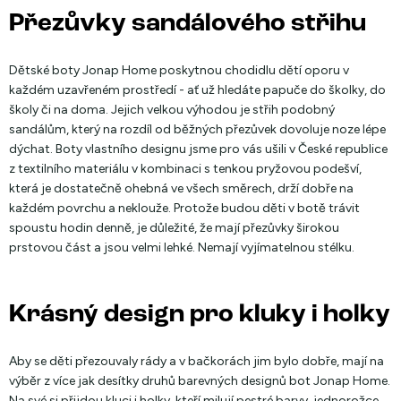
Přezůvky sandálového střihu
Dětské boty Jonap Home poskytnou chodidlu dětí oporu v
každém uzavřeném prostředí - ať už hledáte papuče do školky, do
školy či na doma. Jejich velkou výhodou je střih podobný
sandálům, který na rozdíl od běžných přezůvek dovoluje noze lépe
dýchat. Boty vlastního designu jsme pro vás ušili v České republice
z textilního materiálu v kombinaci s tenkou pryžovou podešví,
která je dostatečně ohebná ve všech směrech, drží dobře na
každém povrchu a neklouže. Protože budou děti v botě trávit
spoustu hodin denně, je důležité, že mají přezůvky širokou
prstovou část a jsou velmi lehké. Nemají vyjímatelnou stélku.
Krásný design pro kluky i holky
Aby se děti přezouvaly rády a v bačkorách jim bylo dobře, mají na
výběr z více jak desítky druhů barevných designů bot Jonap Home.
Na své si přijdou kluci i holky, kteří milují pestré barvy, jednorožce,