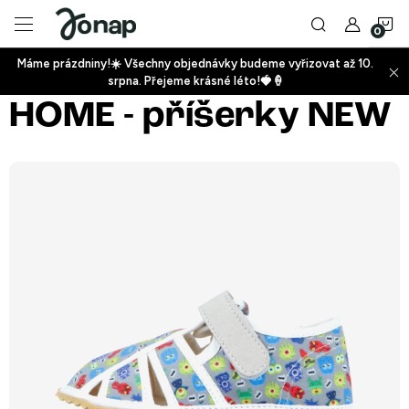
Přejít
N
na
obsah
Máme prázdniny!☀️ Všechny objednávky budeme vyřizovat až 10.
ko
srpna. Přejeme krásné léto!🍓🍦
+
HOME - příšerky NEW
+
+