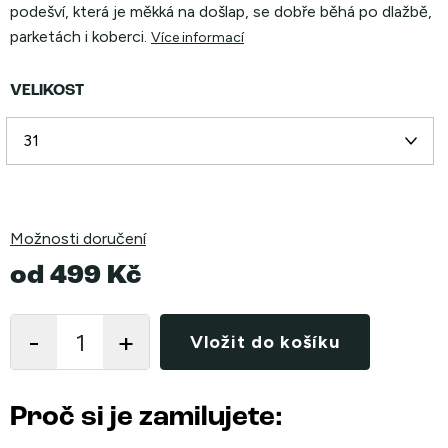
podešví, která je měkká na došlap, se dobře běhá po dlažbě,
parketách i koberci.
Více informací
VELIKOST
Možnosti doručení
od
499 Kč
Měrná
cena:
Vložit do košíku
Proč si je zamilujete: