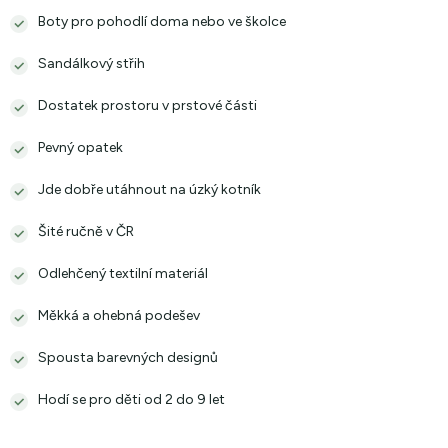
Boty pro pohodlí doma nebo ve školce
Sandálkový střih
Dostatek prostoru v prstové části
Pevný opatek
Jde dobře utáhnout na úzký kotník
Šité ručně v ČR
Odlehčený textilní materiál
Měkká a ohebná podešev
Spousta barevných designů
Hodí se pro děti od 2 do 9 let