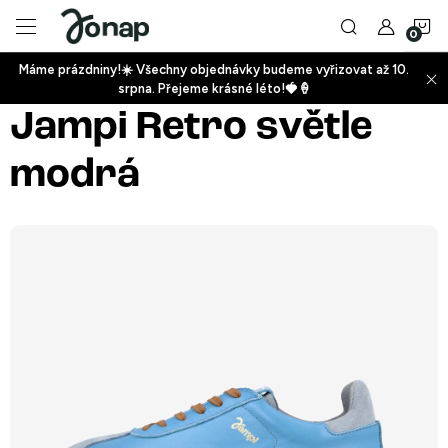
Přejít
N
na
obsah
Máme prázdniny!☀️ Všechny objednávky budeme vyřizovat až 10.
ko
srpna. Přejeme krásné léto!🍓🍦
+
Jampi Retro světle
modrá
+
+