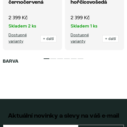
černočervená
hořčicovošedá
2 399 Kč
2 399 Kč
Skladem
2 ks
Skladem
1 ks
Dostupné
Dostupné
+ další
+ další
varianty
varianty
Aktuální novinky a slevy na váš e-mail