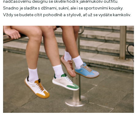
nadčasovému designu se skvěle hodí k jakémukoliv outfitu.
Snadno je sladíte s džínami, sukní, ale i se sportovními kousky.
Vždy se budete cítit pohodlně a stylově, ať už se vydáte kamkoliv.