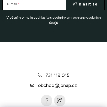
Přihlásit se
E-mail
Vložením e-mailu souhlasíte s
podmínkami ochrany osobních
údajů
Z
á
p
a
731 119 015
t
í
obchod
@
jonap.cz