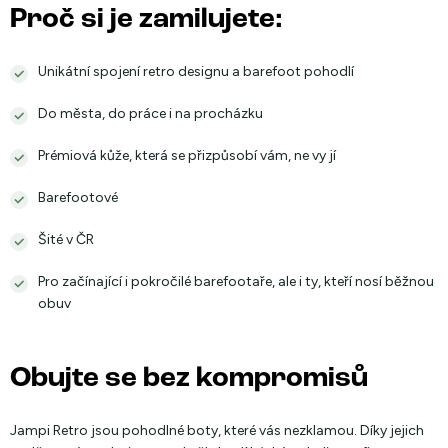
Proč si je zamilujete:
Unikátní spojení retro designu a barefoot pohodlí
Do města, do práce i na procházku
Prémiová kůže, která se přizpůsobí vám, ne vy jí
Barefootové
Šité v ČR
Pro začínající i pokročilé barefootaře, ale i ty, kteří nosí běžnou
obuv
Obujte se bez kompromisů
Jampi Retro jsou pohodlné boty, které vás nezklamou. Díky jejich