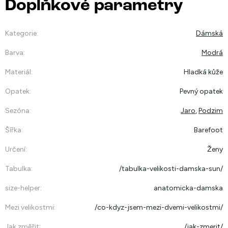
Doplňkové parametry
Kategorie
:
Dámská
Barva
:
Modrá
Materiál
:
Hladká kůže
Opatek
:
Pevný opatek
Sezóna
:
Jaro
,
Podzim
Šířka
:
Barefoot
Určení
:
Ženy
Tabulka
:
/tabulka-velikosti-damska-sun/
size-helper
:
anatomicka-damska
Mezi velikostmi
:
/co-kdyz-jsem-mezi-dvemi-velikostmi/
Jak změřit
:
/jak-zmerit/