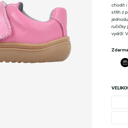
chodit i
střih z 
jednoduc
ručičky
vydrží. 
Zdarma
VELIKO