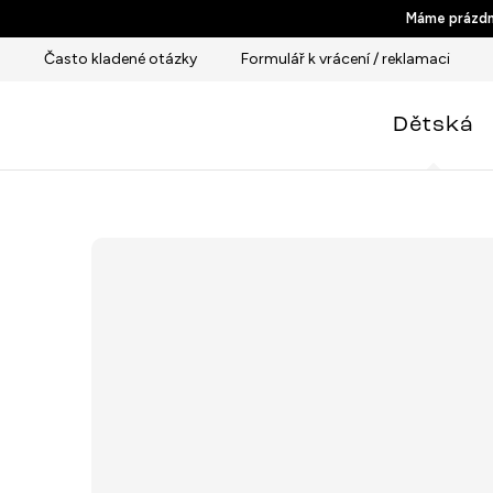
Přejít
Máme prázdni
na
Často kladené otázky
Formulář k vrácení / reklamaci
obsah
Dětská