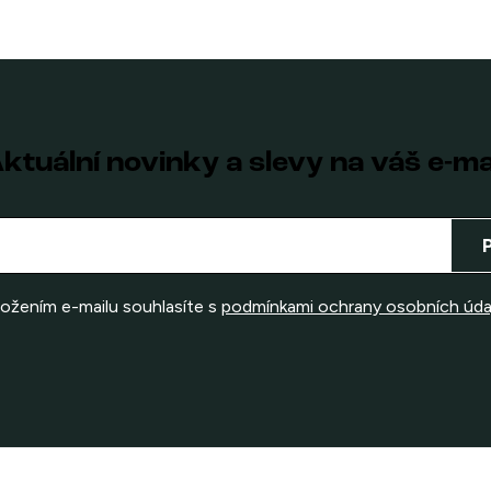
ktuální novinky a slevy na váš e-ma
ložením e-mailu souhlasíte s
podmínkami ochrany osobních úda