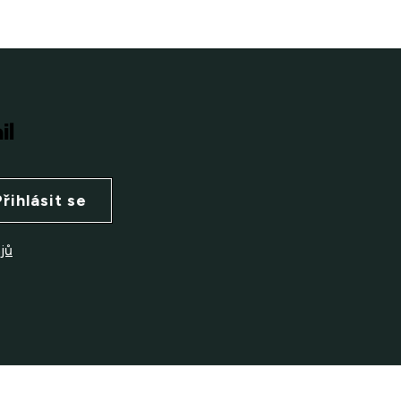
il
Přihlásit se
jů