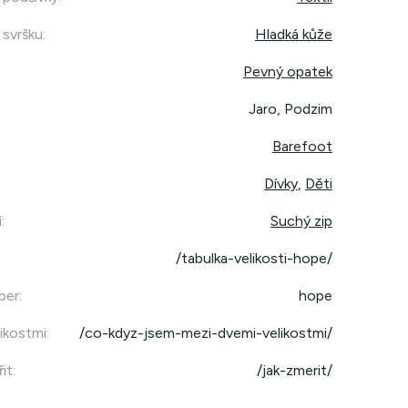
 svršku
:
Hladká kůže
Pevný opatek
Jaro, Podzim
Barefoot
Dívky
,
Děti
í
:
Suchý zip
/tabulka-velikosti-hope/
per
:
hope
ikostmi
:
/co-kdyz-jsem-mezi-dvemi-velikostmi/
it
:
/jak-zmerit/