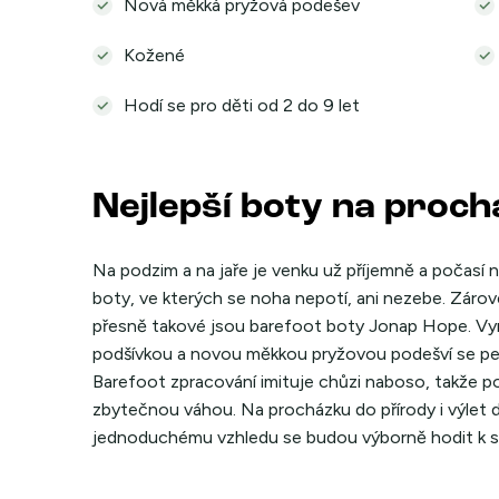
Nová měkká pryžová podešev
Kožené
Hodí se pro děti od 2 do 9 let
Nejlepší boty na proc
Na podzim a na jaře je venku už příjemně a počasí ne
boty, ve kterých se noha nepotí, ani nezebe. Zárove
přesně takové jsou barefoot boty Jonap Hope. Vyrob
podšívkou a novou měkkou pryžovou podešví se pe
Barefoot zpracování imituje chůzi naboso, takže p
zbytečnou váhou. Na procházku do přírody i výlet 
jednoduchému vzhledu se budou výborně hodit k suk