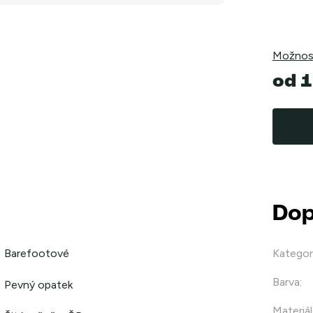
Možnost
od
1
Měrná
cena:
Dop
Barefootové
Kategor
Barva
:
Pevný opatek
Materiál