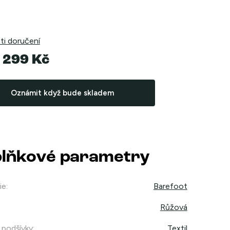
i doručení
 299 Kč
Oznámit když bude skladem
lňkové parametry
ie
:
Barefoot
Růžová
 podšívky
:
Textil