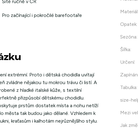
Šité ručně v ČR
Materiál
Pro začínající i pokročilé barefootaře
Opatek
:
Sezóna
:
Šířka
:
házku
Určení
:
ní extrémní. Proto i dětská chodidla uvítají
Zapínán
ň zvládne nějakou tu mokrou trávu či listí. A
Tabulka
:
ené z hladké italské kůže, s textilní
rfektně přizpůsobí dětskému chodidlu.
size-hel
oskytuje prstům dostatek místa a nohu netíží
Mezi vel
do města tak budou jako dělané. Vzhledem k
ni, kraťasům i kalhotám nejrůznějšího stylu.
Jak změř