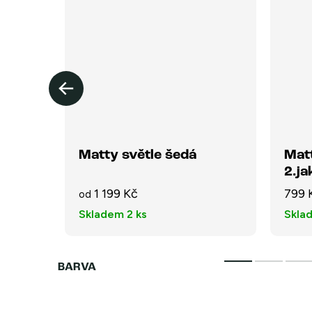
ní -
Matty světle šedá
Matt
2.ja
1 199 Kč
799 
od
Skladem
2 ks
Skla