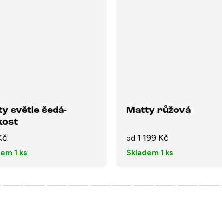
y světle šedá-
Matty růžová
kost
Kč
1 199 Kč
od
dem
1 ks
Skladem
1 ks