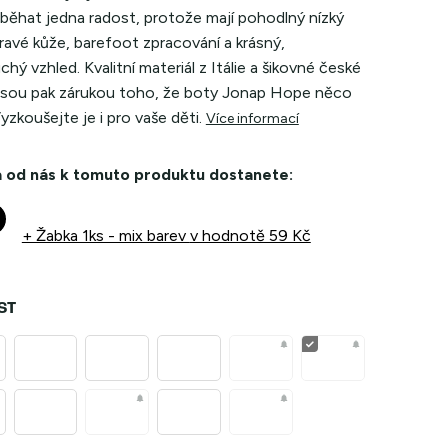
 běhat jedna radost, protože mají pohodlný nízký
pravé kůže, barefoot zpracování a krásný,
hý vzhled. Kvalitní materiál z Itálie a šikovné české
 jsou pak zárukou toho, že boty Jonap Hope něco
Vyzkoušejte je i pro vaše děti.
Více informací
 od nás k tomuto produktu dostanete:
+ Žabka 1ks - mix barev
v hodnotě 59 Kč
ST