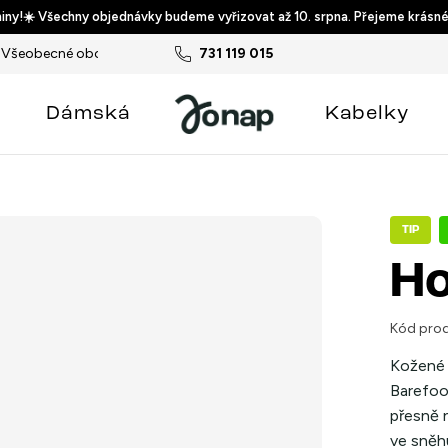
ny!☀️ Všechny objednávky budeme vyřizovat až 10. srpna. Přejeme krásné
Všeobecné obchodní podmínky
731 119 015
Podmínky ochrany osobních ú
Dámská
Kabelky
TIP
Ho
Kód prod
Kožené 
Barefoo
přesně n
ve sněh