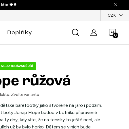
 léto!🍓🍦
dajů
CZK
Náku
Doplňky
košík
NEJPRODÁVANĚJŠÍ
pe růžová
uktu:
Zvolte variantu
dětské barefootky jako stvořené na jaro i podzim.
t boty Jonap Hope budou v botníku připravené
a ty dny, kdy víte, že na tenisky to ještě není, ale
ulích už by bylo horko. Dětem se v nich bude