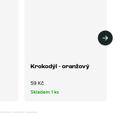
Krokodýl - oranžový
Tlapk
59 Kč
39 Kč
Skladem
1 ks
Sklad