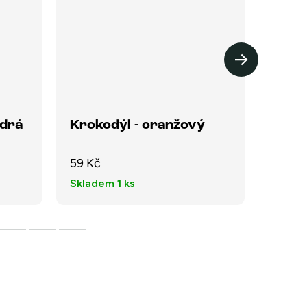
odrá
Krokodýl - oranžový
Čivav
59 Kč
59 Kč
Skladem
1 ks
Sklad