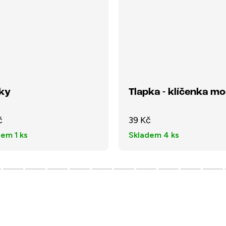
ky
Tlapka - klíčenka m
č
39 Kč
dem
1 ks
Skladem
4 ks