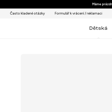
Přejít
Máme prázdni
na
Často kladené otázky
Formulář k vrácení / reklamaci
obsah
Dětská