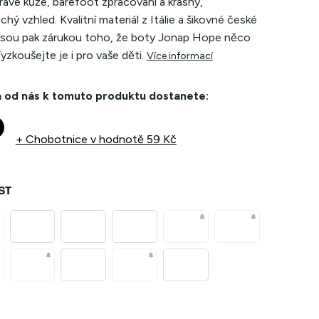
pravé kůže, barefoot zpracování a krásný,
hý vzhled. Kvalitní materiál z Itálie a šikovné české
 jsou pak zárukou toho, že boty Jonap Hope něco
Vyzkoušejte je i pro vaše děti.
Více informací
 od nás k tomuto produktu dostanete:
+ Chobotnice
v hodnotě 59 Kč
ST