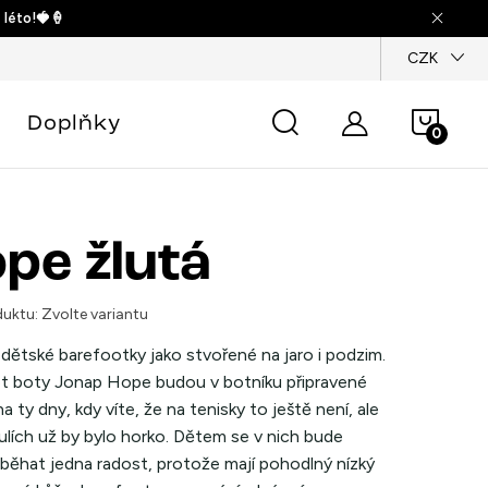
 léto!🍓🍦
dajů
CZK
Náku
Doplňky
košík
pe žlutá
uktu:
Zvolte variantu
dětské barefootky jako stvořené na jaro i podzim.
t boty Jonap Hope budou v botníku připravené
a ty dny, kdy víte, že na tenisky to ještě není, ale
ulích už by bylo horko. Dětem se v nich bude
 běhat jedna radost, protože mají pohodlný nízký