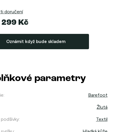
i doručení
 299 Kč
Oznámit když bude skladem
lňkové parametry
ie
:
Barefoot
Žlutá
 podšívky
:
Textil
 svršku
:
Hladká kůže