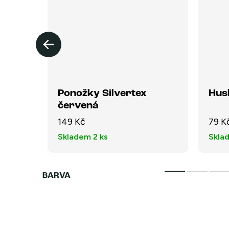
Ponožky Silvertex
Hus
červená
149 Kč
79 K
Skladem
2 ks
Skla