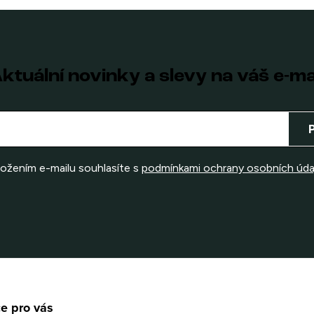
ktuální novinky a slevy na váš e-ma
ložením e-mailu souhlasíte s
podmínkami ochrany osobních úda
e pro vás