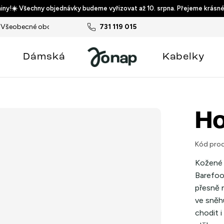
ny!☀️ Všechny objednávky budeme vyřizovat až 10. srpna. Přejeme krásné
Všeobecné obchodní podmínky
731 119 015
Podmínky ochrany osobních ú
Dámská
Kabelky
Ho
Kód prod
Kožené 
Barefoo
přesně n
ve sněh
chodit i