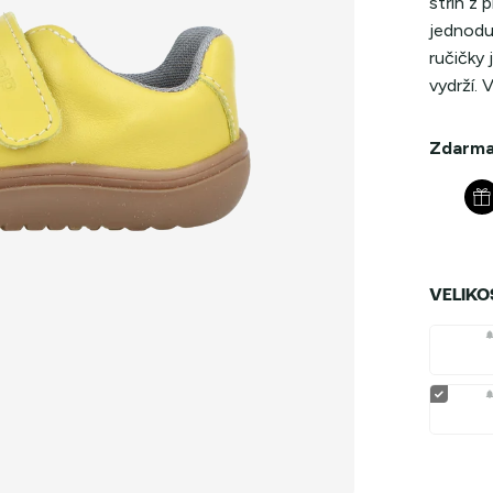
střih z 
jednoduc
ručičky
vydrží. 
Zdarma
VELIKO