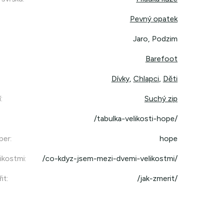
Pevný opatek
Jaro, Podzim
Barefoot
Dívky
,
Chlapci
,
Děti
í
:
Suchý zip
/tabulka-velikosti-hope/
per
:
hope
ikostmi
:
/co-kdyz-jsem-mezi-dvemi-velikostmi/
it
:
/jak-zmerit/