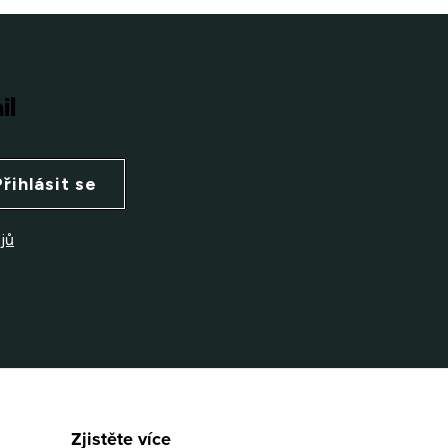
il
Přihlásit se
jů
Zjistěte více