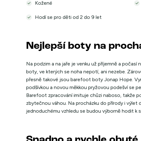
Kožené
Hodí se pro děti od 2 do 9 let
Nejlepší boty na proc
Na podzim a na jaře je venku už příjemně a počasí ne
boty, ve kterých se noha nepotí, ani nezebe. Zárove
přesně takové jsou barefoot boty Jonap Hope. Vyrob
podšívkou a novou měkkou pryžovou podešví se pe
Barefoot zpracování imituje chůzi naboso, takže p
zbytečnou váhou. Na procházku do přírody i výlet 
jednoduchému vzhledu se budou výborně hodit k suk
Snadno a rychle obuté