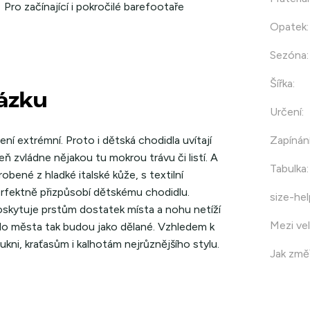
Pro začínající i pokročilé barefootaře
Opatek
:
Sezóna
:
Šířka
:
házku
Určení
:
ní extrémní. Proto i dětská chodidla uvítají
Zapínán
ň zvládne nějakou tu mokrou trávu či listí. A
Tabulka
:
ené z hladké italské kůže, s textilní
rfektně přizpůsobí dětskému chodidlu.
size-hel
oskytuje prstům dostatek místa a nohu netíží
Mezi vel
do města tak budou jako dělané. Vzhledem k
ni, kraťasům i kalhotám nejrůznějšího stylu.
Jak změř