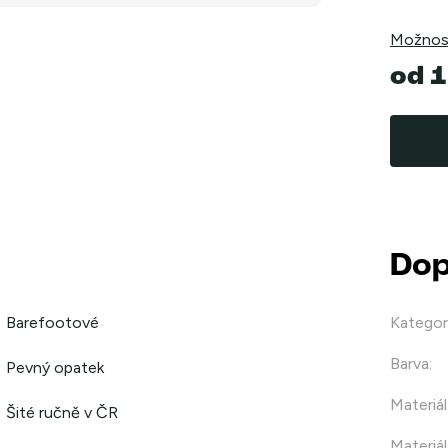
Možnost
od
1
Měrná
cena:
Dop
Barefootové
Kategor
Barva
:
Pevný opatek
Materiál
Šité ručně v ČR
Materiál